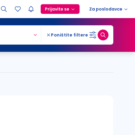
Prijavite se
Za poslodavce
Poništite filtere