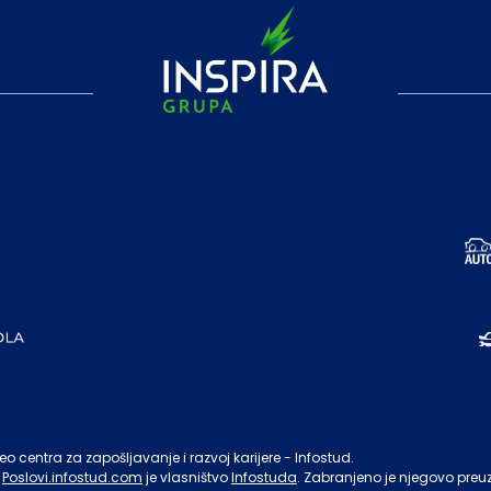
o centra za zapošljavanje i razvoj karijere - Infostud.
Poslovi.infostud.com
je vlasništvo
Infostuda
. Zabranjeno je njegovo preu