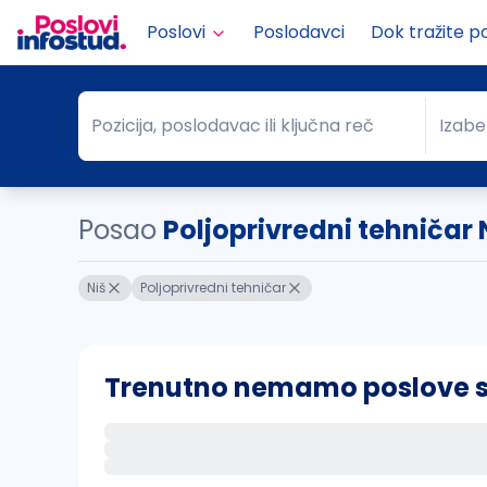
Poslovi
Poslodavci
Dok tražite p
Pozicija, poslodavac ili ključna reč
Izabe
Pozicija, poslodavac ili ključna reč
Grad
Posao
Poljoprivredni tehničar 
Niš
Poljoprivredni tehničar
Trenutno nemamo poslove sa 
Ako sačuvate ovu pretragu, obavestićemo va