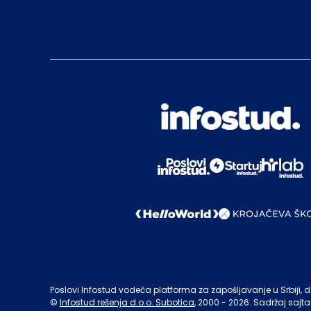
Poslovi Infostud vodeća platforma za zapošljavanje u Srbiji, de
©
Infostud rešenja d.o.o. Subotica
, 2000 -
2026
. Sadržaj sajta