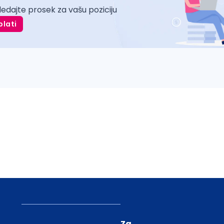
ledajte prosek za vašu poziciju
plati
Za