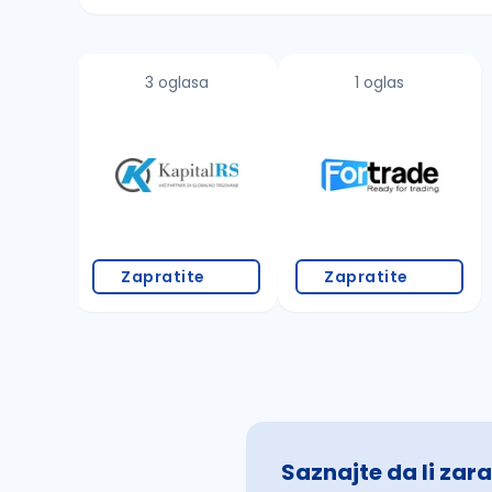
Sačuvajte pretragu
3 oglasa
1 oglas
Takođe možete da:
proverite pravopisne greške (koristite č, ć,
povećajte radijus za odabrani grad
promenite odabrane filtere pretrage
Zapratite
Zapratite
Saznajte da li zara