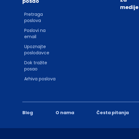
posao
medije
Pretraga
poslova
Poslovi na
email
Upoznajte
poslodavce
Dok tražite
posao
Arhiva poslova
Blog
O nama
Česta pitanja