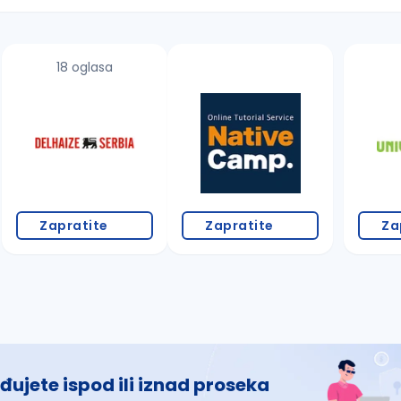
18 oglasa
 š, đ, ž, dž)
Zapratite
Zapratite
Za
đujete ispod ili iznad proseka