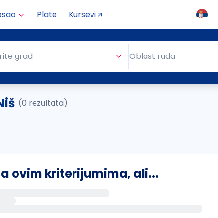
osao
Plate
Kursevi
Oblast rada
rite grad
Oblast rada
Niš
(0 rezultata)
ovim kriterijumima, ali...
s putem email-a kada se pojave novi poslovi.