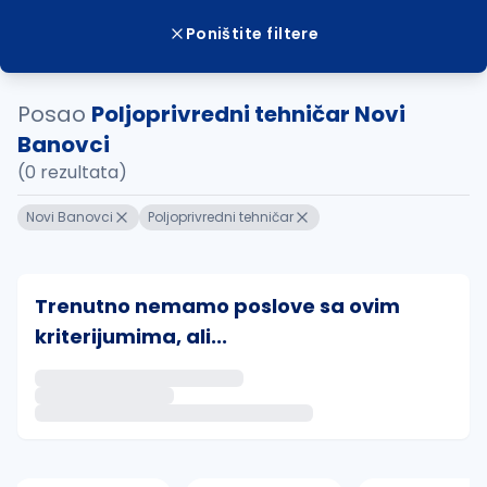
Poništite filtere
Posao
Poljoprivredni tehničar Novi
Banovci
(0 rezultata)
Novi Banovci
Poljoprivredni tehničar
Trenutno nemamo poslove sa ovim
kriterijumima, ali...
Ako sačuvate ovu pretragu, obavestićemo vas putem 