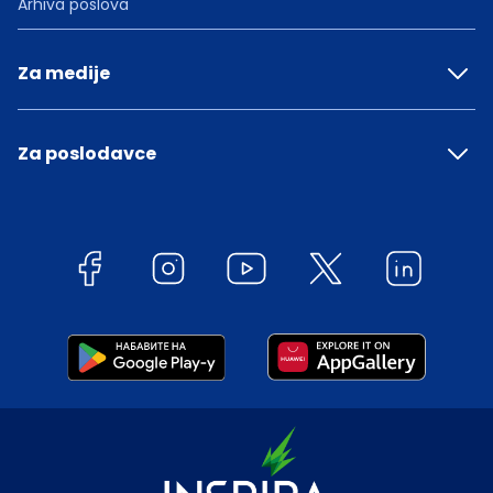
Arhiva poslova
Za medije
Za poslodavce