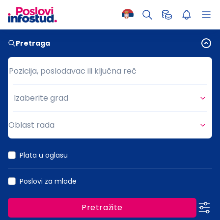
Pretraga
Pozicija, poslodavac ili ključna reč
Pozicija, poslodavac ili ključna reč
Izaberite grad
Grad
Oblast rada
Oblast rada
Plata u oglasu
Poslovi za mlade
Pretražite