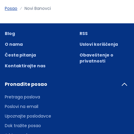
Posao
Novi Banovci
Blog
RSS
O nama
Uslovi korišćenja
Česta pitanja
Obaveštenje o
privatnosti
Kontaktirajte nas
Pronađite posao
Pretraga poslova
Poslovi na email
Upoznajte poslodavce
Dok tražite posao