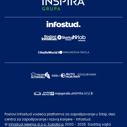
Poslovi Infostud vodeća platforma za zapošljavanje u Srbiji, deo
centra za zapošljavanje i razvoj karijere - Infostud.
©
Infostud rešenja d.o.o. Subotica
, 2000 -
2026
. Sadržaj sajta