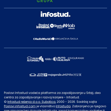
Poslovi Infostud vodeća platforma za zapošljavanje u Srbiji, deo
centra za zapošljavanje i razvoj karijere - Infostud.
©
Infostud rešenja d.o.o. Subotica
, 2000 -
2026
. Sadržaj sajta
Poslovi.infostud.com
je vlasništvo
Infostuda
. Zabranjeno je njegovo
preuzimanje bez dozvole
Infostuda
, zarad komercijalne upotrebe ili