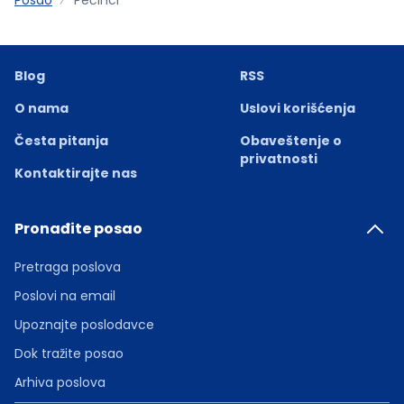
Blog
RSS
O nama
Uslovi korišćenja
Česta pitanja
Obaveštenje o
privatnosti
Kontaktirajte nas
Pronađite posao
Pretraga poslova
Poslovi na email
Upoznajte poslodavce
Dok tražite posao
Arhiva poslova