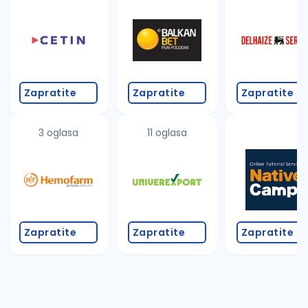
Takođe možete da:
proverite pravopisne greške (koristite č, ć, š, đ, ž,
povećajte radijus za odabrani grad
promenite odabrane filtere pretrage
Zapratite
Zapratite
Zapratite
3 oglasa
11 oglasa
Zapratite
Zapratite
Zapratite