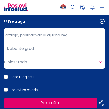
Pretraga
Pozicija, poslodavac ili ključna reč
Pozicija, poslodavac ili ključna reč
Izaberite grad
Grad
Oblast rada
Oblast rada
Plata u oglasu
Poslovi za mlade
Pretražite