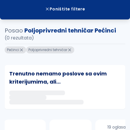
Poništite filtere
Posao
Poljoprivredni tehničar Pećinci
(0 rezultata)
Pećinci
Poljoprivredni tehničar
Trenutno nemamo poslove sa ovim
kriterijumima, ali...
Ako sačuvate ovu pretragu, obavestićemo vas putem 
uvajte pretragu
19 oglasa