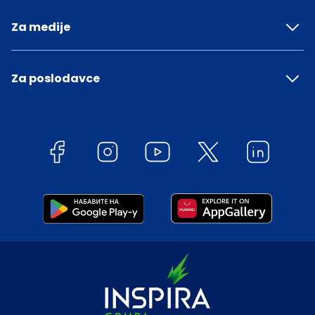
Za medije
Za poslodavce