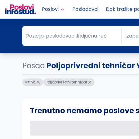
Poslovi
Poslodavci
Dok tražite p
Pozicija, poslodavac ili ključna reč
Izabe
Pozicija, poslodavac ili ključna reč
Grad
Posao
Poljoprivredni tehničar 
Vitina
Poljoprivredni tehničar
Trenutno nemamo poslove sa 
Ako sačuvate ovu pretragu, obavestićemo va