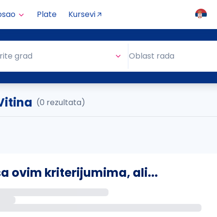
osao
Plate
Kursevi
Oblast rada
rite grad
Oblast rada
Vitina
(0 rezultata)
ovim kriterijumima, ali...
s putem email-a kada se pojave novi poslovi.