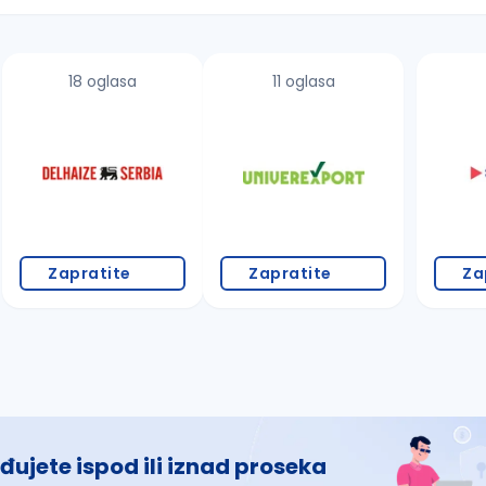
18 oglasa
11 oglasa
 š, đ, ž, dž)
Zapratite
Zapratite
Za
đujete ispod ili iznad proseka