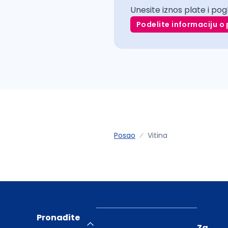
Unesite iznos plate i pog
Podelite informaciju o 
Posao
Vitina
Pronađite
Za