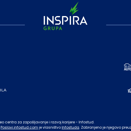
o centra za zapošljavanje i razvoj karijere - Infostud.
Poslovi.infostud.com
je vlasništvo
Infostuda
. Zabranjeno je njegovo preu