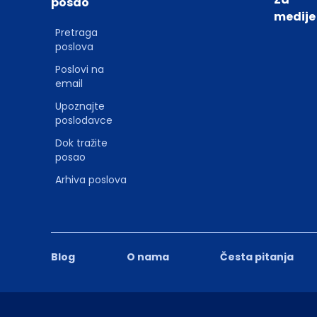
posao
medije
Pretraga
poslova
Poslovi na
email
Upoznajte
poslodavce
Dok tražite
posao
Arhiva poslova
Blog
O nama
Česta pitanja