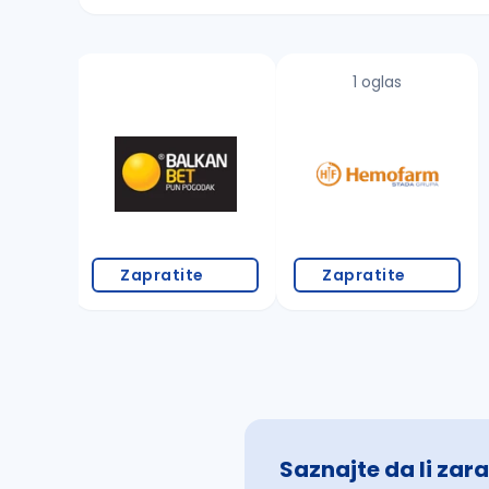
Sačuvajte pretragu
1 oglas
Takođe možete da:
proverite pravopisne greške (koristite č, ć,
povećajte radijus za odabrani grad
promenite odabrane filtere pretrage
Zapratite
Zapratite
Saznajte da li zara