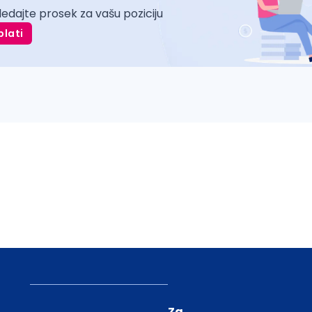
ledajte prosek za vašu poziciju
plati
Za