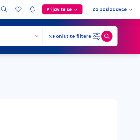
Prijavite se
Za poslodavce
Poništite filtere