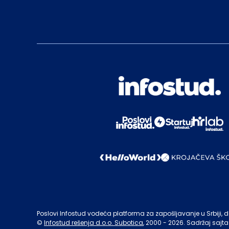
Poslovi Infostud vodeća platforma za zapošljavanje u Srbiji, de
©
Infostud rešenja d.o.o. Subotica
, 2000 -
2026
. Sadržaj sajta