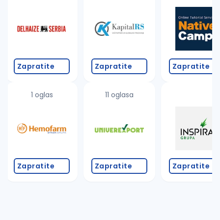
Takođe možete da:
proverite pravopisne greške (koristite č, ć, š, đ, ž,
povećajte radijus za odabrani grad
promenite odabrane filtere pretrage
Zapratite
Zapratite
Zapratite
1 oglas
11 oglasa
Zapratite
Zapratite
Zapratite