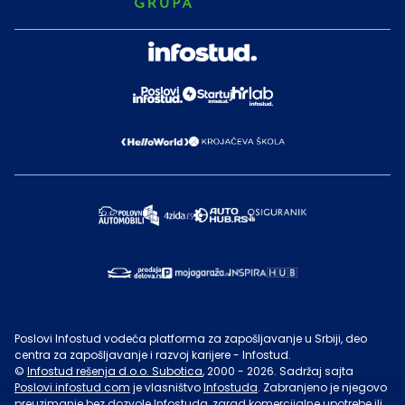
Poslovi Infostud vodeća platforma za zapošljavanje u Srbiji, deo
centra za zapošljavanje i razvoj karijere - Infostud.
©
Infostud rešenja d.o.o. Subotica
, 2000 -
2026
. Sadržaj sajta
Poslovi.infostud.com
je vlasništvo
Infostuda
. Zabranjeno je njegovo
preuzimanje bez dozvole
Infostuda
, zarad komercijalne upotrebe ili