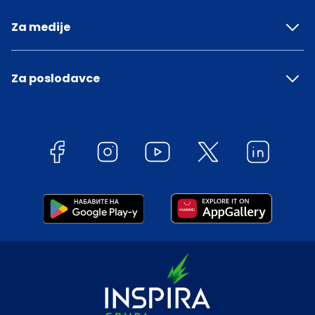
Za medije
Za poslodavce