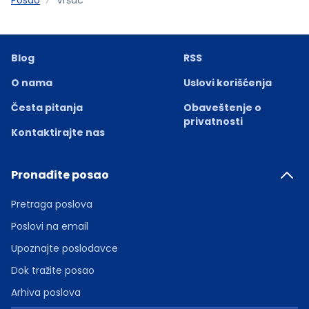
Blog
RSS
O nama
Uslovi korišćenja
Česta pitanja
Obaveštenje o
privatnosti
Kontaktirajte nas
Pronađite posao
Pretraga poslova
Poslovi na email
Upoznajte poslodavce
Dok tražite posao
Arhiva poslova