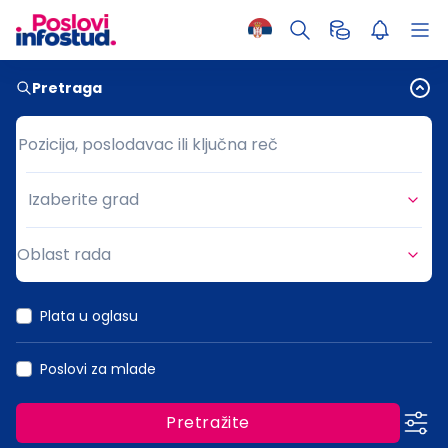
Pretraga
Pozicija, poslodavac ili ključna reč
Pozicija, poslodavac ili ključna reč
Izaberite grad
Grad
Oblast rada
Oblast rada
Plata u oglasu
Poslovi za mlade
Pretražite