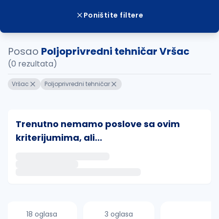
Poništite filtere
Posao
Poljoprivredni tehničar Vršac
(0 rezultata)
Vršac
Poljoprivredni tehničar
Trenutno nemamo poslove sa ovim
kriterijumima, ali...
Ako sačuvate ovu pretragu, obavestićemo vas putem 
uvajte pretragu
18 oglasa
3 oglasa