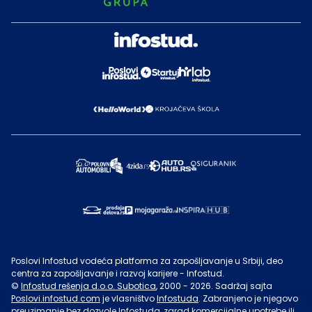
Poslovi Infostud vodeća platforma za zapošljavanje u Srbiji, deo
centra za zapošljavanje i razvoj karijere - Infostud.
©
Infostud rešenja d.o.o. Subotica
, 2000 -
2026
. Sadržaj sajta
Poslovi.infostud.com
je vlasništvo
Infostuda
. Zabranjeno je njegovo
preuzimanje bez dozvole
Infostuda
, zarad komercijalne upotrebe ili