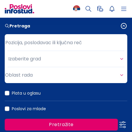
Pretraga
Pozicija, poslodavac ili ključna reč
Pozicija, poslodavac ili ključna reč
Izaberite grad
Grad
Oblast rada
Oblast rada
Plata u oglasu
Poslovi za mlade
Pretražite