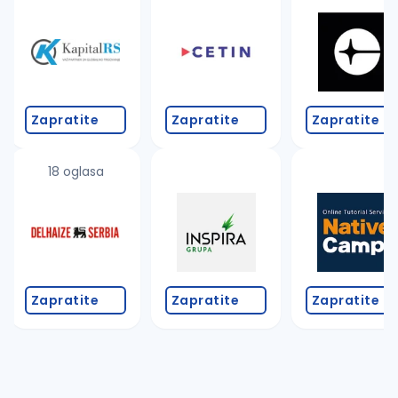
Takođe možete da:
proverite pravopisne greške (koristite č, ć, š, đ, ž,
povećajte radijus za odabrani grad
promenite odabrane filtere pretrage
Zapratite
Zapratite
Zapratite
18 oglasa
Zapratite
Zapratite
Zapratite