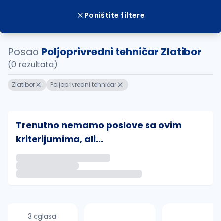
Poništite filtere
Posao
Poljoprivredni tehničar Zlatibor
(0 rezultata)
Zlatibor
Poljoprivredni tehničar
Trenutno nemamo poslove sa ovim
kriterijumima, ali...
Ako sačuvate ovu pretragu, obavestićemo vas putem 
uvajte pretragu
3 oglasa