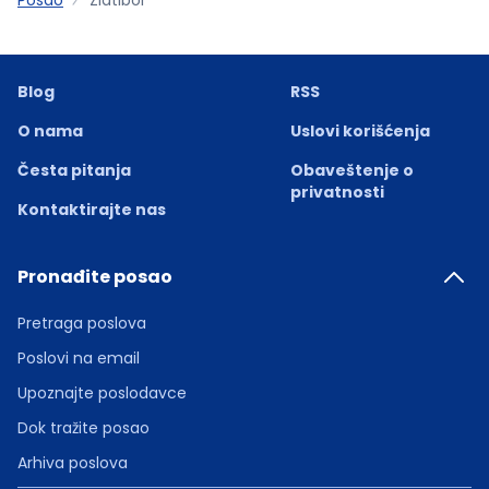
Blog
RSS
O nama
Uslovi korišćenja
Česta pitanja
Obaveštenje o
privatnosti
Kontaktirajte nas
Pronađite posao
Pretraga poslova
Poslovi na email
Upoznajte poslodavce
Dok tražite posao
Arhiva poslova