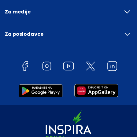
Za medije
Za poslodavce