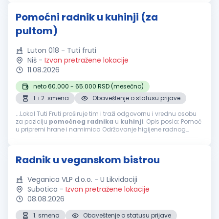
Pomoćni radnik u kuhinji (za
pultom)
Luton 018 - Tuti fruti
Niš
-
Izvan pretražene lokacije
11.08.2026
neto 60.000 - 65.000 RSD (mesečno)
1. i 2. smena
Obaveštenje o statusu prijave
...Lokal Tuti Fruti proširuje tim i traži odgovornu i vrednu osobu
za poziciju
pomoćnog
radnika
u
kuhinji
. Opis posla: Pomoć
u pripremi hrane i namirnica Održavanje higijene radnog
prostora i
kuhinje
Pranje posuđa i
kuhinjske
opreme Pomoć
kuvarima...
Radnik u veganskom bistrou
Veganica VLP d.o.o. - U Likvidaciji
Subotica
-
Izvan pretražene lokacije
08.08.2026
1. smena
Obaveštenje o statusu prijave