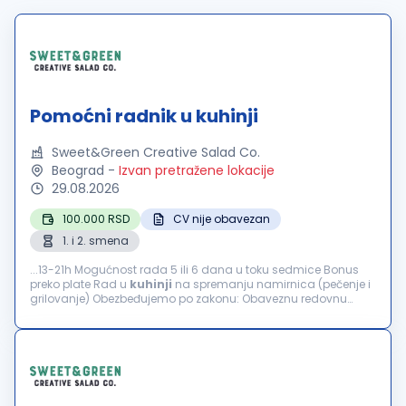
Pomoćni radnik u kuhinji
Sweet&Green Creative Salad Co.
Beograd
-
Izvan pretražene lokacije
29.08.2026
100.000 RSD
CV nije obavezan
1. i 2. smena
...13-21h Mogućnost rada 5 ili 6 dana u toku sedmice Bonus
preko plate Rad u
kuhinji
na spremanju namirnica (pečenje i
grilovanje) Obezbeđujemo po zakonu: Obaveznu redovnu
prijavu Plaćanje putnih troškova...