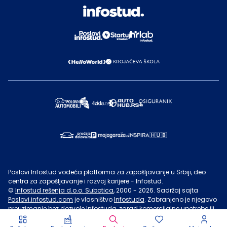
Poslovi Infostud vodeća platforma za zapošljavanje u Srbiji, deo
centra za zapošljavanje i razvoj karijere - Infostud.
©
Infostud rešenja d.o.o. Subotica
, 2000 -
2026
. Sadržaj sajta
Poslovi.infostud.com
je vlasništvo
Infostuda
. Zabranjeno je njegovo
preuzimanje bez dozvole
Infostuda
, zarad komercijalne upotrebe ili
u druge svrhe, osim za lične potrebe posetilaca sajta.
Uslovi
korišćenja.