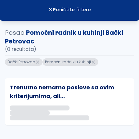
Poništite filtere
Posao
Pomoćni radnik u kuhinji Bački
Petrovac
(0 rezultata)
Bački Petrovac
Pomoćni radnik u kuhinji
Trenutno nemamo poslove sa ovim
kriterijumima, ali...
Ako sačuvate ovu pretragu, obavestićemo vas putem 