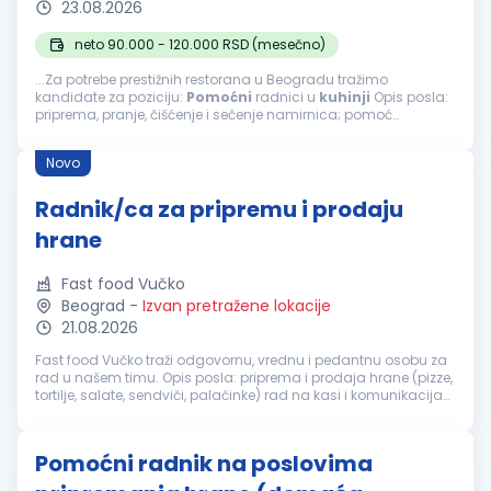
23.08.2026
neto 90.000 - 120.000 RSD (mesečno)
...Za potrebe prestižnih restorana u Beogradu tražimo
kandidate za poziciju:
Pomoćni
radnici u
kuhinji
Opis posla:
priprema, pranje, čišćenje i sečenje namirnica; pomoć
kuvarima tokom pripreme jela; obavljanje drugih
pomoćnih
poslova u
kuhinji
...
Novo
Radnik/ca za pripremu i prodaju
hrane
Fast food Vučko
Beograd
-
Izvan pretražene lokacije
21.08.2026
Fast food Vučko traži odgovornu, vrednu i pedantnu osobu za
rad u našem timu. Opis posla: priprema i prodaja hrane (pizze,
tortilje, salate, sendviči, palačinke) rad na kasi i komunikacija
sa kupcima priprema porudžbina održavanje higijene radnog
pr...
Pomoćni radnik na poslovima