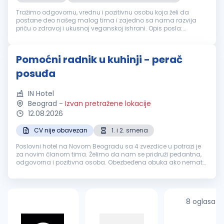
Tražimo odgovornu, vrednu i pozitivnu osobu koja želi da
postane deo našeg malog tima i zajedno sa nama razvija
priču o zdravoj i ukusnoj veganskoj ishrani. Opis posla:
Priprema i prodaja veganskih kaša, pudinga, ceđenih sokova i
smutija Priprema ve...
Pomoćni radnik u kuhinji - perač
posuđa
IN Hotel
Beograd
-
Izvan pretražene lokacije
12.08.2026
CV nije obavezan
1. i 2. smena
Poslovni hotel na Novom Beogradu sa 4 zvezdice u potrazi je
za novim članom tima. Želimo da nam se pridruži pedantna,
odgovorna i pozitivna osoba. Obezbeđena obuka ako nemate
iskustva. IN od tebe očekuje: Radno iskustvo na istim ili sličnim
poslovim...
8 oglasa