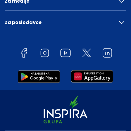
Za medije
Za poslodavce