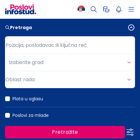
Pretraga
Pozicija, poslodavac ili ključna reč
Pozicija, poslodavac ili ključna reč
Izaberite grad
Grad
Oblast rada
Oblast rada
Plata u oglasu
Poslovi za mlade
Pretražite