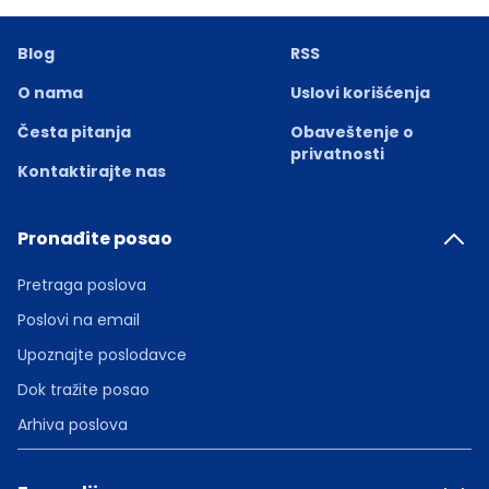
Blog
RSS
O nama
Uslovi korišćenja
Česta pitanja
Obaveštenje o
privatnosti
Kontaktirajte nas
Pronađite posao
Pretraga poslova
Poslovi na email
Upoznajte poslodavce
Dok tražite posao
Arhiva poslova