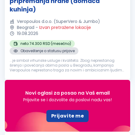
pripremanja hrane (domaća
kuhinja)
Veropoulos d.o.o. (SuperVero & Jumbo)
Beograd
-
Izvan pretražene lokacije
19.08.2026
neto 74.300 RSD (mesečno)
Obaveštenje o statusu prijave
...je simbol vrhunske usluge i kvaliteta. Zbog neprestanog
širenja i povećanja obima posla u Beogradu, kompanija
Veropoulos neprestano traga za novim i ambicioznim ljudima
na poziciji:
Pomoćni
radnik
na poslovima pripremanja hrane
(domaća kuhinja) Lokacija rada...
Novi oglasi za posao na Vaš email
Prijavite se i dozvolite da poslovi nađu vas!
Prijavite me