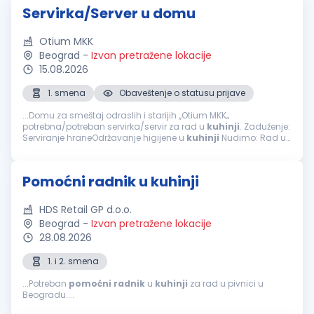
Servirka/Server u domu
Otium MKK
Beograd
-
Izvan pretražene lokacije
15.08.2026
1. smena
Obaveštenje o statusu prijave
...Domu za smeštaj odraslih i starijih ,,Otium MKK‚‚
potrebna/potreban servirka/servir za rad u
kuhinji
. Zaduženje:
Serviranje hraneOdržavanje higijene u
kuhinji
Nudimo: Rad u
prijatnom okruženjuRedovne isplate u skladu sa
zakonomObezbeđena...
Pomoćni radnik u kuhinji
HDS Retail GP d.o.o.
Beograd
-
Izvan pretražene lokacije
28.08.2026
1. i 2. smena
...Potreban
pomoćni
radnik
u
kuhinji
za rad u pivnici u
Beogradu....