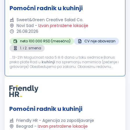
Pomoćni radnik u kuhinji
Sweet&Green Creative Salad Co.
Novi Sad
-
Izvan pretražene lokacije
26.08.2026
neto 100.000 RSD (mesečno)
CV nije obavezan
1. i 2. smena
...13-21h Mogućnost rada 5 ili 6 dana u toku sedmice Bonus
preko plate Rad u
kuhinji
na spremanju namirnica (pečenje i
grilovanje) Obezbeđujemo po zakonu: Obaveznu redovnu
prijavu Plaćanje putnih troškova...
Pomoćni radnik u kuhinji
Friendly HR - Agencija za zapošljavanje
Beograd
-
Izvan pretražene lokacije