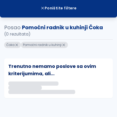
Poništite filtere
Posao
Pomoćni radnik u kuhinji Čoka
(0 rezultata)
Čoka
Pomoćni radnik u kuhinji
Trenutno nemamo poslove sa ovim
kriterijumima, ali...
Ako sačuvate ovu pretragu, obavestićemo vas putem 
uvajte pretragu