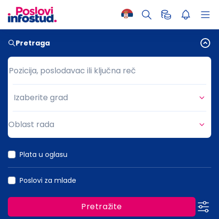
Pretraga
Pozicija, poslodavac ili ključna reč
Pozicija, poslodavac ili ključna reč
Izaberite grad
Grad
Oblast rada
Oblast rada
Plata u oglasu
Poslovi za mlade
Pretražite