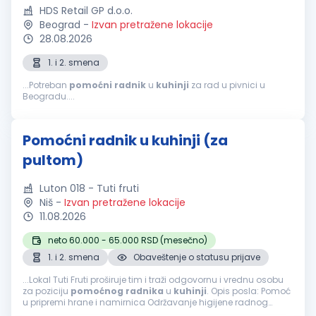
HDS Retail GP d.o.o.
Beograd
-
Izvan pretražene lokacije
28.08.2026
1. i 2. smena
...Potreban
pomoćni
radnik
u
kuhinji
za rad u pivnici u
Beogradu....
Pomoćni radnik u kuhinji (za
pultom)
Luton 018 - Tuti fruti
Niš
-
Izvan pretražene lokacije
11.08.2026
neto 60.000 - 65.000 RSD (mesečno)
1. i 2. smena
Obaveštenje o statusu prijave
...Lokal Tuti Fruti proširuje tim i traži odgovornu i vrednu osobu
za poziciju
pomoćnog
radnika
u
kuhinji
. Opis posla: Pomoć
u pripremi hrane i namirnica Održavanje higijene radnog
prostora i
kuhinje
Pranje posuđa i
kuhinjske
opreme Pomoć