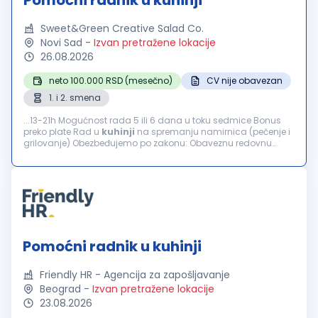
Pomoćni radnik u kuhinji
Sweet&Green Creative Salad Co.
Novi Sad
-
Izvan pretražene lokacije
26.08.2026
neto 100.000 RSD (mesečno)
CV nije obavezan
1. i 2. smena
...13-21h Mogućnost rada 5 ili 6 dana u toku sedmice Bonus
preko plate Rad u
kuhinji
na spremanju namirnica (pečenje i
grilovanje) Obezbeđujemo po zakonu: Obaveznu redovnu
prijavu Plaćanje putnih troškova...
Pomoćni radnik u kuhinji
Friendly HR - Agencija za zapošljavanje
Beograd
-
Izvan pretražene lokacije
23.08.2026