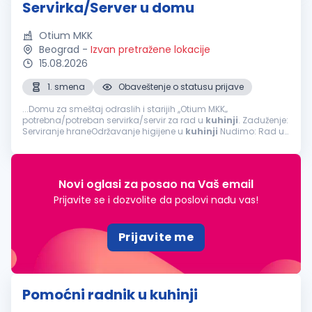
Servirka/Server u domu
Otium MKK
Beograd
-
Izvan pretražene lokacije
15.08.2026
1. smena
Obaveštenje o statusu prijave
...Domu za smeštaj odraslih i starijih ,,Otium MKK‚‚
potrebna/potreban servirka/servir za rad u
kuhinji
. Zaduženje:
Serviranje hraneOdržavanje higijene u
kuhinji
Nudimo: Rad u
prijatnom okruženjuRedovne isplate u skladu sa
zakonomObezbeđena...
Novi oglasi za posao na Vaš email
Prijavite se i dozvolite da poslovi nađu vas!
Prijavite me
Pomoćni radnik u kuhinji