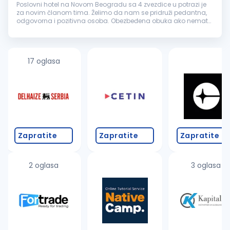
Poslovni hotel na Novom Beogradu sa 4 zvezdice u potrazi je
za novim članom tima. Želimo da nam se pridruži pedantna,
odgovorna i pozitivna osoba. Obezbeđena obuka ako nemate
iskustva. IN od tebe očekuje: Radno iskustvo na istim ili sličnim
poslovim...
17 oglasa
Zapratite
Zapratite
Zapratite
2 oglasa
3 oglasa