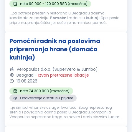
neto 90.000 - 120.000 RSD (mesečno)
...Za potrebe prestižnih restorana u Beogradu tražimo
kandidate za poziciju:
Pomoćni
radnici u
kuhinji
Opis posla:
priprema, pranje, čišćenje i sečenje namirnica; pomoć
kuvarima tokom pripreme jela; obavljanje drugih
pomoćnih
poslova u
kuhinji
...
Pomoćni radnik na poslovima
pripremanja hrane (domaća
kuhinja)
Veropoulos d.o.o. (SuperVero & Jumbo)
Beograd
-
Izvan pretražene lokacije
19.08.2026
neto 74.300 RSD (mesečno)
Obaveštenje o statusu prijave
...je simbol vrhunske usluge i kvaliteta. Zbog neprestanog
širenja i povećanja obima posla u Beogradu, kompanija
Veropoulos neprestano traga za novim i ambicioznim ljudima
na poziciji:
Pomoćni
radnik
na poslovima pripremanja hrane
(domaća kuhinja) Lokacija rada...