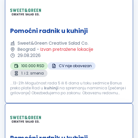
Pomoćni radnik u kuhinji
Sweet&Green Creative Salad Co.
Beograd
-
Izvan pretražene lokacije
29.08.2026
100.000 RSD
CV nije obavezan
1. i 2. smena
...13-21h Mogućnost rada 5 ili 6 dana u toku sedmice Bonus
preko plate Rad u
kuhinji
na spremanju namirnica (pečenje i
grilovanje) Obezbeđujemo po zakonu: Obaveznu redovnu
prijavu Plaćanje putnih troškova...