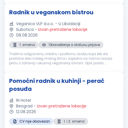
kuvarima...
Radnik u veganskom bistrou
Veganica VLP d.o.o. - U Likvidaciji
Subotica
-
Izvan pretražene lokacije
08.08.2026
1. smena
Obaveštenje o statusu prijave
Tražimo odgovornu, vrednu i pozitivnu osobu koja želi da
postane deo našeg malog tima i zajedno sa nama razvija
priču o zdravoj i ukusnoj veganskoj ishrani. Opis posla:
Priprema i prodaja veganskih kaša, pudinga, ceđenih sokova i
smutija Priprema ve...
Pomoćni radnik u kuhinji - perač
posuđa
IN Hotel
Beograd
-
Izvan pretražene lokacije
12.08.2026
CV nije obavezan
1. i 2. smena