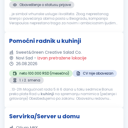
Obaveštenje o statusu prijave
...je simbol vrhunske usluge i kvaliteta. Zbog neprestanog
širenja i povećanja obima posla u Beogradu, kompanija
Veropoulos neprestano traga za novim i ambicioznim ljudima
na poziciji:
Pomoćni
radnik
na poslovima pripremanja hrane
(domaća kuhinja) Lokacija rada...
Pomoćni radnik u kuhinji
Sweet&Green Creative Salad Co.
Novi Sad
-
Izvan pretražene lokacije
26.08.2026
neto 100.000 RSD (mesečno)
CV nije obavezan
1. i 2. smena
...13-21h Mogućnost rada 5 ili 6 dana u toku sedmice Bonus
preko plate Rad u
kuhinji
na spremanju namirnica (pečenje i
grilovanje) Obezbeđujemo po zakonu: Obaveznu redovnu
prijavu Plaćanje putnih troškova...
Servirka/Server u domu
Otium MKK