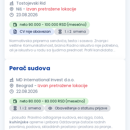
Tostojevski Rid
Niš
-
Izvan pretražene lokacije
23.08.2026
neto 90.000 - 100.000 RSD (mesečno)
CV nije obavezan
1. i 2. smena
Normativska priprema sendviča, testa i soseva. Znanje i
veštine: Komunikativnost, brzina Radno iskustvo nije potrebno,
ali je iskustvo u radu sa ljudima prednost. Profil kandidata:
Idealan kandidat je ozbiljna osoba, koja traži stalni, dobro i
red...
Perač sudova
MD International Invest d.o.o.
Beograd
-
Izvan pretražene lokacije
22.08.2026
neto 80.000 - 83.000 RSD (mesečno)
1. i 2. smena
Obaveštenje o statusu prijave
...posuđa Pravilno odlaganje sudova, escajga, čaša,
kuhinjske
opreme i pribora Održavanje čistoće radnih
površina, podova, skladišnih prostora i prostora za pranje