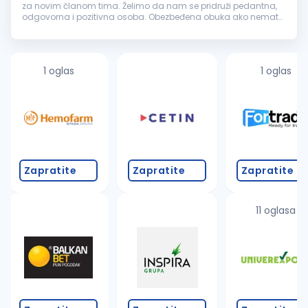
za novim članom tima. Želimo da nam se pridruži pedantna,
odgovorna i pozitivna osoba. Obezbeđena obuka ako nemate
iskustva. IN od tebe očekuje: Radno iskustvo na istim ili sličnim
poslovim...
1 oglas
1 oglas
Zapratite
Zapratite
Zapratite
11 oglasa