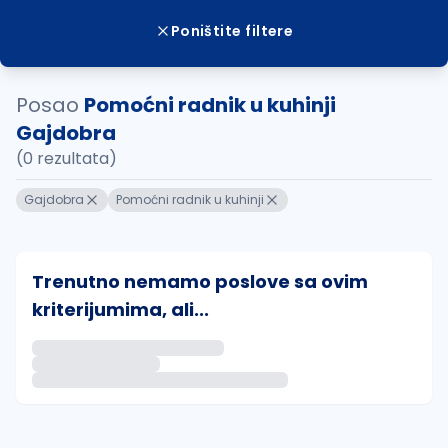
Poništite filtere
Posao
Pomoćni radnik u kuhinji
Gajdobra
(0 rezultata)
Gajdobra
Pomoćni radnik u kuhinji
Trenutno nemamo poslove sa ovim
kriterijumima, ali...
Ako sačuvate ovu pretragu, obavestićemo vas putem 