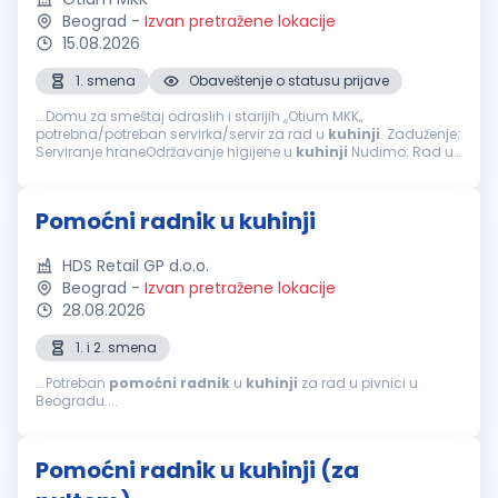
Beograd
-
Izvan pretražene lokacije
15.08.2026
1. smena
Obaveštenje o statusu prijave
...Domu za smeštaj odraslih i starijih ,,Otium MKK‚‚
potrebna/potreban servirka/servir za rad u
kuhinji
. Zaduženje:
Serviranje hraneOdržavanje higijene u
kuhinji
Nudimo: Rad u
prijatnom okruženjuRedovne isplate u skladu sa
zakonomObezbeđena...
Pomoćni radnik u kuhinji
HDS Retail GP d.o.o.
Beograd
-
Izvan pretražene lokacije
28.08.2026
1. i 2. smena
...Potreban
pomoćni
radnik
u
kuhinji
za rad u pivnici u
Beogradu....
Pomoćni radnik u kuhinji (za