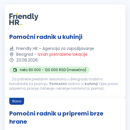
Pomoćni radnik u kuhinji
Friendly HR - Agencija za zapošljavanje
Beograd
-
Izvan pretražene lokacije
23.08.2026
neto 90.000 - 120.000 RSD (mesečno)
...Za potrebe prestižnih restorana u Beogradu tražimo
kandidate za poziciju:
Pomoćni
radnici u
kuhinji
Opis posla:
priprema, pranje, čišćenje i sečenje namirnica; pomoć
kuvarima tokom pripreme jela; obavljanje drugih
pomoćnih
poslova u
kuhinji
...
Novo
Pomoćni radnik u pripremi brze
hrane