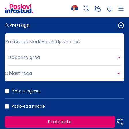
Pretraga
Pozicija, poslodavac ili ključna reč
Pozicija, poslodavac ili ključna reč
Izaberite grad
Grad
Oblast rada
Oblast rada
Plata u oglasu
Poslovi za mlade
Pretražite