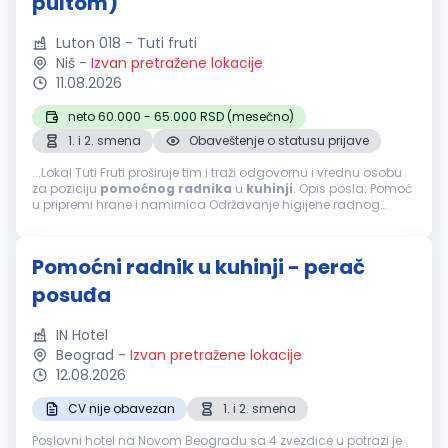
pultom)
Luton 018 - Tuti fruti
Niš
-
Izvan pretražene lokacije
11.08.2026
neto 60.000 - 65.000 RSD (mesečno)
1. i 2. smena
Obaveštenje o statusu prijave
...Lokal Tuti Fruti proširuje tim i traži odgovornu i vrednu osobu
za poziciju
pomoćnog
radnika
u
kuhinji
. Opis posla: Pomoć
u pripremi hrane i namirnica Održavanje higijene radnog
prostora i
kuhinje
Pranje posuđa i
kuhinjske
opreme Pomoć
kuvarima...
Pomoćni radnik u kuhinji - perač
posuđa
IN Hotel
Beograd
-
Izvan pretražene lokacije
12.08.2026
CV nije obavezan
1. i 2. smena
Poslovni hotel na Novom Beogradu sa 4 zvezdice u potrazi je