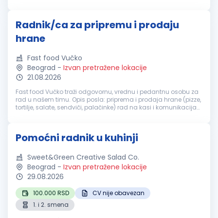
Pravilno korišćenje mašina za pranje sudova, sredstava za
čišćenje i druge opreme...
Radnik/ca za pripremu i prodaju
hrane
Fast food Vučko
Beograd
-
Izvan pretražene lokacije
21.08.2026
Fast food Vučko traži odgovornu, vrednu i pedantnu osobu za
rad u našem timu. Opis posla: priprema i prodaja hrane (pizze,
tortilje, salate, sendviči, palačinke) rad na kasi i komunikacija
sa kupcima priprema porudžbina održavanje higijene radnog
pr...
Pomoćni radnik u kuhinji
Sweet&Green Creative Salad Co.
Beograd
-
Izvan pretražene lokacije
29.08.2026
100.000 RSD
CV nije obavezan
1. i 2. smena