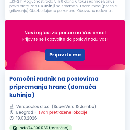
...13-21h Mogućnost rada 5 ili 6 dana u toku sedmice Bonus
preko plate Rad u
kuhinji
na spremanju namirnica (pečenje i
grilovanje) Obezbeđujemo po zakonu: Obaveznu redovnu
prijavu Plaćanje putnih troškova...
Novi oglasi za posao na Vaš email
Prijavite se i dozvolite da poslovi nađu vas!
Prijavite me
Pomoćni radnik na poslovima
pripremanja hrane (domaća
kuhinja)
Veropoulos d.o.o. (SuperVero & Jumbo)
Beograd
-
Izvan pretražene lokacije
19.08.2026
neto 74.300 RSD (mesečno)