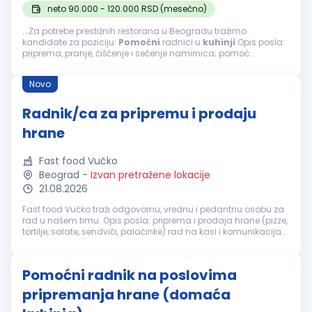
neto 90.000 - 120.000 RSD (mesečno)
...Za potrebe prestižnih restorana u Beogradu tražimo
kandidate za poziciju:
Pomoćni
radnici u
kuhinji
Opis posla:
priprema, pranje, čišćenje i sečenje namirnica; pomoć
kuvarima tokom pripreme jela; obavljanje drugih
pomoćnih
poslova u
kuhinji
...
Novo
Radnik/ca za pripremu i prodaju
hrane
Fast food Vučko
Beograd
-
Izvan pretražene lokacije
21.08.2026
Fast food Vučko traži odgovornu, vrednu i pedantnu osobu za
rad u našem timu. Opis posla: priprema i prodaja hrane (pizze,
tortilje, salate, sendviči, palačinke) rad na kasi i komunikacija
sa kupcima priprema porudžbina održavanje higijene radnog
pr...
Pomoćni radnik na poslovima
pripremanja hrane (domaća