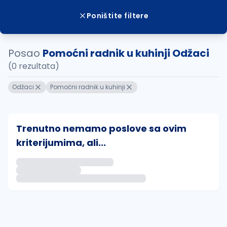
Poništite filtere
Posao
Pomoćni radnik u kuhinji Odžaci
(0 rezultata)
Odžaci
Pomoćni radnik u kuhinji
Trenutno nemamo poslove sa ovim
kriterijumima, ali...
Ako sačuvate ovu pretragu, obavestićemo vas putem 
uvajte pretragu