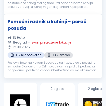
postane deo našeg malog tima i zajedno sa nama razvija
priču o zdravoj i ukusnoj veganskoj ishrani. Opis posla:
Priprema i prodaja veganskih kaša, pudinga, ceđenih sokova i
smutija Priprema ve...
Pomoćni radnik u kuhinji - perač
posuđa
IN Hotel
Beograd
-
Izvan pretražene lokacije
12.08.2026
CV nije obavezan
1. i 2. smena
Poslovni hotel na Novom Beogradu sa 4 zvezdice u potrazi je
za novim članom tima. Želimo da nam se pridruži pedantna,
odgovorna i pozitivna osoba. Obezbeđena obuka ako nemate
iskustva. IN od tebe očekuje: Radno iskustvo na istim ili sličnim
poslovim...
2 oglasa
2 oglasa