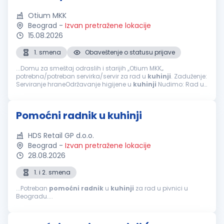
Otium MKK
Beograd
-
Izvan pretražene lokacije
15.08.2026
1. smena
Obaveštenje o statusu prijave
...Domu za smeštaj odraslih i starijih ,,Otium MKK‚‚
potrebna/potreban servirka/servir za rad u
kuhinji
. Zaduženje:
Serviranje hraneOdržavanje higijene u
kuhinji
Nudimo: Rad u
prijatnom okruženjuRedovne isplate u skladu sa
zakonomObezbeđena...
Pomoćni radnik u kuhinji
HDS Retail GP d.o.o.
Beograd
-
Izvan pretražene lokacije
28.08.2026
1. i 2. smena
...Potreban
pomoćni
radnik
u
kuhinji
za rad u pivnici u
Beogradu....