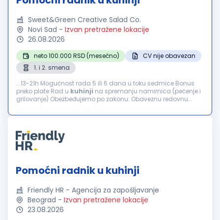
Pomoćni radnik u kuhinji
Sweet&Green Creative Salad Co.
Novi Sad
-
Izvan pretražene lokacije
26.08.2026
neto 100.000 RSD (mesečno)
CV nije obavezan
1. i 2. smena
...13-21h Mogućnost rada 5 ili 6 dana u toku sedmice Bonus
preko plate Rad u
kuhinji
na spremanju namirnica (pečenje i
grilovanje) Obezbeđujemo po zakonu: Obaveznu redovnu
prijavu Plaćanje putnih troškova...
Pomoćni radnik u kuhinji
Friendly HR - Agencija za zapošljavanje
Beograd
-
Izvan pretražene lokacije
23.08.2026