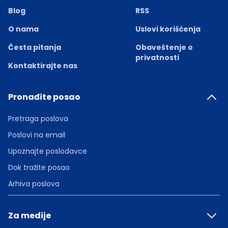
Blog
RSS
O nama
Uslovi korišćenja
Česta pitanja
Obaveštenje o
privatnosti
Kontaktirajte nas
Pronađite posao
Pretraga poslova
Poslovi na email
Upoznajte poslodavce
Dok tražite posao
Arhiva poslova
Za medije