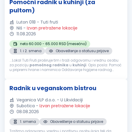
Pomoćni radnik u kuhinji (za
pultom)
Luton 018 - Tuti fruti
Niš
-
Izvan pretražene lokacije
11.08.2026
neto 60.000 - 65.000 RSD (mesečno)
1. i 2. smena
Obaveštenje o statusu prijave
...Lokal Tuti Fruti proširuje tim i traži odgovornu i vrednu osobu
za poziciju
pomoćnog
radnika
u
kuhinji
. Opis posla: Pomoć
u pripremi hrane i namirnica Održavanje higijene radnog
prostora i
kuhinje
Pranje posuđa i
kuhinjske
opreme Pomoć
kuvarima...
Radnik u veganskom bistrou
Veganica VLP d.o.o. - U Likvidaciji
Subotica
-
Izvan pretražene lokacije
08.08.2026
1. smena
Obaveštenje o statusu prijave
Tražimo odgovornu, vrednu i pozitivnu osobu koja želi da