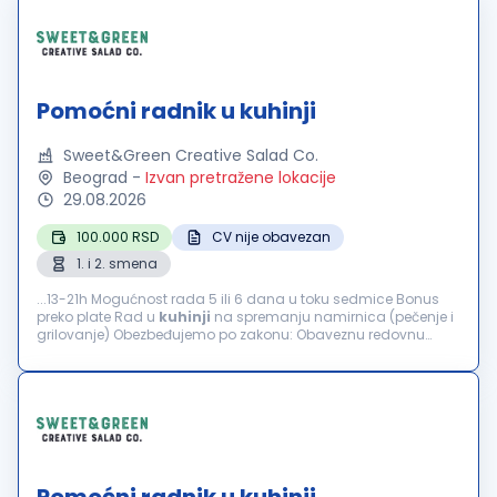
Pomoćni radnik u kuhinji
Sweet&Green Creative Salad Co.
Beograd
-
Izvan pretražene lokacije
29.08.2026
100.000 RSD
CV nije obavezan
1. i 2. smena
...13-21h Mogućnost rada 5 ili 6 dana u toku sedmice Bonus
preko plate Rad u
kuhinji
na spremanju namirnica (pečenje i
grilovanje) Obezbeđujemo po zakonu: Obaveznu redovnu
prijavu Plaćanje putnih troškova...