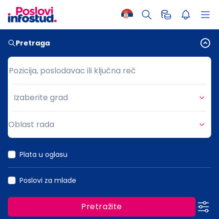
Pretraga
Pozicija, poslodavac ili ključna reč
Pozicija, poslodavac ili ključna reč
Izaberite grad
Grad
Oblast rada
Oblast rada
Plata u oglasu
Poslovi za mlade
Pretražite