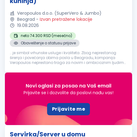
kuhinja)
Veropoulos d.o.o. (SuperVero & Jumbo)
Beograd
-
Izvan pretražene lokacije
19.08.2026
neto 74.300 RSD (mesečno)
Obaveštenje o statusu prijave
...je simbol vrhunske usluge i kvaliteta. Zbog neprestanog
širenja i povećanja obima posla u Beogradu, kompanija
Veropoulos neprestano traga za novim i ambicioznim ljudima
na poziciji:
Pomoćni
radnik
na poslovima pripremanja hrane
(domaća kuhinja) Lokacija rada...
Novi oglasi za posao na Vaš email
Prijavite se i dozvolite da poslovi nađu vas!
Prijavite me
Servirka/Server u domu