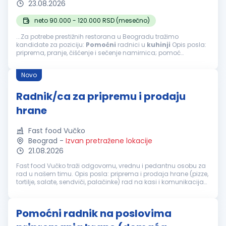
23.08.2026
neto 90.000 - 120.000 RSD (mesečno)
...Za potrebe prestižnih restorana u Beogradu tražimo
kandidate za poziciju:
Pomoćni
radnici u
kuhinji
Opis posla:
priprema, pranje, čišćenje i sečenje namirnica; pomoć
kuvarima tokom pripreme jela; obavljanje drugih
pomoćnih
poslova u
kuhinji
...
Novo
Radnik/ca za pripremu i prodaju
hrane
Fast food Vučko
Beograd
-
Izvan pretražene lokacije
21.08.2026
Fast food Vučko traži odgovornu, vrednu i pedantnu osobu za
rad u našem timu. Opis posla: priprema i prodaja hrane (pizze,
tortilje, salate, sendviči, palačinke) rad na kasi i komunikacija
sa kupcima priprema porudžbina održavanje higijene radnog
pr...
Pomoćni radnik na poslovima