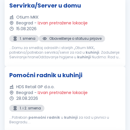
Servirka/Server u domu
Otium MKK
Beograd
-
Izvan pretražene lokacije
15.08.2026
1. smena
Obaveštenje o statusu prijave
...Domu za smeštaj odraslih i starijih ,,Otium MKK‚‚
potrebna/potreban servirka/servir za rad u
kuhinji
. Zaduženje:
Serviranje hraneOdržavanje higijene u
kuhinji
Nudimo: Rad u
prijatnom okruženjuRedovne isplate u skladu sa
zakonomObezbeđena...
Pomoćni radnik u kuhinji
HDS Retail GP d.o.o.
Beograd
-
Izvan pretražene lokacije
28.08.2026
1. i 2. smena
...Potreban
pomoćni
radnik
u
kuhinji
za rad u pivnici u
Beogradu....