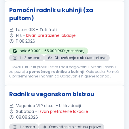
Pomoćni radnik u kuhinji (za
pultom)
Luton 018 - Tuti fruti
Niš
-
Izvan pretražene lokacije
11.08.2026
neto 60.000 - 65.000 RSD (mesečno)
1. i 2. smena
Obaveštenje o statusu prijave
...Lokal Tuti Fruti proširuje tim i traži odgovornu i vrednu osobu
za poziciju
pomoćnog
radnika
u
kuhinji
. Opis posla: Pomoć
u pripremi hrane i namirnica Održavanje higijene radnog
prostora i
kuhinje
Pranje posuđa i
kuhinjske
opreme Pomoć
kuvarima...
Radnik u veganskom bistrou
Veganica VLP d.o.o. - U Likvidaciji
Subotica
-
Izvan pretražene lokacije
08.08.2026
1. smena
Obaveštenje o statusu prijave