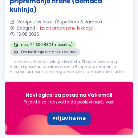
pripremanja hrane (domaća
kuhinja)
Veropoulos d.o.o. (SuperVero & Jumbo)
Beograd
-
Izvan pretražene lokacije
19.08.2026
neto 74.300 RSD (mesečno)
Obaveštenje o statusu prijave
...je simbol vrhunske usluge i kvaliteta. Zbog neprestanog
širenja i povećanja obima posla u Beogradu, kompanija
Veropoulos neprestano traga za novim i ambicioznim ljudima
na poziciji:
Pomoćni
radnik
na poslovima pripremanja hrane
(domaća kuhinja) Lokacija rada...
Novi oglasi za posao na Vaš email
Prijavite se i dozvolite da poslovi nađu vas!
Prijavite me