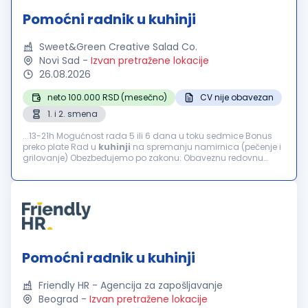
Pomoćni radnik u kuhinji
Sweet&Green Creative Salad Co.
Novi Sad
-
Izvan pretražene lokacije
26.08.2026
neto 100.000 RSD (mesečno)
CV nije obavezan
1. i 2. smena
...13-21h Mogućnost rada 5 ili 6 dana u toku sedmice Bonus
preko plate Rad u
kuhinji
na spremanju namirnica (pečenje i
grilovanje) Obezbeđujemo po zakonu: Obaveznu redovnu
prijavu Plaćanje putnih troškova...
Pomoćni radnik u kuhinji
Friendly HR - Agencija za zapošljavanje
Beograd
-
Izvan pretražene lokacije