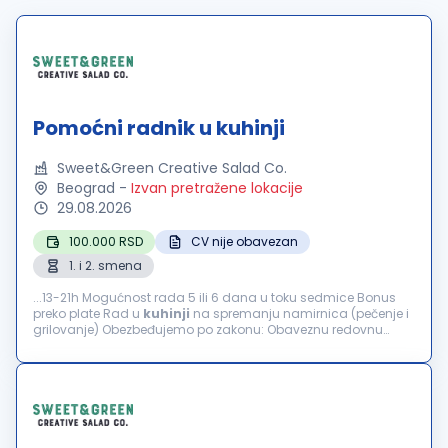
Pomoćni radnik u kuhinji
Sweet&Green Creative Salad Co.
Beograd
-
Izvan pretražene lokacije
29.08.2026
100.000 RSD
CV nije obavezan
1. i 2. smena
...13-21h Mogućnost rada 5 ili 6 dana u toku sedmice Bonus
preko plate Rad u
kuhinji
na spremanju namirnica (pečenje i
grilovanje) Obezbeđujemo po zakonu: Obaveznu redovnu
prijavu Plaćanje putnih troškova...