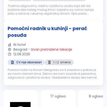
Tražimo odgovornu, vrednu i pozitivnu osobu koja želi da
postane deo našeg malog tima i zajedno sa nama razvija
priču o zdravoj i ukusnoj veganskoj ishrani. Opis posla:
Priprema i prodaja veganskih kaša, pudinga, ceđenih sokova i
smutija Priprema ve...
Pomoćni radnik u kuhinji - perač
posuđa
IN Hotel
Beograd
-
Izvan pretražene lokacije
12.08.2026
CV nije obavezan
1. i 2. smena
Poslovni hotel na Novom Beogradu sa 4 zvezdice u potrazi je
za novim članom tima. Želimo da nam se pridruži pedantna,
odgovorna i pozitivna osoba. Obezbeđena obuka ako nemate
iskustva. IN od tebe očekuje: Radno iskustvo na istim ili sličnim
poslovim...
17 oglasa
8 oglasa