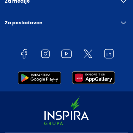
Za medije
Za poslodavce