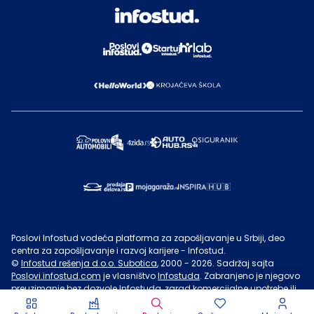
Poslovi Infostud vodeća platforma za zapošljavanje u Srbiji, deo
centra za zapošljavanje i razvoj karijere - Infostud.
©
Infostud rešenja d.o.o. Subotica
, 2000 -
2026
. Sadržaj sajta
Poslovi.infostud.com
je vlasništvo
Infostuda
. Zabranjeno je njegovo
preuzimanje bez dozvole
Infostuda
, zarad komercijalne upotrebe ili
u druge svrhe, osim za lične potrebe posetilaca sajta.
Uslovi
korišćenja.