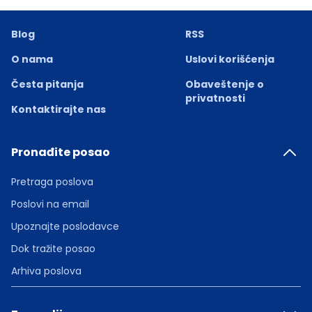
Blog
RSS
O nama
Uslovi korišćenja
Česta pitanja
Obaveštenje o
privatnosti
Kontaktirajte nas
Pronađite posao
Pretraga poslova
Poslovi na email
Upoznajte poslodavce
Dok tražite posao
Arhiva poslova