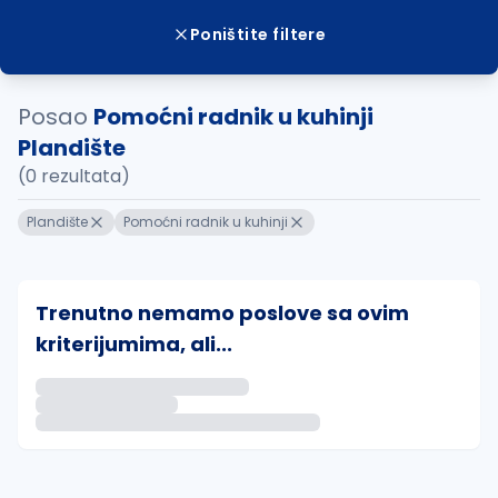
Poništite filtere
Posao
Pomoćni radnik u kuhinji
Plandište
(0 rezultata)
Plandište
Pomoćni radnik u kuhinji
Trenutno nemamo poslove sa ovim
kriterijumima, ali...
Ako sačuvate ovu pretragu, obavestićemo vas putem 