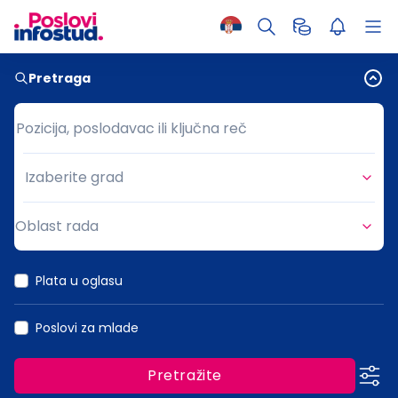
Pretraga
Pozicija, poslodavac ili ključna reč
Pozicija, poslodavac ili ključna reč
Izaberite grad
Grad
Oblast rada
Oblast rada
Plata u oglasu
Poslovi za mlade
Pretražite