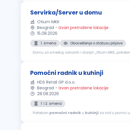
Servirka/Server u domu
Otium MKK
Beograd
-
Izvan pretražene lokacije
15.08.2026
1. smena
Obaveštenje o statusu prijave
...Domu za smeštaj odraslih i starijih ,,Otium MKK‚‚ potre
okruženjuRedovne isplate u skladu sa zakonomObezbeđe
Pomoćni radnik u kuhinji
HDS Retail GP d.o.o.
Beograd
-
Izvan pretražene lokacije
28.08.2026
1. i 2. smena
...Potreban
pomoćni
radnik
u
kuhinji
za rad u pivnici u