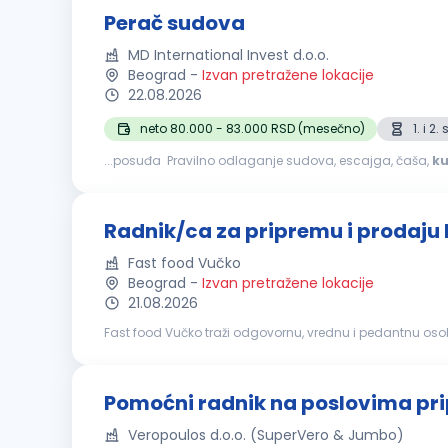
Perač sudova
MD International Invest d.o.o.
Beograd
-
Izvan pretražene lokacije
22.08.2026
neto 80.000 - 83.000 RSD (mesečno)
1. i 2
...posuđa Pravilno odlaganje sudova, escajga, čaša,
ku
mašina za pranje sudova, sredstava za čišćenje i druge
Radnik/ca za pripremu i prodaju
Fast food Vučko
Beograd
-
Izvan pretražene lokacije
21.08.2026
Fast food Vučko traži odgovornu, vrednu i pedantnu osobu za rad u našem timu. Opis posla: priprema i prodaja hrane
sa kupcima priprema porudžbina održavanje higijene ra
Pomoćni radnik na poslovima pr
Veropoulos d.o.o. (SuperVero & Jumbo)