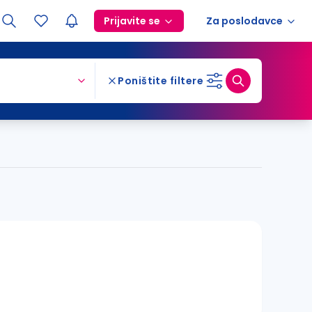
Prijavite se
Za poslodavce
Poništite filtere