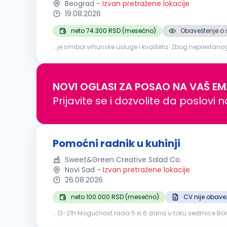
Beograd
-
Izvan pretražene lokacije
19.08.2026
neto 74.300 RSD (mesečno)
Obaveštenje o 
...je simbol vrhunske usluge i kvaliteta. Zbog neprest
poziciji:
Pomoćni
radnik
na poslovima pripremanja hra
NOVI OGLASI ZA POSAO NA VAŠ EM
Prijavite se i dozvolite da poslovi 
Pomoćni radnik u kuhinji
Sweet&Green Creative Salad Co.
Novi Sad
-
Izvan pretražene lokacije
26.08.2026
neto 100.000 RSD (mesečno)
CV nije obav
...13-21h Mogućnost rada 5 ili 6 dana u toku sedmice B
prijavu Plaćanje putnih troškova...