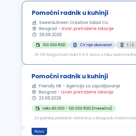
Pomoćni radnik u kuhinji
Sweet&Green Creative Salad Co.
Beograd
-
Izvan pretražene lokacije
29.08.2026
100.000 RSD
CV nije obavezan
1. i 
...13-21h Mogućnost rada 5 ili 6 dana u toku sedmice B
zakonu: Obaveznu redovnu prijavu Plaćanje putnih trošk
Pomoćni radnik u kuhinji
Friendly HR - Agencija za zapošljavanje
Beograd
-
Izvan pretražene lokacije
23.08.2026
neto 90.000 - 120.000 RSD (mesečno)
...Za potrebe prestižnih restorana u Beogradu tražimo ka
namirnica; pomoć kuvarima tokom pripreme jela; obavl
Novo