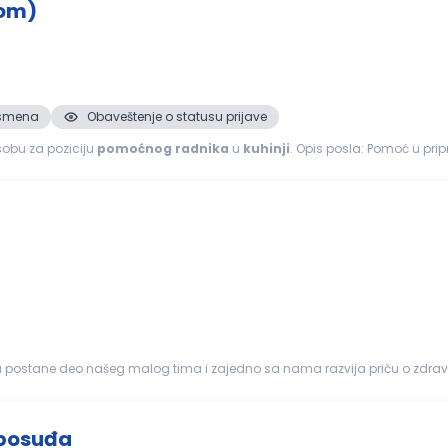
tom)
. smena
Obaveštenje o statusu prijave
 osobu za poziciju
pomoćnog
radnika
u
kuhinji
. Opis posla: Pomoć u pripremi hrane i namirnica Održavanje higijene radnog
moć kuvarima...
ostane deo našeg malog tima i zajedno sa nama razvija priču o zdravoj i ukusn
ja Priprema ve...
 posuđa