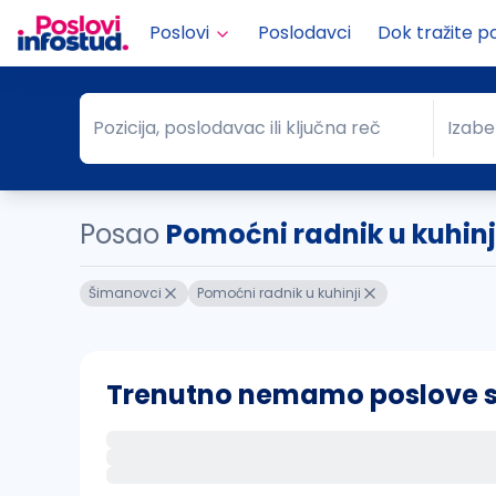
Poslovi
Poslodavci
Dok tražite p
Pozicija, poslodavac ili ključna reč
Izabe
Pozicija, poslodavac ili ključna reč
Grad
Posao
Pomoćni radnik u kuhin
Šimanovci
Pomoćni radnik u kuhinji
Trenutno nemamo poslove sa 
Ako sačuvate ovu pretragu, obavestićemo va