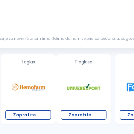
azi je za novim članom tima. Želimo da nam se pridruži pedantna, odgo
 istim ili sličnim poslovim...
1 oglas
11 oglasa
Zapratite
Zapratite
Za