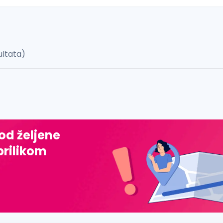
zultata)
 š, đ, ž, dž)
 od željene
prilikom