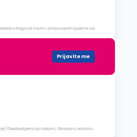
eprestano traga za novim i ambicioznim ljudima na
Prijavite me
redovnu