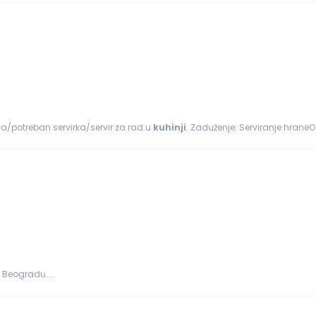
bna/potreban servirka/servir za rad u
kuhinji
. Zaduženje: Serviranje hrane
na...
 Beogradu....