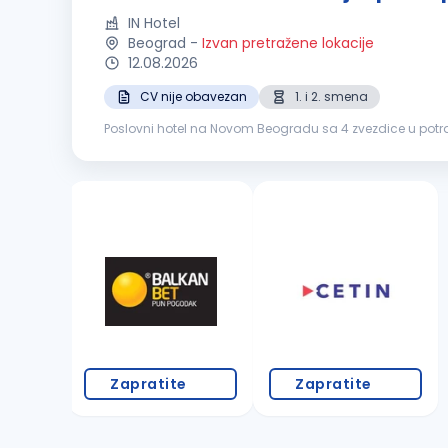
IN Hotel
Beograd
-
Izvan pretražene lokacije
12.08.2026
CV nije obavezan
1. i 2. smena
Poslovni hotel na Novom Beogradu sa 4 zvezdice u potr
iskustva. IN od tebe očekuje: Radno iskustvo na
Zapratite
Zapratite