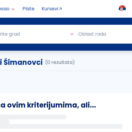
osao
Plate
Kursevi
Oblast rada
rite grad
Oblast rada
ji Šimanovci
(0 rezultata)
ovim kriterijumima, ali...
s putem email-a kada se pojave novi poslovi.