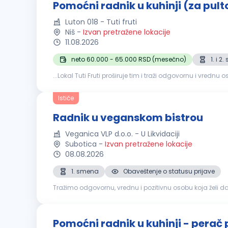
Pomoćni radnik u kuhinji (za pul
Luton 018 - Tuti fruti
Niš
-
Izvan pretražene lokacije
11.08.2026
neto 60.000 - 65.000 RSD (mesečno)
1. i 2
...Lokal Tuti Fruti proširuje tim i traži odgovornu i vrednu
prostora i
kuhinje
Pranje posuđa i
kuhinjske
opreme Po
Ističe
Radnik u veganskom bistrou
Veganica VLP d.o.o. - U Likvidaciji
Subotica
-
Izvan pretražene lokacije
08.08.2026
1. smena
Obaveštenje o statusu prijave
Tražimo odgovornu, vrednu i pozitivnu osobu koja želi da p
prodaja veganskih kaša, pudinga, ceđenih sokova i smuti
Pomoćni radnik u kuhinji - perač