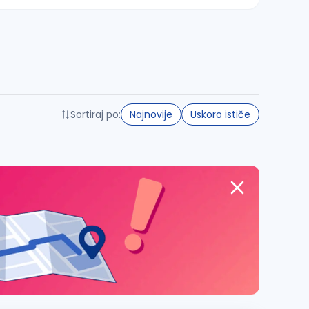
Sortiraj po:
Najnovije
Uskoro ističe