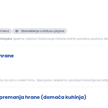
. smena
Obaveštenje o statusu prijave
hinjske
opreme i pribora Održavanje čistoće radnih površina, podova, skla
 opreme...
 hrane
 (pizze, tortilje, salate, sendviči, palačinke) rad na kasi i komunikacija
dnog pr...
ipremanja hrane (domaća kuhinja)