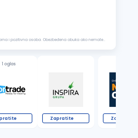
vorna i pozitivna osoba. Obezbeđena obuka ako nemate
1 oglas
pratite
Zapratite
Zapratite