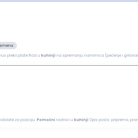
2. smena
onus preko plate Rad u
kuhinji
na spremanju namirnica (pečenje i grilovanje) Obezbeđuje
ova...
ndidate za poziciju:
Pomoćni
radnici u
kuhinji
Opis posla: priprema, pranje, čišćenje i sečenje
janje drugih
pomoćnih
poslova u
kuhinji
...