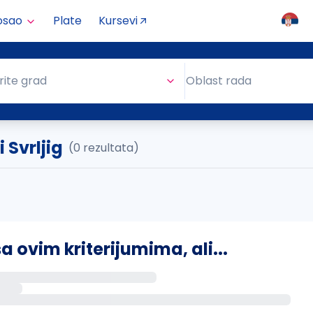
osao
Plate
Kursevi
Oblast rada
rite grad
Oblast rada
 Svrljig
(0 rezultata)
ovim kriterijumima, ali...
s putem email-a kada se pojave novi poslovi.