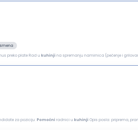
2. smena
onus preko plate Rad u
kuhinji
na spremanju namirnica (pečenje i grilovanje) Obezbeđuje
ova...
ndidate za poziciju:
Pomoćni
radnici u
kuhinji
Opis posla: priprema, pranje, čišćenje i sečenje
janje drugih
pomoćnih
poslova u
kuhinji
...