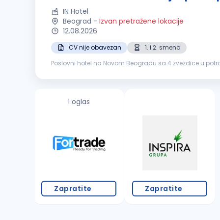
IN Hotel
Beograd
-
Izvan pretražene lokacije
12.08.2026
CV nije obavezan
1. i 2. smena
Poslovni hotel na Novom Beogradu sa 4 zvezdice u potr
iskustva. IN od tebe očekuje: Radno iskustvo na
1 oglas
Zapratite
Zapratite