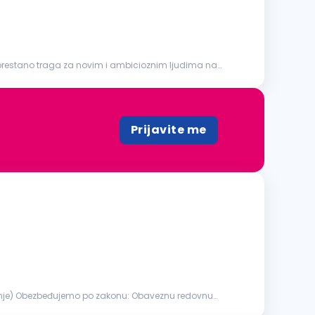
eprestano traga za novim i ambicioznim ljudima na
Prijavite me
redovnu