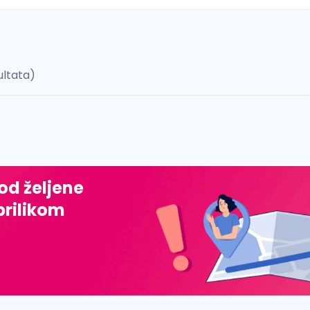
zultata)
 š, đ, ž, dž)
 od željene
prilikom