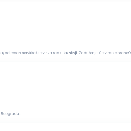
bna/potreban servirka/servir za rad u
kuhinji
. Zaduženje: Serviranje hrane
na...
 Beogradu....