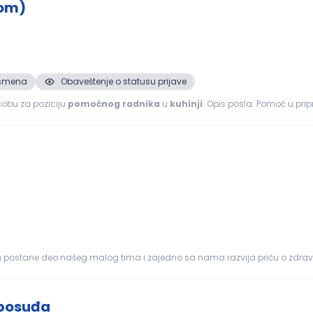
tom)
. smena
Obaveštenje o statusu prijave
 osobu za poziciju
pomoćnog
radnika
u
kuhinji
. Opis posla: Pomoć u pripremi hrane i namirnica Održavanje higijene radnog
moć kuvarima...
ostane deo našeg malog tima i zajedno sa nama razvija priču o zdravoj i ukusn
ja Priprema ve...
 posuđa