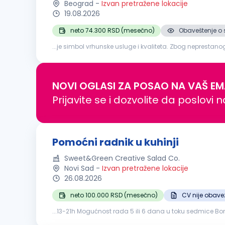
Beograd
-
Izvan pretražene lokacije
19.08.2026
neto 74.300 RSD (mesečno)
Obaveštenje o 
...je simbol vrhunske usluge i kvaliteta. Zbog neprest
poziciji:
Pomoćni
radnik
na poslovima pripremanja hra
NOVI OGLASI ZA POSAO NA VAŠ EM
Prijavite se i dozvolite da poslovi 
Pomoćni radnik u kuhinji
Sweet&Green Creative Salad Co.
Novi Sad
-
Izvan pretražene lokacije
26.08.2026
neto 100.000 RSD (mesečno)
CV nije obav
...13-21h Mogućnost rada 5 ili 6 dana u toku sedmice B
prijavu Plaćanje putnih troškova...