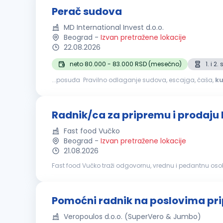
Perač sudova
MD International Invest d.o.o.
Beograd
-
Izvan pretražene lokacije
22.08.2026
neto 80.000 - 83.000 RSD (mesečno)
1. i 2
...posuđa Pravilno odlaganje sudova, escajga, čaša,
ku
mašina za pranje sudova, sredstava za čišćenje i druge
Radnik/ca za pripremu i prodaju
Fast food Vučko
Beograd
-
Izvan pretražene lokacije
21.08.2026
Fast food Vučko traži odgovornu, vrednu i pedantnu osobu za rad u našem timu. Opis posla: priprema i prodaja hrane
sa kupcima priprema porudžbina održavanje higijene ra
Pomoćni radnik na poslovima pr
Veropoulos d.o.o. (SuperVero & Jumbo)