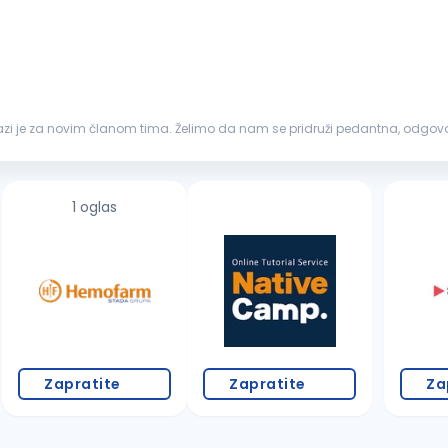
azi je za novim članom tima. Želimo da nam se pridruži pedantna, odgo
 istim ili sličnim poslovim...
1 oglas
Zapratite
Zapratite
Za