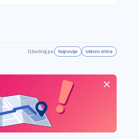
Sortiraj po:
Najnovije
Uskoro ističe