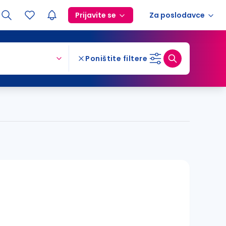
Prijavite se
Za poslodavce
Poništite filtere