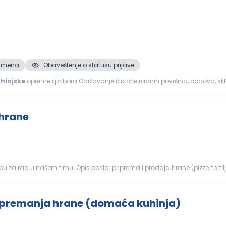
. smena
Obaveštenje o statusu prijave
hinjske
opreme i pribora Održavanje čistoće radnih površina, podova, skla
 opreme...
 hrane
 (pizze, tortilje, salate, sendviči, palačinke) rad na kasi i komunikacija
dnog pr...
ipremanja hrane (domaća kuhinja)