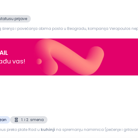
statusu prijave
anog širenja i povećanja obima posla u Beogradu, kompanija Veropoulos n
ne (domaća kuhinja) Lokacija rada...
AIL
nađu vas!
ezan
1. i 2. smena
onus preko plate Rad u
kuhinji
na spremanju namirnica (pečenje i grilovanje) Obezbeđujemo po zakonu: Obaveznu 