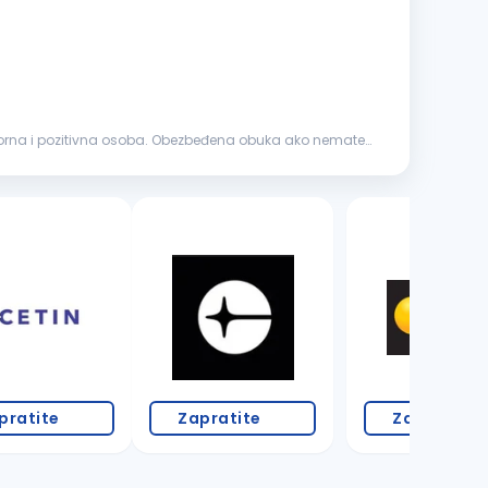
vorna i pozitivna osoba. Obezbeđena obuka ako nemate
pratite
Zapratite
Zapratite