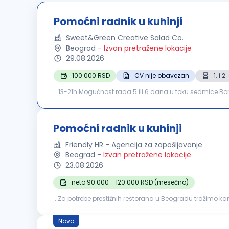
Pomoćni radnik u kuhinji
Sweet&Green Creative Salad Co.
Beograd
-
Izvan pretražene lokacije
29.08.2026
100.000 RSD
CV nije obavezan
1. i 
...13-21h Mogućnost rada 5 ili 6 dana u toku sedmice B
zakonu: Obaveznu redovnu prijavu Plaćanje putnih trošk
Pomoćni radnik u kuhinji
Friendly HR - Agencija za zapošljavanje
Beograd
-
Izvan pretražene lokacije
23.08.2026
neto 90.000 - 120.000 RSD (mesečno)
...Za potrebe prestižnih restorana u Beogradu tražimo ka
namirnica; pomoć kuvarima tokom pripreme jela; obavl
Novo