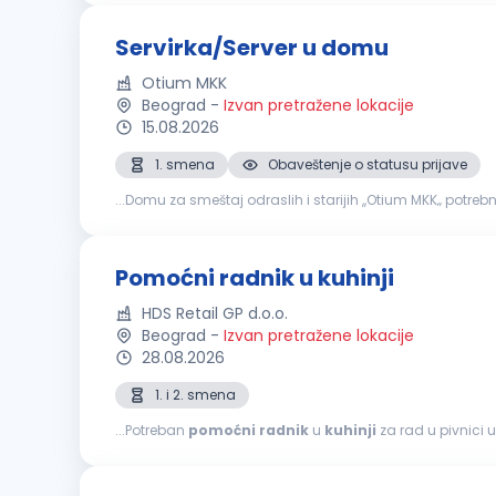
Servirka/Server u domu
Otium MKK
Beograd
-
Izvan pretražene lokacije
15.08.2026
1. smena
Obaveštenje o statusu prijave
...Domu za smeštaj odraslih i starijih ,,Otium MKK‚‚ potre
okruženjuRedovne isplate u skladu sa zakonomObezbeđe
Pomoćni radnik u kuhinji
HDS Retail GP d.o.o.
Beograd
-
Izvan pretražene lokacije
28.08.2026
1. i 2. smena
...Potreban
pomoćni
radnik
u
kuhinji
za rad u pivnici u