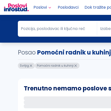
Poslovi
Poslodavci
Dok tražite p
Pozicija, poslodavac ili ključna reč
Izabe
Pozicija, poslodavac ili ključna reč
Grad
Posao
Pomoćni radnik u kuhinji
Svrljig
Pomoćni radnik u kuhinji
Trenutno nemamo poslove sa 
Ako sačuvate ovu pretragu, obavestićemo va