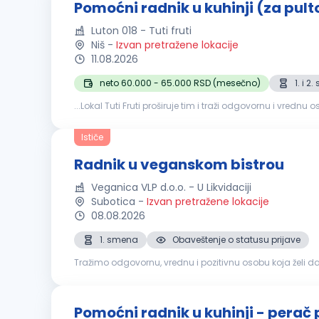
Pomoćni radnik u kuhinji (za pul
Luton 018 - Tuti fruti
Niš
-
Izvan pretražene lokacije
11.08.2026
neto 60.000 - 65.000 RSD (mesečno)
1. i 2
...Lokal Tuti Fruti proširuje tim i traži odgovornu i vrednu
prostora i
kuhinje
Pranje posuđa i
kuhinjske
opreme Po
Ističe
Radnik u veganskom bistrou
Veganica VLP d.o.o. - U Likvidaciji
Subotica
-
Izvan pretražene lokacije
08.08.2026
1. smena
Obaveštenje o statusu prijave
Tražimo odgovornu, vrednu i pozitivnu osobu koja želi da p
prodaja veganskih kaša, pudinga, ceđenih sokova i smuti
Pomoćni radnik u kuhinji - perač