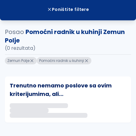
Poništite filtere
Posao
Pomoćni radnik u kuhinji Zemun
Polje
(0 rezultata)
Zemun Polje
Pomoćni radnik u kuhinji
Trenutno nemamo poslove sa ovim
kriterijumima, ali...
Ako sačuvate ovu pretragu, obavestićemo vas putem 