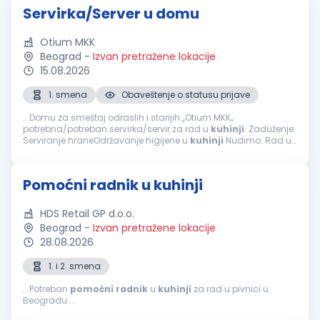
Servirka/Server u domu
Otium MKK
Beograd
-
Izvan pretražene lokacije
15.08.2026
1. smena
Obaveštenje o statusu prijave
...Domu za smeštaj odraslih i starijih ,,Otium MKK‚‚
potrebna/potreban servirka/servir za rad u
kuhinji
. Zaduženje:
Serviranje hraneOdržavanje higijene u
kuhinji
Nudimo: Rad u
prijatnom okruženjuRedovne isplate u skladu sa
zakonomObezbeđena...
Pomoćni radnik u kuhinji
HDS Retail GP d.o.o.
Beograd
-
Izvan pretražene lokacije
28.08.2026
1. i 2. smena
...Potreban
pomoćni
radnik
u
kuhinji
za rad u pivnici u
Beogradu....