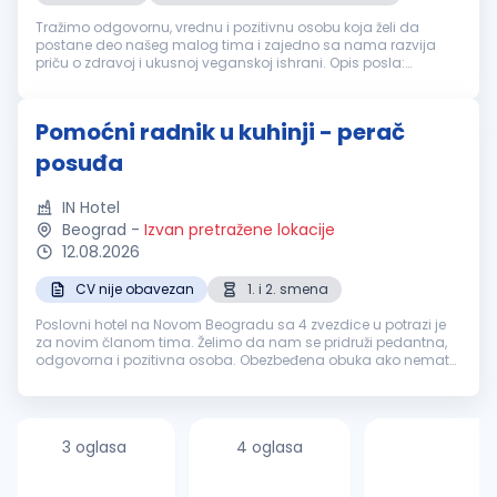
Tražimo odgovornu, vrednu i pozitivnu osobu koja želi da
postane deo našeg malog tima i zajedno sa nama razvija
priču o zdravoj i ukusnoj veganskoj ishrani. Opis posla:
Priprema i prodaja veganskih kaša, pudinga, ceđenih sokova i
smutija Priprema ve...
Pomoćni radnik u kuhinji - perač
posuđa
IN Hotel
Beograd
-
Izvan pretražene lokacije
12.08.2026
CV nije obavezan
1. i 2. smena
Poslovni hotel na Novom Beogradu sa 4 zvezdice u potrazi je
za novim članom tima. Želimo da nam se pridruži pedantna,
odgovorna i pozitivna osoba. Obezbeđena obuka ako nemate
iskustva. IN od tebe očekuje: Radno iskustvo na istim ili sličnim
poslovim...
3 oglasa
4 oglasa