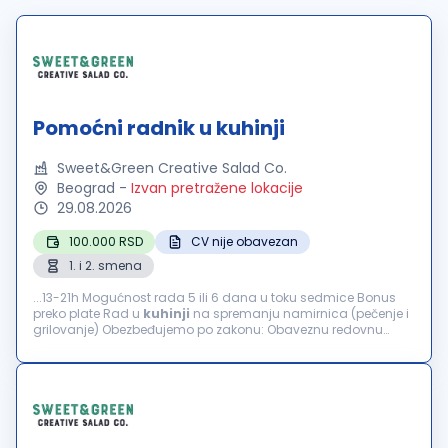
Pomoćni radnik u kuhinji
Sweet&Green Creative Salad Co.
Beograd
-
Izvan pretražene lokacije
29.08.2026
100.000 RSD
CV nije obavezan
1. i 2. smena
...13-21h Mogućnost rada 5 ili 6 dana u toku sedmice Bonus
preko plate Rad u
kuhinji
na spremanju namirnica (pečenje i
grilovanje) Obezbeđujemo po zakonu: Obaveznu redovnu
prijavu Plaćanje putnih troškova...