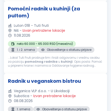
Pomoćni radnik u kuhinji (za
pultom)
Luton 018 - Tuti fruti
Niš
-
Izvan pretražene lokacije
11.08.2026
neto 60.000 - 65.000 RSD (mesečno)
1. i 2. smena
Obaveštenje o statusu prijave
...Lokal Tuti Fruti proširuje tim i traži odgovornu i vrednu osobu
za poziciju
pomoćnog
radnika
u
kuhinji
. Opis posla: Pomoć
u pripremi hrane i namirnica Održavanje higijene radnog
prostora i
kuhinje
Pranje posuđa i
kuhinjske
opreme Pomoć
kuvarima...
Radnik u veganskom bistrou
Veganica VLP d.o.o. - U Likvidaciji
Subotica
-
Izvan pretražene lokacije
08.08.2026
1. smena
Obaveštenje o statusu prijave