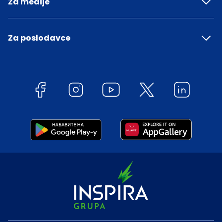
Za medije
Za poslodavce