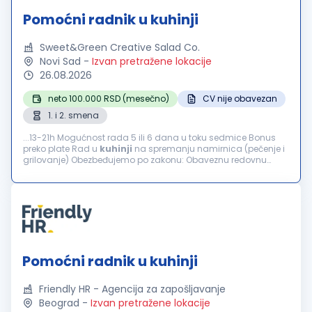
Pomoćni radnik u kuhinji
Sweet&Green Creative Salad Co.
Novi Sad
-
Izvan pretražene lokacije
26.08.2026
neto 100.000 RSD (mesečno)
CV nije obavezan
1. i 2. smena
...13-21h Mogućnost rada 5 ili 6 dana u toku sedmice Bonus
preko plate Rad u
kuhinji
na spremanju namirnica (pečenje i
grilovanje) Obezbeđujemo po zakonu: Obaveznu redovnu
prijavu Plaćanje putnih troškova...
Pomoćni radnik u kuhinji
Friendly HR - Agencija za zapošljavanje
Beograd
-
Izvan pretražene lokacije