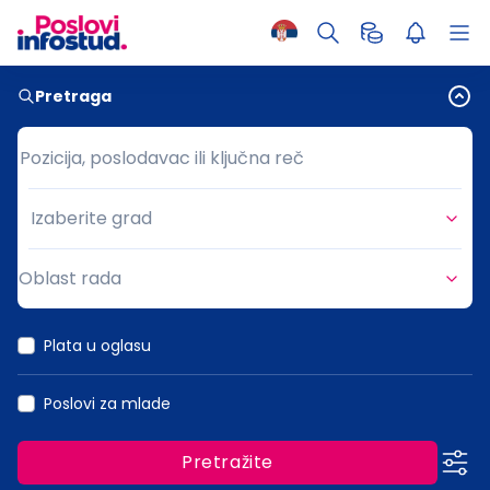
Pretraga
Pozicija, poslodavac ili ključna reč
Pozicija, poslodavac ili ključna reč
Izaberite grad
Grad
Oblast rada
Oblast rada
Plata u oglasu
Poslovi za mlade
Pretražite