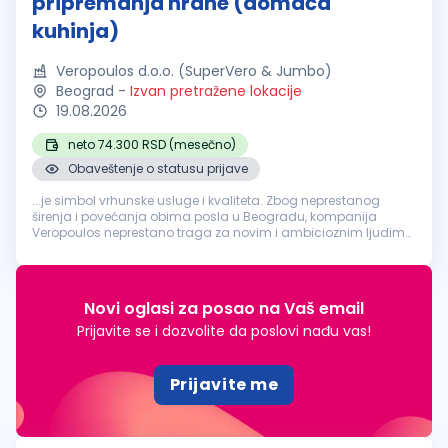
pripremanja hrane (domaća
kuhinja)
Veropoulos d.o.o. (SuperVero & Jumbo)
Beograd
-
Izvan pretražene lokacije
19.08.2026
neto 74.300 RSD (mesečno)
Obaveštenje o statusu prijave
...je simbol vrhunske usluge i kvaliteta. Zbog neprestanog
širenja i povećanja obima posla u Beogradu, kompanija
Veropoulos neprestano traga za novim i ambicioznim ljudima
na poziciji:
Pomoćni
radnik
na poslovima pripremanja hrane
(domaća kuhinja) Lokacija rada...
Novi oglasi za posao na Vaš email
Prijavite se i dozvolite da poslovi nađu vas!
Prijavite me