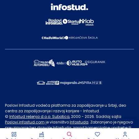
Poslovi Infostud vodeća platforma za zapošljavanje u Srbiji, deo
centra za zapošljavanje i razvoj karijere - Infostud.
©
Infostud rešenja d.o.o. Subotica
, 2000 -
2026
. Sadržaj sajta
Poslovi.infostud.com
je vlasništvo
Infostuda
. Zabranjeno je njegovo
preuzimanje bez dozvole
Infostuda
, zarad komercijalne upotrebe ili
u druge svrhe, osim za lične potrebe posetilaca sajta.
Uslovi
korišćenja.