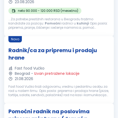
23.08.2026
neto 90.000 - 120.000 RSD (mesečno)
...Za potrebe prestižnih restorana u Beogradu tražimo
kandidate za poziciju:
Pomoćni
radnici u
kuhinji
Opis posla:
priprema, pranje, čišćenje i sečenje namirnica; pomoć
kuvarima tokom pripreme jela; obavljanje drugih
pomoćnih
poslova u
kuhinji
...
Novo
Radnik/ca za pripremu i prodaju
hrane
Fast food Vučko
Beograd
-
Izvan pretražene lokacije
21.08.2026
Fast food Vučko traži odgovornu, vrednu i pedantnu osobu za
rad u našem timu. Opis posla: priprema i prodaja hrane (pizze,
tortilje, salate, sendviči, palačinke) rad na kasi i komunikacija
sa kupcima priprema porudžbina održavanje higijene radnog
pr...
Pomoćni radnik na poslovima