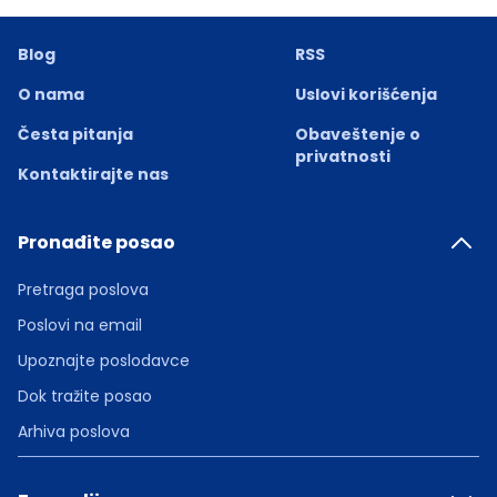
Blog
RSS
O nama
Uslovi korišćenja
Česta pitanja
Obaveštenje o
privatnosti
Kontaktirajte nas
Pronađite posao
Pretraga poslova
Poslovi na email
Upoznajte poslodavce
Dok tražite posao
Arhiva poslova