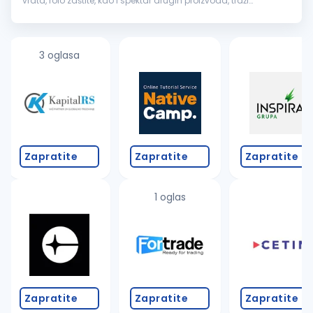
vrata, rolo zaštite, kao i spektar drugih proizvoda, traži
kvalifikovane i motivisane osobe za rad na poziciji
Pomoćni
radnik
. ...
3 oglasa
Zapratite
Zapratite
Zapratite
1 oglas
Zapratite
Zapratite
Zapratite