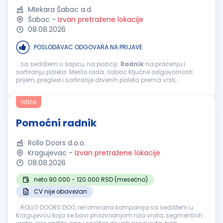
Mlekara Šabac a.d.
Šabac
-
Izvan pretražene lokacije
08.08.2026
POSLODAVAC ODGOVARA NA PRIJAVE
...sa sedištem u šapcu, na poziciji:
Radnik
na praćenju i
sortiranju paleta Mesto rada: šabac Ključne odgovornosti:
prijem, pregled i sortiranje drvenih paleta prema vrsti,
dimenzijama i stanju ispravnosti; razvrstavanje paleta na
ispravne, oštećene...
Ističe
Pomoćni radnik
Rollo Doors d.o.o.
Kragujevac
-
Izvan pretražene lokacije
08.08.2026
neto 90.000 - 120.000 RSD (mesečno)
CV nije obavezan
...ROLLO DOORS DOO, renomirana kompanija sa sedištem u
Kragujevcu koja se bavi proizvodnjom rolo vrata, segmentnih