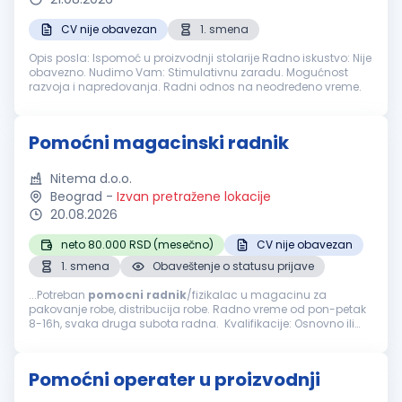
CV nije obavezan
1. smena
Opis posla: Ispomoć u proizvodnji stolarije Radno iskustvo: Nije
obavezno. Nudimo Vam: Stimulativnu zaradu. Mogućnost
razvoja i napredovanja. Radni odnos na neodređeno vreme.
Pomoćni magacinski radnik
Nitema d.o.o.
Beograd
-
Izvan pretražene lokacije
20.08.2026
neto 80.000 RSD (mesečno)
CV nije obavezan
1. smena
Obaveštenje o statusu prijave
...Potreban
pomocni
radnik
/fizikalac u magacinu za
pakovanje robe, distribucija robe. Radno vreme od pon-petak
8-16h, svaka druga subota radna. Kvalifikacije: Osnovno ili
srednje obrazovanje Spremnost na fizički rad i timski rad
Organizovanost...
Pomoćni operater u proizvodnji