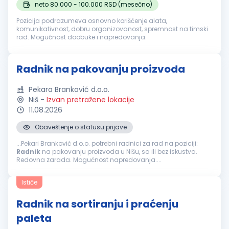
neto 80.000 - 100.000 RSD (mesečno)
Pozicija podrazumeva osnovno korišćenje alata,
komunikativnost, dobru organizovanost, spremnost na timski
rad. Mogućnost doobuke i napredovanja.
Radnik na pakovanju proizvoda
Pekara Branković d.o.o.
Niš
-
Izvan pretražene lokacije
11.08.2026
Obaveštenje o statusu prijave
...Pekari Branković d.o.o. potrebni radnici za rad na poziciji:
Radnik
na pakovanju proizvoda u Nišu, sa ili bez iskustva.
Redovna zarada. Mogućnost napredovanja....
Ističe
Radnik na sortiranju i praćenju
paleta