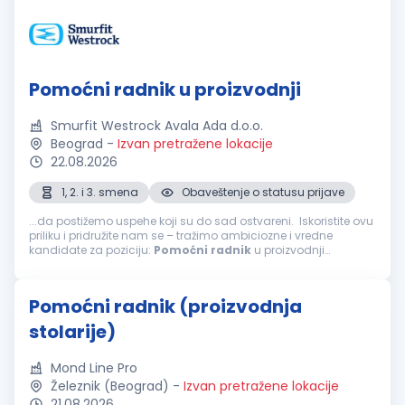
Pomoćni radnik u proizvodnji
Smurfit Westrock Avala Ada d.o.o.
Beograd
-
Izvan pretražene lokacije
22.08.2026
1, 2. i 3. smena
Obaveštenje o statusu prijave
...da postižemo uspehe koji su do sad ostvareni. Iskoristite ovu
priliku i pridružite nam se – tražimo ambiciozne i vredne
kandidate za poziciju:
Pomoćni
radnik
u proizvodnji
Osnovna zaduženja: Radi na izlaznom delu mašine; Obavlja
sečenje...
Pomoćni radnik (proizvodnja
stolarije)
Mond Line Pro
Železnik (Beograd)
-
Izvan pretražene lokacije
21.08.2026