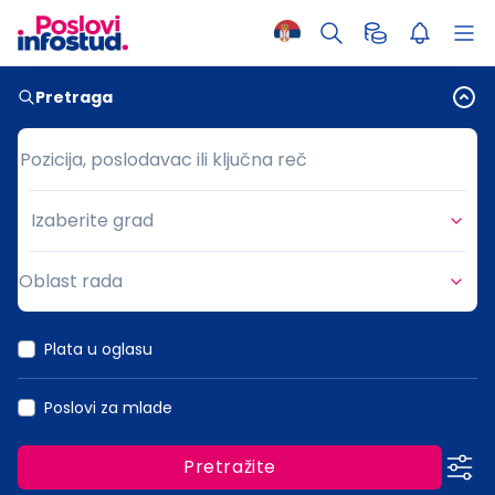
Pretraga
Pozicija, poslodavac ili ključna reč
Pozicija, poslodavac ili ključna reč
Izaberite grad
Grad
Oblast rada
Oblast rada
Plata u oglasu
Poslovi za mlade
Pretražite