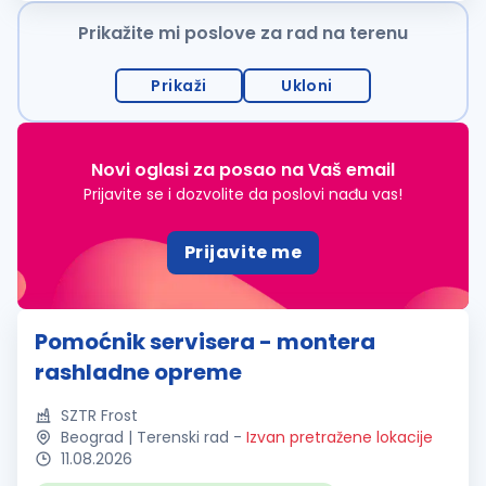
postanete deo dinamičnog...
Prikažite mi poslove za rad na terenu
Prikaži
Ukloni
Novi oglasi za posao na Vaš email
Prijavite se i dozvolite da poslovi nađu vas!
Prijavite me
Pomoćnik servisera - montera
rashladne opreme
SZTR Frost
Beograd | Terenski rad
-
Izvan pretražene lokacije
11.08.2026