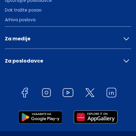
Upoznajte poslodavce
Dok tražite posao
Arhiva poslova
Za medije
Za poslodavce