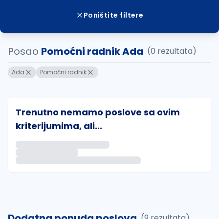
Poništite filtere
Posao
Pomoćni radnik Ada
(0 rezultata)
Ada
Pomoćni radnik
Trenutno nemamo poslove sa ovim
kriterijumima, ali...
Ako sačuvate ovu pretragu, obavestićemo vas putem 
uvajte pretragu
Dodatna ponuda poslova
(9 rezultata)