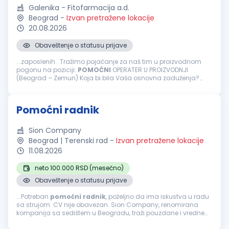
Galenika - Fitofarmacija a.d.
Beograd
-
Izvan pretražene lokacije
20.08.2026
Obaveštenje o statusu prijave
...zaposlenih. Tražimo pojačanje za naš tim u proizvodnom
pogonu na poziciji:
POMOĆNI
OPERATER U PROIZVODNJI
(Beograd – Zemun) Koja bi bila Vaša osnovna zaduženja?
Obavljanje aktivnosti u procesu pakovanja gotovih proizvoda,
kao što su postavljanje...
Pomoćni radnik
Sion Company
Beograd | Terenski rad
-
Izvan pretražene lokacije
11.08.2026
neto 100.000 RSD (mesečno)
Obaveštenje o statusu prijave
...Potreban
pomoćni
radnik
, poželjno da ima iskustva u radu
sa strujom. CV nije obavezan. Sion Company, renomirana
kompanija sa sedištem u Beogradu, traži pouzdane i vredne
osobe za poziciju
POMOĆNI
RADNIK
. Ukoliko želite da