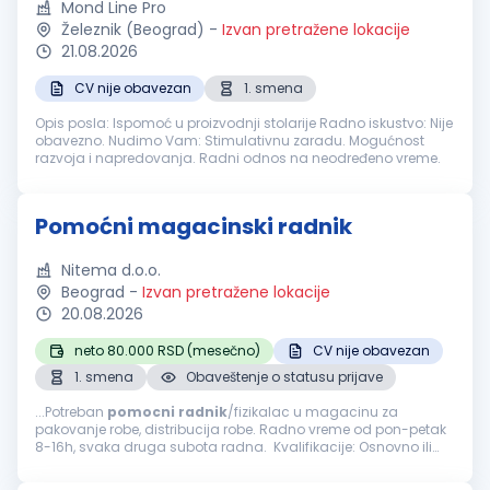
Mond Line Pro
Železnik (Beograd)
-
Izvan pretražene lokacije
21.08.2026
CV nije obavezan
1. smena
Opis posla: Ispomoć u proizvodnji stolarije Radno iskustvo: Nije
obavezno. Nudimo Vam: Stimulativnu zaradu. Mogućnost
razvoja i napredovanja. Radni odnos na neodređeno vreme.
Pomoćni magacinski radnik
Nitema d.o.o.
Beograd
-
Izvan pretražene lokacije
20.08.2026
neto 80.000 RSD (mesečno)
CV nije obavezan
1. smena
Obaveštenje o statusu prijave
...Potreban
pomocni
radnik
/fizikalac u magacinu za
pakovanje robe, distribucija robe. Radno vreme od pon-petak
8-16h, svaka druga subota radna. Kvalifikacije: Osnovno ili
srednje obrazovanje Spremnost na fizički rad i timski rad
Organizovanost...