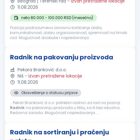
Beograd | Terenski rad
-
Izvan pretražene lokacije
11.08.2026
neto 80.000 - 100.000 RSD (mesečno)
Pozicija podrazumeva osnovno korišćenje alata,
komunikativnost, dobru organizovanost, spremnost na timski
rad. Mogućnost doobuke i napredovanja.
Radnik na pakovanju proizvoda
Pekara Branković d.o.o.
Niš
-
Izvan pretražene lokacije
11.08.2026
Obaveštenje o statusu prijave
...Pekari Branković d.o.o. potrebni radnici za rad na poziciji:
Radnik
na pakovanju proizvoda u Nišu, sa ili bez iskustva.
Redovna zarada. Mogućnost napredovanja....
Radnik na sortiranju i praćenju