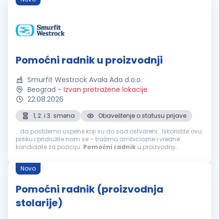
Pomoćni radnik u proizvodnji
Smurfit Westrock Avala Ada d.o.o.
Beograd
-
Izvan pretražene lokacije
22.08.2026
1, 2. i 3. smena
Obaveštenje o statusu prijave
...da postižemo uspehe koji su do sad ostvareni. Iskoristite ovu
priliku i pridružite nam se – tražimo ambiciozne i vredne
kandidate za poziciju:
Pomoćni
radnik
u proizvodnji
Osnovna zaduženja: Radi na izlaznom delu mašine; Obavlja
sečenje...
Novo
Pomoćni radnik (proizvodnja
stolarije)