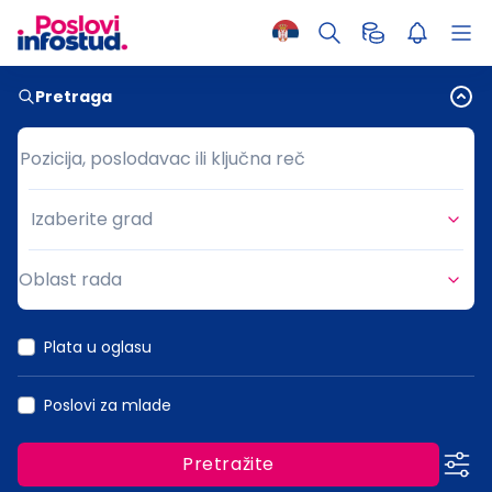
Pretraga
Pozicija, poslodavac ili ključna reč
Pozicija, poslodavac ili ključna reč
Izaberite grad
Grad
Oblast rada
Oblast rada
Plata u oglasu
Poslovi za mlade
Pretražite