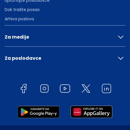
Upoznajte poslodavce
Dok tražite posao
Arhiva poslova
Za medije
Za poslodavce