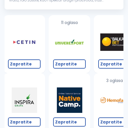
vrata, rolo zaštite, kao i spektar drugih proizvoda, traži
kvalifikovane i motivisane osobe za rad na poziciji
Pomoćni
radnik
. ...
11 oglasa
Zapratite
Zapratite
Zapratite
3 oglasa
Zapratite
Zapratite
Zapratite