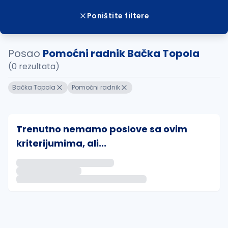
Poništite filtere
Posao
Pomoćni radnik Bačka Topola
(0 rezultata)
Bačka Topola
Pomoćni radnik
Trenutno nemamo poslove sa ovim
kriterijumima, ali...
Ako sačuvate ovu pretragu, obavestićemo vas putem 
uvajte pretragu