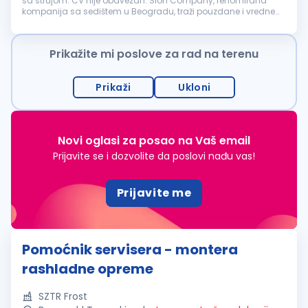
sa strujom. CV nije obavezan. Sion Company, renomirana
kompanija sa sedištem u Beogradu, traži pouzdane i vredne
osobe za poziciju
POMOĆNI
RADNIK
. Ukoliko želite da
postanete deo dinamičnog...
Prikažite mi poslove za rad na terenu
Prikaži
Ukloni
Novi oglasi za posao na Vaš email
Prijavite se i dozvolite da poslovi nađu vas!
Prijavite me
Pomoćnik servisera - montera
rashladne opreme
SZTR Frost