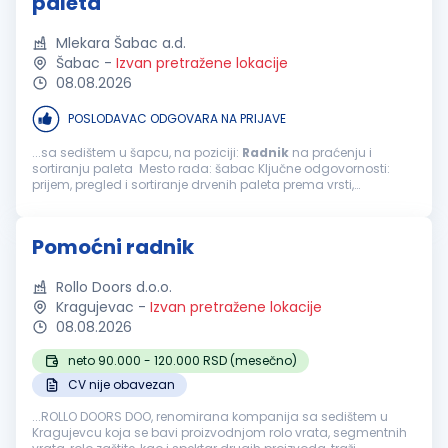
paleta
Mlekara Šabac a.d.
Šabac
-
Izvan pretražene lokacije
08.08.2026
POSLODAVAC ODGOVARA NA PRIJAVE
...sa sedištem u šapcu, na poziciji:
Radnik
na praćenju i
sortiranju paleta Mesto rada: šabac Ključne odgovornosti:
prijem, pregled i sortiranje drvenih paleta prema vrsti,
dimenzijama i stanju ispravnosti; razvrstavanje paleta na
ispravne, oštećene...
Pomoćni radnik
Rollo Doors d.o.o.
Kragujevac
-
Izvan pretražene lokacije
08.08.2026
neto 90.000 - 120.000 RSD (mesečno)
CV nije obavezan
...ROLLO DOORS DOO, renomirana kompanija sa sedištem u
Kragujevcu koja se bavi proizvodnjom rolo vrata, segmentnih