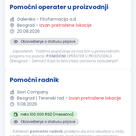
Pomoćni operater u proizvodnji
Galenika - Fitofarmacija a.d.
Beograd
-
Izvan pretražene lokacije
20.08.2026
Obaveštenje o statusu prijave
...zaposlenih. Tražimo pojačanje za naš tim u proizvodnom
pogonu na poziciji:
POMOĆNI
OPERATER U PROIZVODNJI
(Beograd – Zemun) Koja bi bila Vaša osnovna zaduženja?
Obavljanje aktivnosti u procesu pakovanja gotovih proizvoda,
kao što su postavljanje...
Pomoćni radnik
Sion Company
Beograd | Terenski rad
-
Izvan pretražene lokacije
11.08.2026
neto 100.000 RSD (mesečno)
Obaveštenje o statusu prijave
...Potreban
pomoćni
radnik
, poželjno da ima iskustva u radu