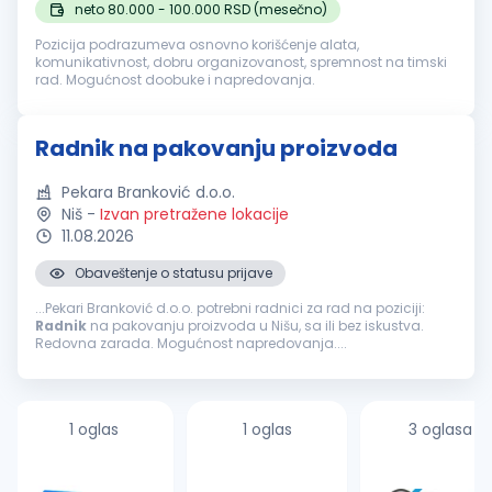
neto 80.000 - 100.000 RSD (mesečno)
Pozicija podrazumeva osnovno korišćenje alata,
komunikativnost, dobru organizovanost, spremnost na timski
rad. Mogućnost doobuke i napredovanja.
Radnik na pakovanju proizvoda
Pekara Branković d.o.o.
Niš
-
Izvan pretražene lokacije
11.08.2026
Obaveštenje o statusu prijave
...Pekari Branković d.o.o. potrebni radnici za rad na poziciji:
Radnik
na pakovanju proizvoda u Nišu, sa ili bez iskustva.
Redovna zarada. Mogućnost napredovanja....
1 oglas
1 oglas
3 oglasa