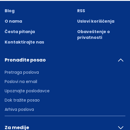
Blog
RSS
O nama
Uslovi korišćenja
Česta pitanja
Obaveštenje o
privatnosti
Kontaktirajte nas
Pronađite posao
Pretraga poslova
Poslovi na email
Upoznajte poslodavce
Dok tražite posao
Arhiva poslova
Za medije