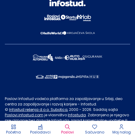
Poslovi Infostud vodeća platforma za zapošljavanje u Srbiji, deo
centra za zapošljavanje i razvoj karijere - Infostud.
©
Infostud rešenja d.o.o. Subotica
, 2000 -
2026
. Sadržaj sajta
Poslovi.infostud.com
je vlasništvo
Infostuda
. Zabranjeno je njegovo
preuzimanje bez dozvole
Infostuda
, zarad komercijalne upotrebe ili
u druge svrhe, osim za lične potrebe posetilaca sajta.
Uslovi
korišćenja.
Početna
Poslodavci
Poslovi
Sačuvano
Moj nalog