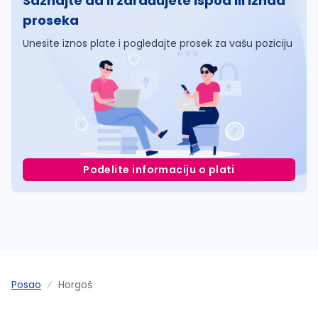
Saznajte da li zarađujete ispod ili iznad
proseka
Unesite iznos plate i pogledajte prosek za vašu poziciju
Podelite informaciju o plati
Posao
Horgoš