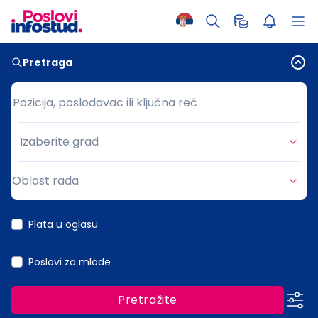
Pretraga
Pozicija, poslodavac ili ključna reč
Pozicija, poslodavac ili ključna reč
Izaberite grad
Grad
Oblast rada
Oblast rada
Plata u oglasu
Poslovi za mlade
Pretražite