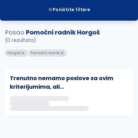
Poništite filtere
Posao
Pomoćni radnik Horgoš
(0 rezultata)
Horgoš
Pomoćni radnik
Trenutno nemamo poslove sa ovim
kriterijumima, ali...
Ako sačuvate ovu pretragu, obavestićemo vas putem 
uvajte pretragu