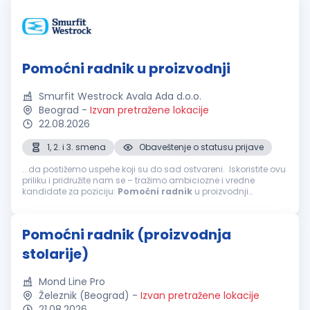
Pomoćni radnik u proizvodnji
Smurfit Westrock Avala Ada d.o.o.
Beograd
-
Izvan pretražene lokacije
22.08.2026
1, 2. i 3. smena
Obaveštenje o statusu prijave
...da postižemo uspehe koji su do sad ostvareni. Iskoristite ovu
priliku i pridružite nam se – tražimo ambiciozne i vredne
kandidate za poziciju:
Pomoćni
radnik
u proizvodnji
Osnovna zaduženja: Radi na izlaznom delu mašine; Obavlja
sečenje...
Pomoćni radnik (proizvodnja
stolarije)
Mond Line Pro
Železnik (Beograd)
-
Izvan pretražene lokacije
21.08.2026