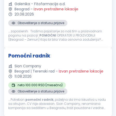
Galenika - Fitofarmacija a.d.
Beograd
-
Izvan pretražene lokacije
20.08.2026
Obaveštenje o statusu prijave
...zaposlenih. Tražimo pojačanje za naš tim u proizvodnom
pogonu na poziciji:
POMOĆNI
OPERATER U PROIZVODNJI
(Beograd – Zemun) Koja bi bila Vaša osnovna zaduženja?
Obavljanje aktivnosti u procesu pakovanja gotovih proizvoda,
kao što su postavljanje...
Pomoćni radnik
Sion Company
Beograd | Terenski rad
-
Izvan pretražene lokacije
11.08.2026
neto 100.000 RSD (mesečno)
Obaveštenje o statusu prijave
...Potreban
pomoćni
radnik
, poželjno da ima iskustva u radu
sa strujom. CV nije obavezan. Sion Company, renomirana
kompanija sa sedištem u Beogradu, traži pouzdane i vredne
osobe za poziciju
POMOĆNI
RADNIK
. Ukoliko želite da