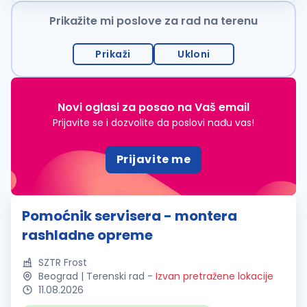
postanete deo dinamičnog...
Prikažite mi poslove za rad na terenu
Prikaži
Ukloni
Novi oglasi za posao na Vaš email
Prijavite se i dozvolite da poslovi nađu vas!
Prijavite me
Pomoćnik servisera - montera
rashladne opreme
SZTR Frost
Beograd | Terenski rad
-
Izvan pretražene lokacije
11.08.2026