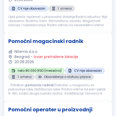
CV nije obavezan
1. smena
Opis posla: Ispomoć u proizvodnji stolarije Radno iskustvo: Nije
obavezno. Nudimo Vam: Stimulativnu zaradu. Mogućnost
razvoja i napredovanja. Radni odnos na neodređeno vreme.
Pomoćni magacinski radnik
Nitema d.o.o.
Beograd
-
Izvan pretražene lokacije
20.08.2026
neto 80.000 RSD (mesečno)
CV nije obavezan
1. smena
Obaveštenje o statusu prijave
...Potreban
pomocni
radnik
/fizikalac u magacinu za
pakovanje robe, distribucija robe. Radno vreme od pon-petak
8-16h, svaka druga subota radna. Kvalifikacije: Osnovno ili
srednje obrazovanje Spremnost na fizički rad i timski rad
Organizovanost...
Pomoćni operater u proizvodnji