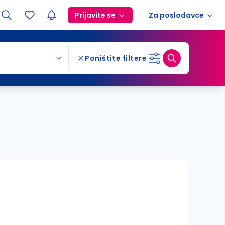
Prijavite se
Za poslodavce
Poništite filtere