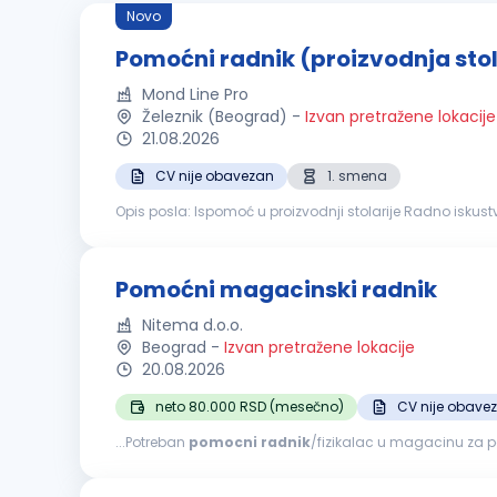
Novo
Pomoćni radnik (proizvodnja stol
Mond Line Pro
Železnik (Beograd)
-
Izvan pretražene lokacije
21.08.2026
CV nije obavezan
1. smena
Pomoćni magacinski radnik
Nitema d.o.o.
Beograd
-
Izvan pretražene lokacije
20.08.2026
neto 80.000 RSD (mesečno)
CV nije obave
...Potreban
pomocni
radnik
/fizikalac u magacinu za pakov
obrazovanje Spremnost na fizički rad i timski rad Organi