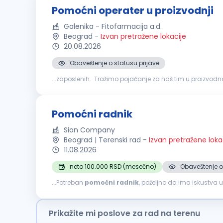
Pomoćni operater u proizvodnji
Galenika - Fitofarmacija a.d.
Beograd
-
Izvan pretražene lokacije
20.08.2026
Obaveštenje o statusu prijave
...zaposlenih. Tražimo pojačanje za naš tim u proizvod
aktivnosti u procesu pakovanja gotovih proizvoda, kao št
Pomoćni radnik
Sion Company
Beograd | Terenski rad
-
Izvan pretražene loka
11.08.2026
neto 100.000 RSD (mesečno)
Obaveštenje o
...Potreban
pomoćni
radnik
, poželjno da ima iskustva
osobe za poziciju
POMOĆNI
RADNIK
. Ukoliko želite da
Prikažite mi poslove za rad na terenu