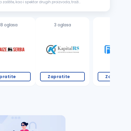
štite, kao i spektar drugih proizvoda, traži
18 oglasa
3 oglasa
1 oglas
pratite
Zapratite
Zapratite