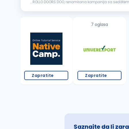
...ROLLO DOORS DOO, renomirana kompanija sa sedištem u K
kvalifikovane i motivisane osobe za rad na poziciji
Pom
7 oglasa
Zapratite
Zapratite
Saznajte da li zara