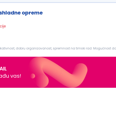
ashladne opreme
cije
kativnost, dobru organizovanost, spremnost na timski rad. Mogućnost d
AIL
nađu vas!