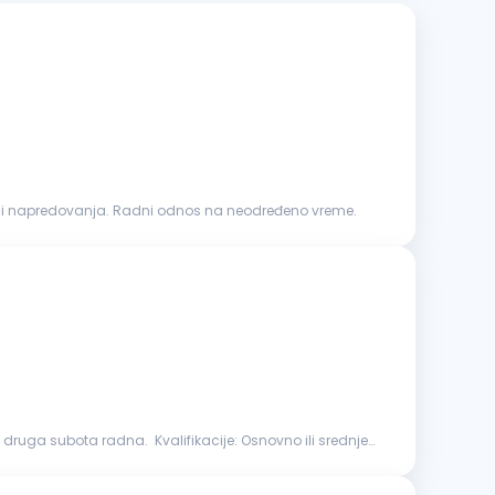
udimo Vam: Stimulativnu zaradu. Mogućnost razvoja i napredovanja. Radni odnos na neodređeno vreme.
adna. Kvalifikacije: Osnovno ili srednje