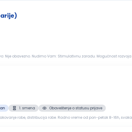
arije)
Opis posla: Ispomoć u proizvodnji stolarije Radno iskustvo: Nije obavezno. N
zan
1. smena
Obaveštenje o statusu prijave
anje robe, distribucija robe. Radno vreme od pon-petak 8-16h, svaka druga subota r
zovanost...