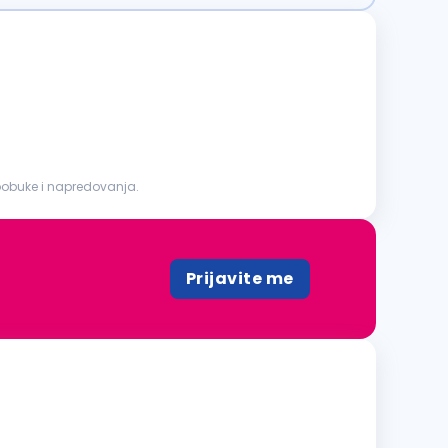
oobuke i napredovanja.
Prijavite me