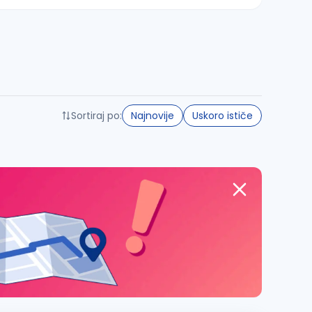
Sortiraj po:
Najnovije
Uskoro ističe