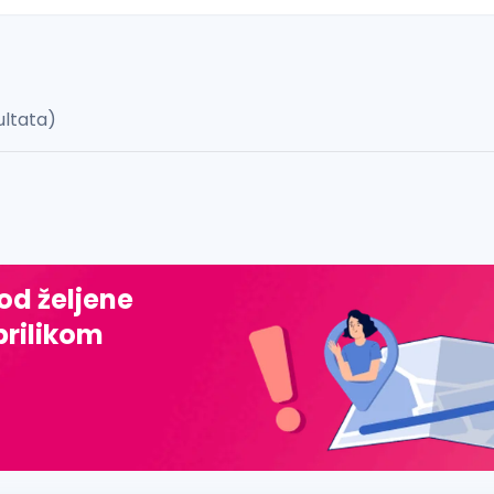
ultata)
 š, đ, ž, dž)
 od željene
prilikom