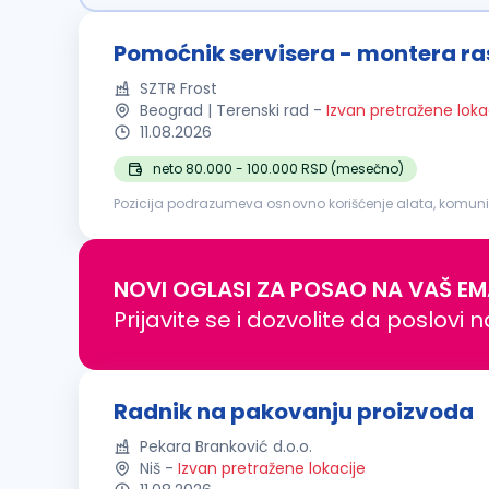
Pomoćnik servisera - montera r
SZTR Frost
Beograd | Terenski rad
-
Izvan pretražene loka
11.08.2026
neto 80.000 - 100.000 RSD (mesečno)
Pozicija podrazumeva osnovno korišćenje alata, komuni
NOVI OGLASI ZA POSAO NA VAŠ EM
Prijavite se i dozvolite da poslovi 
Radnik na pakovanju proizvoda
Pekara Branković d.o.o.
Niš
-
Izvan pretražene lokacije