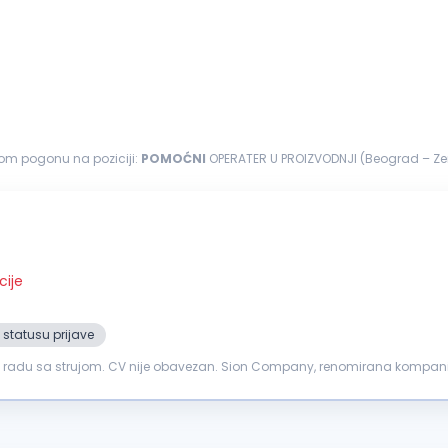
nom pogonu na poziciji:
POMOĆNI
OPERATER U PROIZVODNJI (Beograd – Zemun) 
o su postavljanje...
cije
 statusu prijave
 u radu sa strujom. CV nije obavezan. Sion Company, renomirana kompani
 postanete deo dinamičnog...