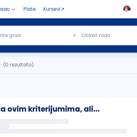
osao
Plate
Kursevi
Oblast rada
rite grad
Oblast rada
ć
(0 rezultata)
ovim kriterijumima, ali...
s putem email-a kada se pojave novi poslovi.