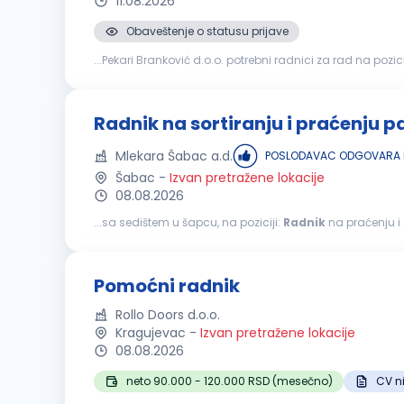
11.08.2026
Obaveštenje o statusu prijave
...Pekari Branković d.o.o. potrebni radnici za rad na pozici
Radnik na sortiranju i praćenju p
Mlekara Šabac a.d.
POSLODAVAC ODGOVARA N
Šabac
-
Izvan pretražene lokacije
08.08.2026
...sa sedištem u šapcu, na poziciji:
Radnik
na praćenju i sortiranju pa
stanju ispravnosti; razvrstavanje paleta na ispravne, ošt
Pomoćni radnik
Rollo Doors d.o.o.
Kragujevac
-
Izvan pretražene lokacije
08.08.2026
neto 90.000 - 120.000 RSD (mesečno)
CV n