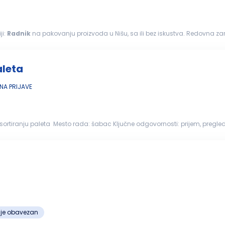
ji:
Radnik
na pakovanju proizvoda u Nišu, sa ili bez iskustva. Redovna z
aleta
A PRIJAVE
leta Mesto rada: šabac Ključne odgovornosti: prijem, pregled i sortiranje drvenih paleta prema vrsti, dimenzijama i
ećene...
ije obavezan