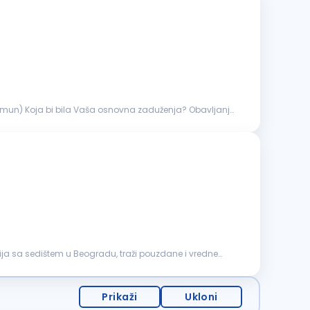
Koja bi bila Vaša osnovna zaduženja? Obavljanje
ja sa sedištem u Beogradu, traži pouzdane i vredne
Prikaži
Ukloni