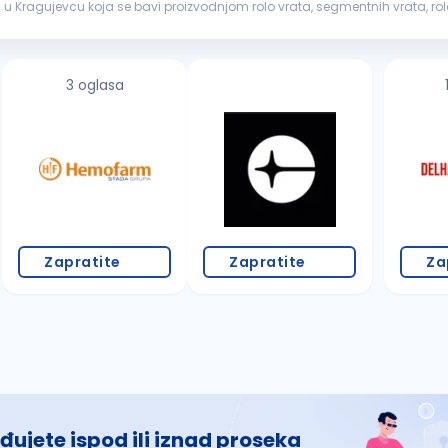
ragujevcu koja se bavi proizvodnjom rolo vrata, segmentnih vrata, rolo za
oćni
radnik
. ...
3 oglasa
Zapratite
Zapratite
Za
đujete ispod ili iznad proseka