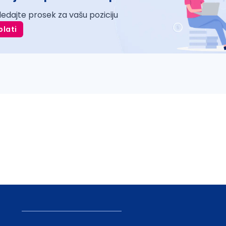
ledajte prosek za vašu poziciju
plati