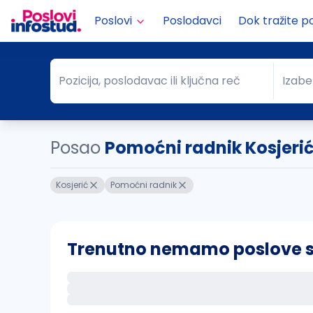
Poslovi
Poslodavci
Dok tražite p
Pozicija, poslodavac ili ključna reč
Izabe
Pozicija, poslodavac ili ključna reč
Grad
Posao
Pomoćni radnik Kosjeri
Kosjerić
Pomoćni radnik
Trenutno nemamo poslove sa 
Ako sačuvate ovu pretragu, obavestićemo va