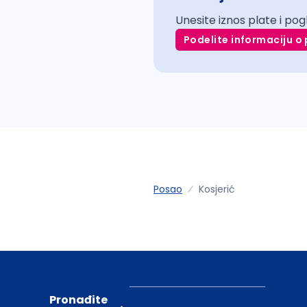
Unesite iznos plate i pog
Podelite informaciju o 
Posao
Kosjerić
Pronađite