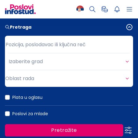
Pretraga
Pozicija, poslodavac ili ključna reč
Pozicija, poslodavac ili ključna reč
Izaberite grad
Grad
Oblast rada
Oblast rada
Plata u oglasu
Poslovi za mlade
Pretražite