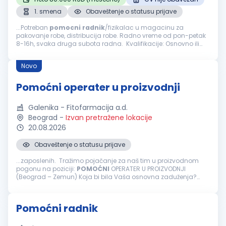
1. smena
Obaveštenje o statusu prijave
...Potreban
pomocni
radnik
/fizikalac u magacinu za
pakovanje robe, distribucija robe. Radno vreme od pon-petak
8-16h, svaka druga subota radna. Kvalifikacije: Osnovno ili
srednje obrazovanje Spremnost na fizički rad i timski rad
Organizovanost...
Novo
Pomoćni operater u proizvodnji
Galenika - Fitofarmacija a.d.
Beograd
-
Izvan pretražene lokacije
20.08.2026
Obaveštenje o statusu prijave
...zaposlenih. Tražimo pojačanje za naš tim u proizvodnom
pogonu na poziciji:
POMOĆNI
OPERATER U PROIZVODNJI
(Beograd – Zemun) Koja bi bila Vaša osnovna zaduženja?
Obavljanje aktivnosti u procesu pakovanja gotovih proizvoda,
kao što su postavljanje...
Pomoćni radnik