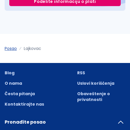
Podelite informaciju o plati
Posao
Lajkovac
Blog
RSS
O nama
Uslovi korišćenja
Česta pitanja
Obaveštenje o
privatnosti
Kontaktirajte nas
Pronađite posao