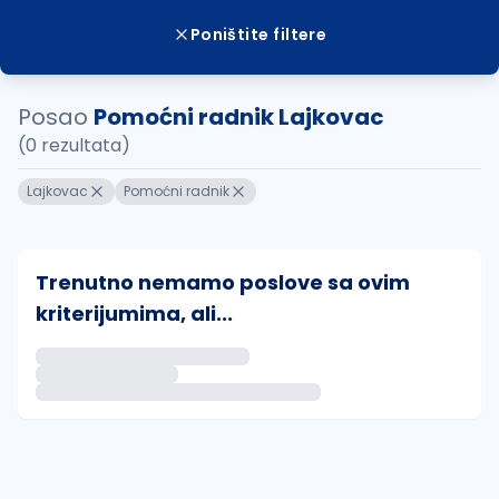
Poništite filtere
Posao
Pomoćni radnik Lajkovac
(0 rezultata)
Lajkovac
Pomoćni radnik
Trenutno nemamo poslove sa ovim
kriterijumima, ali...
Ako sačuvate ovu pretragu, obavestićemo vas putem 
uvajte pretragu