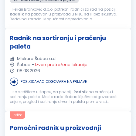
...Pekari Branković d.o.o. potrebni radnici za rad na poziciji:
Radnik
na pakovanju proizvoda u Nišu, sa ili bez iskustva.
Redovna zarada. Mogućnost napredovanja....
Radnik na sortiranju i praćenju
paleta
Mlekara Šabac a.d.
Šabac
-
Izvan pretražene lokacije
08.08.2026
POSLODAVAC ODGOVARA NA PRIJAVE
...sa sedištem u šapcu, na poziciji:
Radnik
na praćenju i
sortiranju paleta Mesto rada: šabac Ključne odgovornosti:
prijem, pregled i sortiranje drvenih paleta prema vrsti,
dimenzijama i stanju ispravnosti; razvrstavanje paleta na
ispravne, oštećene...
Ističe
Pomoćni radnik u proizvodnji