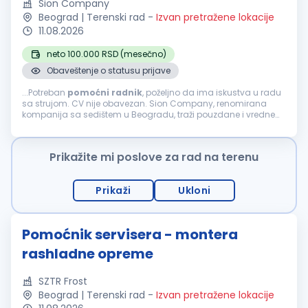
Sion Company
Beograd | Terenski rad
-
Izvan pretražene lokacije
11.08.2026
neto 100.000 RSD (mesečno)
Obaveštenje o statusu prijave
...Potreban
pomoćni
radnik
, poželjno da ima iskustva u radu
sa strujom. CV nije obavezan. Sion Company, renomirana
kompanija sa sedištem u Beogradu, traži pouzdane i vredne
osobe za poziciju
POMOĆNI
RADNIK
. Ukoliko želite da
postanete deo dinamičnog...
Prikažite mi poslove za rad na terenu
Prikaži
Ukloni
Pomoćnik servisera - montera
rashladne opreme
SZTR Frost
Beograd | Terenski rad
-
Izvan pretražene lokacije