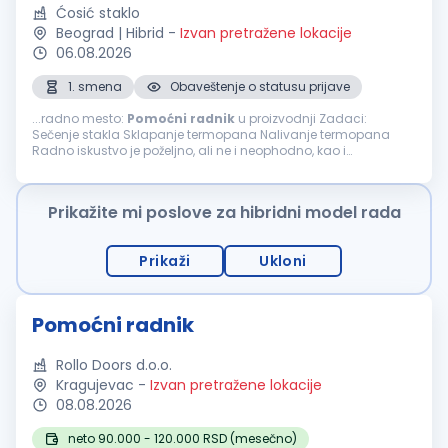
Ćosić staklo
Beograd | Hibrid
-
Izvan pretražene lokacije
06.08.2026
1. smena
Obaveštenje o statusu prijave
...radno mesto:
Pomoćni
radnik
u proizvodnji Zadaci:
Sečenje stakla Sklapanje termopana Nalivanje termopana
Radno iskustvo je poželjno, ali ne i neophodno, kao i
eventualno poznavanje rada na CNC mašinama. Plata po
dogovoru. Obezbeđen topli obrok. Prijava...
Prikažite mi poslove za hibridni model rada
Prikaži
Ukloni
Pomoćni radnik
Rollo Doors d.o.o.
Kragujevac
-
Izvan pretražene lokacije
08.08.2026
neto 90.000 - 120.000 RSD (mesečno)