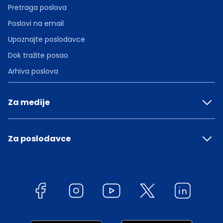
Pretraga poslova
Poslovi na email
Upoznajte poslodavce
Dok tražite posao
Arhiva poslova
Za medije
Za poslodavce