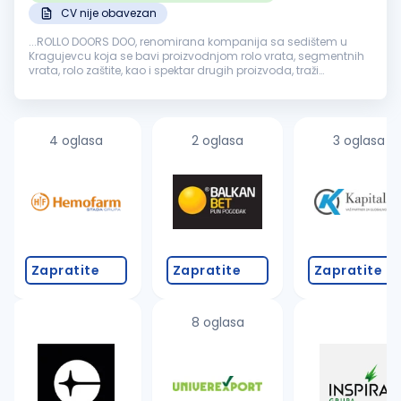
CV nije obavezan
...ROLLO DOORS DOO, renomirana kompanija sa sedištem u
Kragujevcu koja se bavi proizvodnjom rolo vrata, segmentnih
vrata, rolo zaštite, kao i spektar drugih proizvoda, traži
kvalifikovane i motivisane osobe za rad na poziciji
Pomoćni
radnik
. ...
4 oglasa
2 oglasa
3 oglasa
Zapratite
Zapratite
Zapratite
8 oglasa