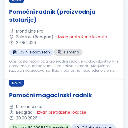
Pomoćni radnik (proizvodnja
stolarije)
Mond Line Pro
Železnik (Beograd)
-
Izvan pretražene lokacije
21.08.2026
CV nije obavezan
1. smena
Opis posla: Ispomoć u proizvodnji stolarije Radno iskustvo: Nije
obavezno. Nudimo Vam: Stimulativnu zaradu. Mogućnost
razvoja i napredovanja. Radni odnos na neodređeno vreme.
Novo
Pomoćni magacinski radnik
Nitema d.o.o.
Beograd
-
Izvan pretražene lokacije
20.08.2026
neto 80.000 RSD (mesečno)
CV nije obavezan