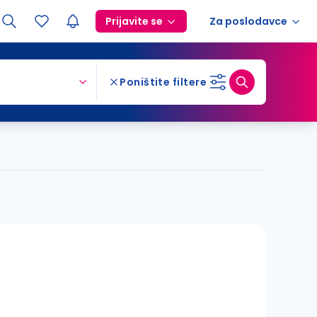
Prijavite se
Za poslodavce
Poništite filtere