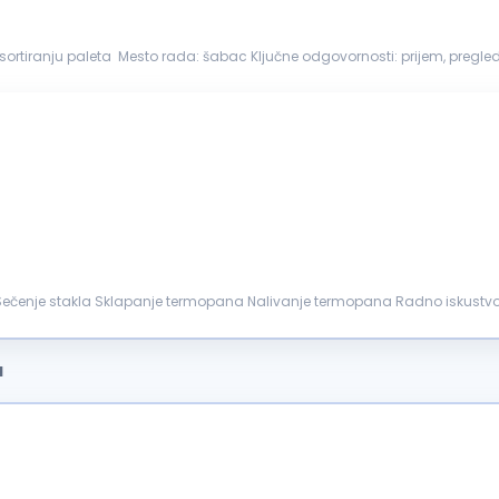
leta Mesto rada: šabac Ključne odgovornosti: prijem, pregled i sortiranje drvenih paleta prema vrsti, dimenzijama i
ećene...
bezbeđen topli obrok. Prijava...
a