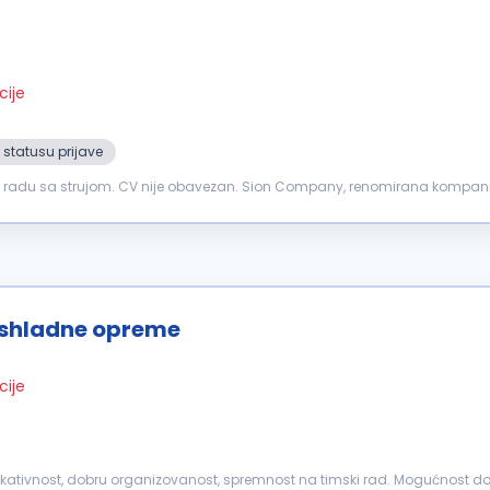
cije
 statusu prijave
 u radu sa strujom. CV nije obavezan. Sion Company, renomirana kompani
 postanete deo dinamičnog...
ashladne opreme
cije
kativnost, dobru organizovanost, spremnost na timski rad. Mogućnost d