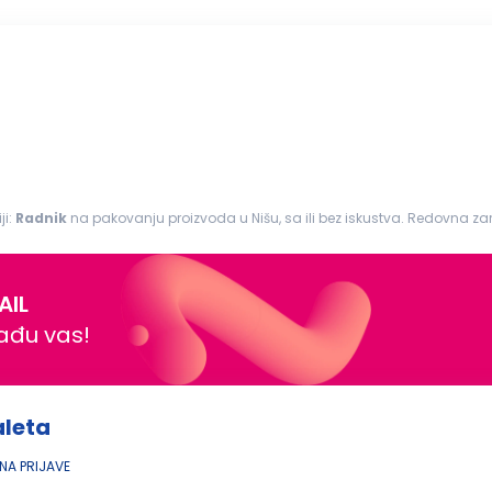
ji:
Radnik
na pakovanju proizvoda u Nišu, sa ili bez iskustva. Redovna z
AIL
nađu vas!
aleta
A PRIJAVE