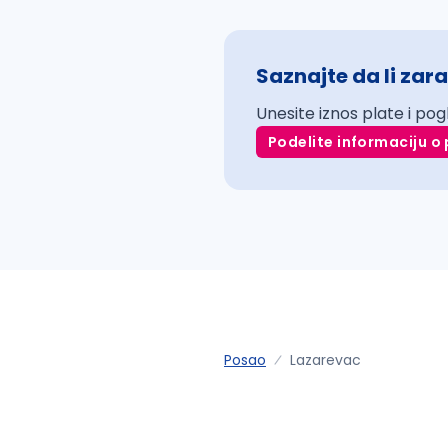
Saznajte da li zara
Unesite iznos plate i pog
Podelite informaciju o 
Posao
Lazarevac