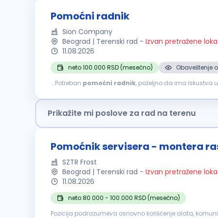
Pomoćni radnik
Sion Company
Beograd | Terenski rad
-
Izvan pretražene loka
11.08.2026
neto 100.000 RSD (mesečno)
Obaveštenje o
...Potreban
pomoćni
radnik
, poželjno da ima iskustva
osobe za poziciju
POMOĆNI
RADNIK
. Ukoliko želite da
Prikažite mi poslove za rad na terenu
Pomoćnik servisera - montera r
SZTR Frost
Beograd | Terenski rad
-
Izvan pretražene loka
11.08.2026
neto 80.000 - 100.000 RSD (mesečno)
Pozicija podrazumeva osnovno korišćenje alata, komuni