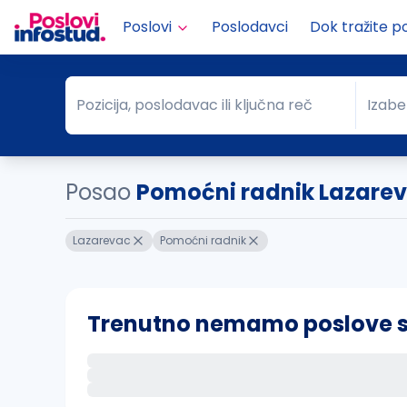
Poslovi
Poslodavci
Dok tražite p
Pozicija, poslodavac ili ključna reč
Izabe
Pozicija, poslodavac ili ključna reč
Grad
Posao
Pomoćni radnik Lazare
Lazarevac
Pomoćni radnik
Trenutno nemamo poslove sa 
Ako sačuvate ovu pretragu, obavestićemo va