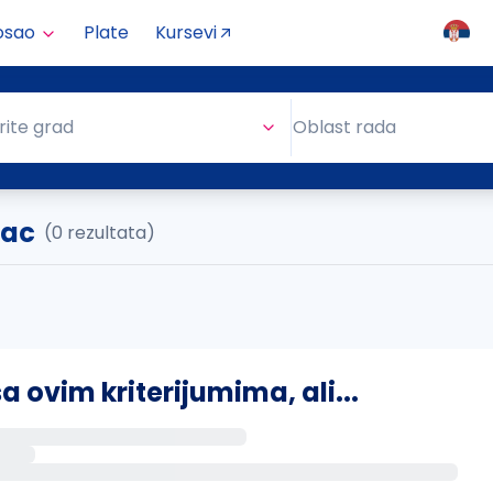
osao
Plate
Kursevi
Oblast rada
rite grad
Oblast rada
vac
(0 rezultata)
ovim kriterijumima, ali...
s putem email-a kada se pojave novi poslovi.