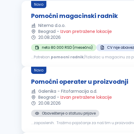
Novo
Pomoćni magacinski radnik
Nitema d.o.o.
Beograd
-
Izvan pretražene lokacije
20.08.2026
neto 80.000 RSD (mesečno)
CV nije obave
...Potreban
pomocni
radnik
/fizikalac u magacinu za pakov
obrazovanje Spremnost na fizički rad i timski rad Organi
Novo
Pomoćni operater u proizvodnji
Galenika - Fitofarmacija a.d.
Beograd
-
Izvan pretražene lokacije
20.08.2026
Obaveštenje o statusu prijave
...zaposlenih. Tražimo pojačanje za naš tim u proizvod
aktivnosti u procesu pakovanja gotovih proizvoda, kao št