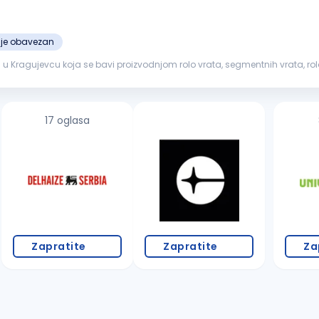
ije obavezan
ragujevcu koja se bavi proizvodnjom rolo vrata, segmentnih vrata, rolo za
oćni
radnik
. ...
17 oglasa
Zapratite
Zapratite
Za