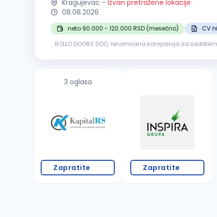
Kragujevac
-
Izvan pretražene lokacije
08.08.2026
neto 90.000 - 120.000 RSD (mesečno)
CV n
...ROLLO DOORS DOO, renomirana kompanija sa sedištem u K
kvalifikovane i motivisane osobe za rad na poziciji
Pom
3 oglasa
Zapratite
Zapratite