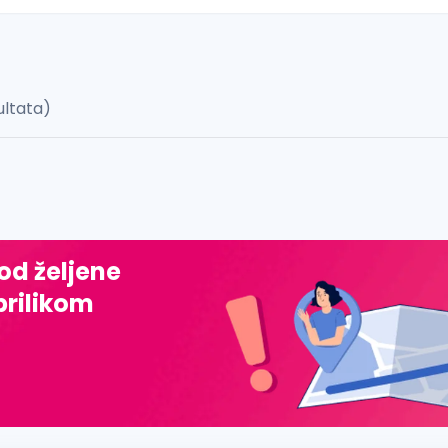
ultata)
 š, đ, ž, dž)
 od željene
prilikom