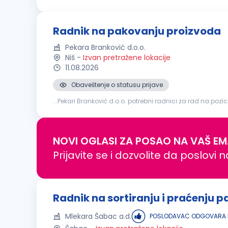
Radnik na pakovanju proizvoda
Pekara Branković d.o.o.
Niš
-
Izvan pretražene lokacije
11.08.2026
Obaveštenje o statusu prijave
...Pekari Branković d.o.o. potrebni radnici za rad na pozici
NOVI OGLASI ZA POSAO NA VAŠ EM
Prijavite se i dozvolite da poslovi 
Radnik na sortiranju i praćenju p
Mlekara Šabac a.d.
POSLODAVAC ODGOVARA N