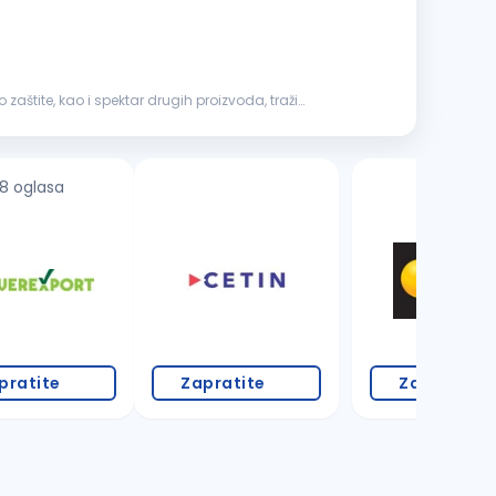
štite, kao i spektar drugih proizvoda, traži
8 oglasa
2 oglasa
pratite
Zapratite
Zapratite