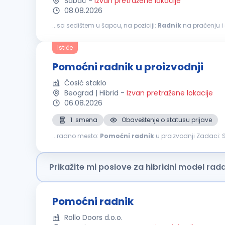
Šabac
-
Izvan pretražene lokacije
08.08.2026
...sa sedištem u šapcu, na poziciji:
Radnik
na praćenju i sortiranju pa
stanju ispravnosti; razvrstavanje paleta na ispravne, ošt
Ističe
Pomoćni radnik u proizvodnji
Ćosić staklo
Beograd | Hibrid
-
Izvan pretražene lokacije
06.08.2026
1. smena
Obaveštenje o statusu prijave
...radno mesto:
Pomoćni
radnik
u proizvodnji Zadaci: Sečenje stakla Sklapanje termopana Nalivanje termopana Radno iskustvo je poželjno, ali ne i neophodno, kao i eventualno
poznavanje rada na CNC mašinama. Plata po dogovoru. O
Prikažite mi poslove za hibridni model rad
Pomoćni radnik
Rollo Doors d.o.o.