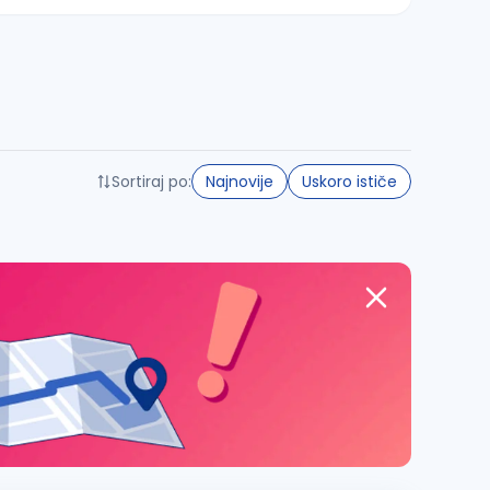
Sortiraj po:
Najnovije
Uskoro ističe