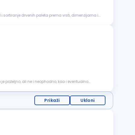
Prikaži
Ukloni