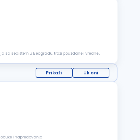
ja sa sedištem u Beogradu, traži pouzdane i vredne
Prikaži
Ukloni
oobuke i napredovanja.