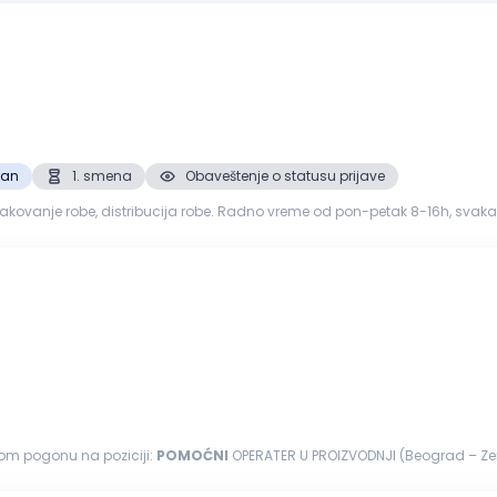
zan
1. smena
Obaveštenje o statusu prijave
anje robe, distribucija robe. Radno vreme od pon-petak 8-16h, svaka druga subota r
zovanost...
nom pogonu na poziciji:
POMOĆNI
OPERATER U PROIZVODNJI (Beograd – Zemun) 
o su postavljanje...