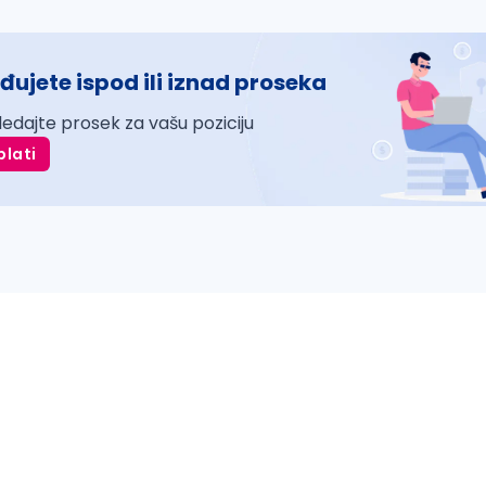
đujete ispod ili iznad proseka
ledajte prosek za vašu poziciju
plati