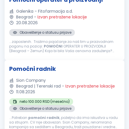
Galenika - Fitofarmacija a.d.
Beograd
-
Izvan pretražene lokacije
20.08.2026
Obaveštenje o statusu prijave
...zaposlenih. Tražimo pojačanje za naš tim u proizvodnom
pogonu na poziciji:
POMOĆNI
OPERATER U PROIZVODNJI
(Beograd – Zemun) Koja bi bila Vaša osnovna zaduženja?
Obavljanje aktivnosti u procesu pakovanja gotovih proizvoda,
kao što su postavljanje...
Pomoćni radnik
Sion Company
Beograd | Terenski rad
-
Izvan pretražene lokacije
11.08.2026
neto 100.000 RSD (mesečno)
Obaveštenje o statusu prijave
...Potreban
pomoćni
radnik
, poželjno da ima iskustva u radu
sa strujom. CV nije obavezan. Sion Company, renomirana
kompanija sa sedištem u Beogradu, traži pouzdane i vredne