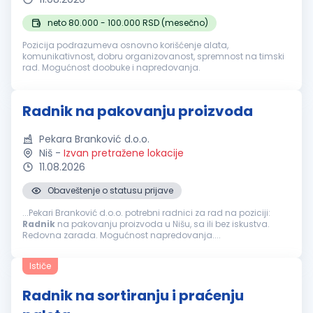
neto 80.000 - 100.000 RSD (mesečno)
Pozicija podrazumeva osnovno korišćenje alata,
komunikativnost, dobru organizovanost, spremnost na timski
rad. Mogućnost doobuke i napredovanja.
Radnik na pakovanju proizvoda
Pekara Branković d.o.o.
Niš
-
Izvan pretražene lokacije
11.08.2026
Obaveštenje o statusu prijave
...Pekari Branković d.o.o. potrebni radnici za rad na poziciji:
Radnik
na pakovanju proizvoda u Nišu, sa ili bez iskustva.
Redovna zarada. Mogućnost napredovanja....
Ističe
Radnik na sortiranju i praćenju