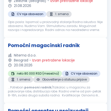
Železnik (Beograd)
-
Izvan pretražene lokacije
21.08.2026
CV nije obavezan
1. smena
Opis posla: Ispomoć u proizvodnji stolarije Radno iskustvo: Nije
obavezno. Nudimo Vam: Stimulativnu zaradu. Mogućnost
razvoja i napredovanja. Radni odnos na neodređeno vreme.
Pomoćni magacinski radnik
Nitema d.o.o.
Beograd
-
Izvan pretražene lokacije
20.08.2026
neto 80.000 RSD (mesečno)
CV nije obavezan
1. smena
Obaveštenje o statusu prijave
...Potreban
pomocni
radnik
/fizikalac u magacinu za
pakovanje robe, distribucija robe. Radno vreme od pon-petak
8-16h, svaka druga subota radna. Kvalifikacije: Osnovno ili
srednje obrazovanje Spremnost na fizički rad i timski rad
Organizovanost...
Pomoćni operater u proizvodnji