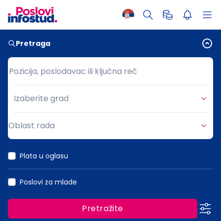
Pretraga
Pozicija, poslodavac ili ključna reč
Pozicija, poslodavac ili ključna reč
Izaberite grad
Grad
Oblast rada
Oblast rada
Plata u oglasu
Poslovi za mlade
Pretražite