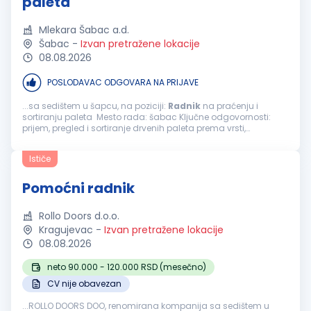
paleta
Mlekara Šabac a.d.
Šabac
-
Izvan pretražene lokacije
08.08.2026
POSLODAVAC ODGOVARA NA PRIJAVE
...sa sedištem u šapcu, na poziciji:
Radnik
na praćenju i
sortiranju paleta Mesto rada: šabac Ključne odgovornosti:
prijem, pregled i sortiranje drvenih paleta prema vrsti,
dimenzijama i stanju ispravnosti; razvrstavanje paleta na
ispravne, oštećene...
Ističe
Pomoćni radnik
Rollo Doors d.o.o.
Kragujevac
-
Izvan pretražene lokacije
08.08.2026
neto 90.000 - 120.000 RSD (mesečno)
CV nije obavezan
...ROLLO DOORS DOO, renomirana kompanija sa sedištem u