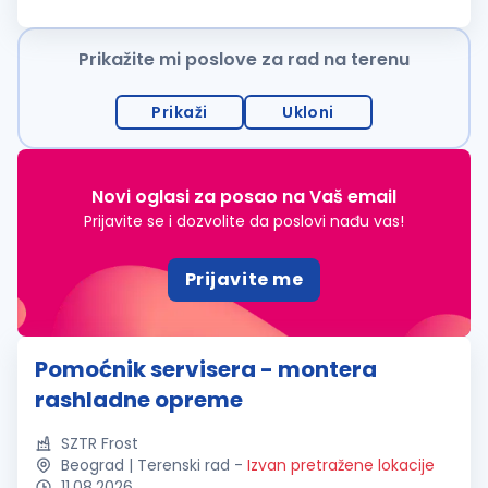
osobe za poziciju
POMOĆNI
RADNIK
. Ukoliko želite da
postanete deo dinamičnog...
Prikažite mi poslove za rad na terenu
Prikaži
Ukloni
Novi oglasi za posao na Vaš email
Prijavite se i dozvolite da poslovi nađu vas!
Prijavite me
Pomoćnik servisera - montera
rashladne opreme
SZTR Frost
Beograd | Terenski rad
-
Izvan pretražene lokacije
11.08.2026