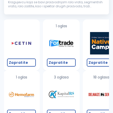
Kragujevcu koja se bavi proizvodnjom rolo vrata, segmentnih
vrata, rolo zaštite, kao i spektar drugih proizvoda, traži
kvalifikovane i motivisane osobe za rad na poziciji
Pomoćni
radnik
. ...
1 oglas
Zapratite
Zapratite
Zapratite
1 oglas
3 oglasa
18 oglasa