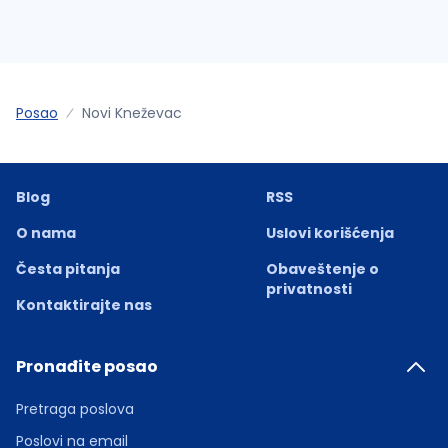
Posao
Novi Kneževac
Blog
RSS
O nama
Uslovi korišćenja
Česta pitanja
Obaveštenje o
privatnosti
Kontaktirajte nas
Pronađite posao
Pretraga poslova
Poslovi na email