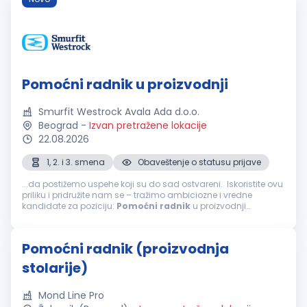
Pomoćni radnik u proizvodnji
Smurfit Westrock Avala Ada d.o.o.
Beograd
-
Izvan pretražene lokacije
22.08.2026
1, 2. i 3. smena
Obaveštenje o statusu prijave
...da postižemo uspehe koji su do sad ostvareni. Iskoristite ovu
priliku i pridružite nam se – tražimo ambiciozne i vredne
kandidate za poziciju:
Pomoćni
radnik
u proizvodnji
Osnovna zaduženja: Radi na izlaznom delu mašine; Obavlja
sečenje...
Pomoćni radnik (proizvodnja
stolarije)
Mond Line Pro