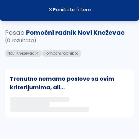
Poništite filtere
Posao
Pomoćni radnik Novi Kneževac
(0 rezultata)
Novi Kneževac
Pomoćni radnik
Trenutno nemamo poslove sa ovim
kriterijumima, ali...
Ako sačuvate ovu pretragu, obavestićemo vas putem 
uvajte pretragu