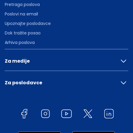
Pretraga poslova
Poslovi na email
Upoznajte poslodavce
Dok tražite posao
Arhiva poslova
Za medije
Za poslodavce