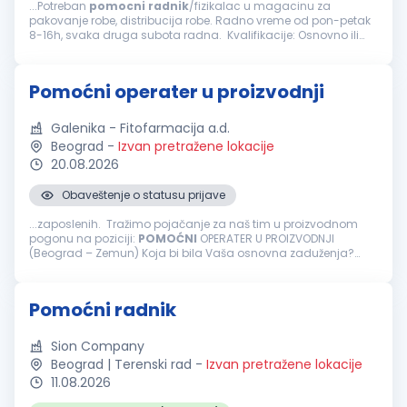
...Potreban
pomocni
radnik
/fizikalac u magacinu za
pakovanje robe, distribucija robe. Radno vreme od pon-petak
8-16h, svaka druga subota radna. Kvalifikacije: Osnovno ili
srednje obrazovanje Spremnost na fizički rad i timski rad
Organizovanost...
Pomoćni operater u proizvodnji
Galenika - Fitofarmacija a.d.
Beograd
-
Izvan pretražene lokacije
20.08.2026
Obaveštenje o statusu prijave
...zaposlenih. Tražimo pojačanje za naš tim u proizvodnom
pogonu na poziciji:
POMOĆNI
OPERATER U PROIZVODNJI
(Beograd – Zemun) Koja bi bila Vaša osnovna zaduženja?
Obavljanje aktivnosti u procesu pakovanja gotovih proizvoda,
kao što su postavljanje...
Pomoćni radnik
Sion Company
Beograd | Terenski rad
-
Izvan pretražene lokacije
11.08.2026