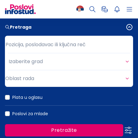
Pretraga
Pozicija, poslodavac ili ključna reč
Pozicija, poslodavac ili ključna reč
Izaberite grad
Grad
Oblast rada
Oblast rada
Plata u oglasu
Poslovi za mlade
Pretražite