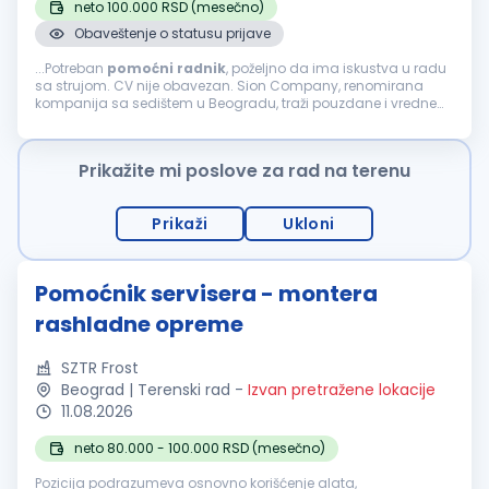
neto 100.000 RSD (mesečno)
Obaveštenje o statusu prijave
...Potreban
pomoćni
radnik
, poželjno da ima iskustva u radu
sa strujom. CV nije obavezan. Sion Company, renomirana
kompanija sa sedištem u Beogradu, traži pouzdane i vredne
osobe za poziciju
POMOĆNI
RADNIK
. Ukoliko želite da
postanete deo dinamičnog...
Prikažite mi poslove za rad na terenu
Prikaži
Ukloni
Pomoćnik servisera - montera
rashladne opreme
SZTR Frost
Beograd | Terenski rad
-
Izvan pretražene lokacije
11.08.2026
neto 80.000 - 100.000 RSD (mesečno)
Pozicija podrazumeva osnovno korišćenje alata,