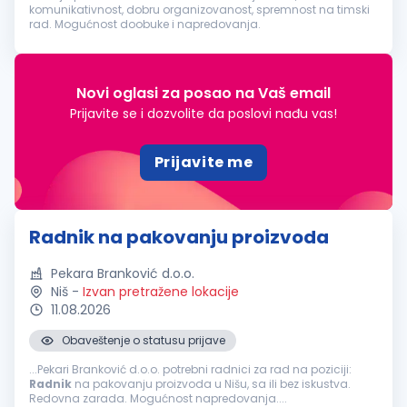
komunikativnost, dobru organizovanost, spremnost na timski
rad. Mogućnost doobuke i napredovanja.
Novi oglasi za posao na Vaš email
Prijavite se i dozvolite da poslovi nađu vas!
Prijavite me
Radnik na pakovanju proizvoda
Pekara Branković d.o.o.
Niš
-
Izvan pretražene lokacije
11.08.2026
Obaveštenje o statusu prijave
...Pekari Branković d.o.o. potrebni radnici za rad na poziciji:
Radnik
na pakovanju proizvoda u Nišu, sa ili bez iskustva.
Redovna zarada. Mogućnost napredovanja....