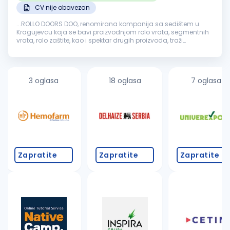
CV nije obavezan
...ROLLO DOORS DOO, renomirana kompanija sa sedištem u
Kragujevcu koja se bavi proizvodnjom rolo vrata, segmentnih
vrata, rolo zaštite, kao i spektar drugih proizvoda, traži
kvalifikovane i motivisane osobe za rad na poziciji
Pomoćni
radnik
. ...
3 oglasa
18 oglasa
7 oglasa
Zapratite
Zapratite
Zapratite