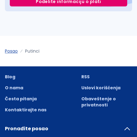
Podelite informaciju o plati
Posao
Putinci
Blog
RSS
O nama
Uslovi korišćenja
Česta pitanja
Obaveštenje o
privatnosti
Kontaktirajte nas
Pronađite posao