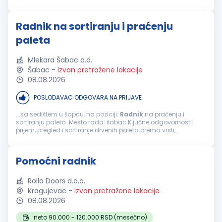
Radnik na sortiranju i praćenju
paleta
Mlekara Šabac a.d.
Šabac
-
Izvan pretražene lokacije
08.08.2026
POSLODAVAC ODGOVARA NA PRIJAVE
...sa sedištem u šapcu, na poziciji:
Radnik
na praćenju i
sortiranju paleta Mesto rada: šabac Ključne odgovornosti:
prijem, pregled i sortiranje drvenih paleta prema vrsti,
dimenzijama i stanju ispravnosti; razvrstavanje paleta na
ispravne, oštećene...
Pomoćni radnik
Rollo Doors d.o.o.
Kragujevac
-
Izvan pretražene lokacije
08.08.2026
neto 90.000 - 120.000 RSD (mesečno)