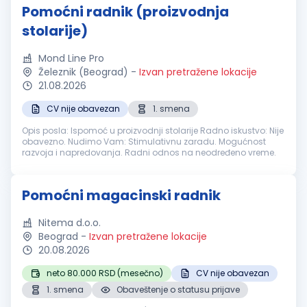
Pomoćni radnik (proizvodnja
stolarije)
Mond Line Pro
Železnik (Beograd)
-
Izvan pretražene lokacije
21.08.2026
CV nije obavezan
1. smena
Opis posla: Ispomoć u proizvodnji stolarije Radno iskustvo: Nije
obavezno. Nudimo Vam: Stimulativnu zaradu. Mogućnost
razvoja i napredovanja. Radni odnos na neodređeno vreme.
Pomoćni magacinski radnik
Nitema d.o.o.
Beograd
-
Izvan pretražene lokacije
20.08.2026
neto 80.000 RSD (mesečno)
CV nije obavezan
1. smena
Obaveštenje o statusu prijave