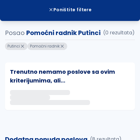
Poništite filtere
Posao
Pomoćni radnik Putinci
(0 rezultata)
Putinci
Pomoćni radnik
Trenutno nemamo poslove sa ovim
kriterijumima, ali...
Ako sačuvate ovu pretragu, obavestićemo vas putem 
uvajte pretragu
Dodatna ponuda poslova
(8 rezultata)