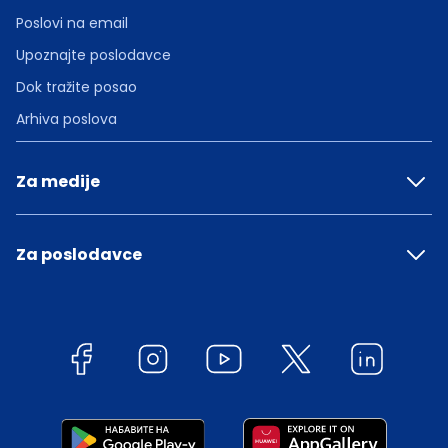
Poslovi na email
Upoznajte poslodavce
Dok tražite posao
Arhiva poslova
Za medije
Za poslodavce