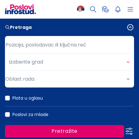
Pretraga
Pozicija, poslodavac ili ključna reč
Pozicija, poslodavac ili ključna reč
Izaberite grad
Grad
Oblast rada
Oblast rada
Plata u oglasu
Poslovi za mlade
Pretražite