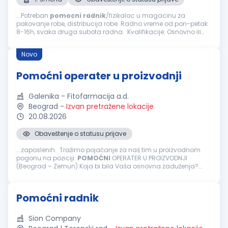
...Potreban
pomocni
radnik
/fizikalac u magacinu za
pakovanje robe, distribucija robe. Radno vreme od pon-petak
8-16h, svaka druga subota radna. Kvalifikacije: Osnovno ili
srednje obrazovanje Spremnost na fizički rad i timski rad
Organizovanost...
Novo
Pomoćni operater u proizvodnji
Galenika - Fitofarmacija a.d.
Beograd
-
Izvan pretražene lokacije
20.08.2026
Obaveštenje o statusu prijave
...zaposlenih. Tražimo pojačanje za naš tim u proizvodnom
pogonu na poziciji:
POMOĆNI
OPERATER U PROIZVODNJI
(Beograd – Zemun) Koja bi bila Vaša osnovna zaduženja?
Obavljanje aktivnosti u procesu pakovanja gotovih proizvoda,
kao što su postavljanje...
Pomoćni radnik
Sion Company