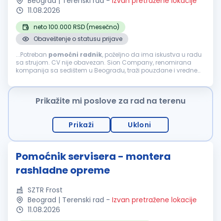
Beograd | Terenski rad
-
Izvan pretražene lokacije
11.08.2026
neto 100.000 RSD (mesečno)
Obaveštenje o statusu prijave
...Potreban
pomoćni
radnik
, poželjno da ima iskustva u radu
sa strujom. CV nije obavezan. Sion Company, renomirana
kompanija sa sedištem u Beogradu, traži pouzdane i vredne
osobe za poziciju
POMOĆNI
RADNIK
. Ukoliko želite da
postanete deo dinamičnog...
Prikažite mi poslove za rad na terenu
Prikaži
Ukloni
Pomoćnik servisera - montera
rashladne opreme
SZTR Frost
Beograd | Terenski rad
-
Izvan pretražene lokacije
11.08.2026