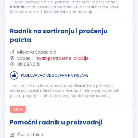
...Pekari Branković d.o.o. potrebni radnici za rad na poziciji:
Radnik
na pakovanju proizvoda u Nišu, sa ili bez iskustva.
Redovna zarada. Mogućnost napredovanja....
Radnik na sortiranju i praćenju
paleta
Mlekara Šabac a.d.
Šabac
-
Izvan pretražene lokacije
08.08.2026
POSLODAVAC ODGOVARA NA PRIJAVE
...sa sedištem u šapcu, na poziciji:
Radnik
na praćenju i
sortiranju paleta Mesto rada: šabac Ključne odgovornosti:
prijem, pregled i sortiranje drvenih paleta prema vrsti,
dimenzijama i stanju ispravnosti; razvrstavanje paleta na
ispravne, oštećene...
Ističe
Pomoćni radnik u proizvodnji
Ćosić staklo