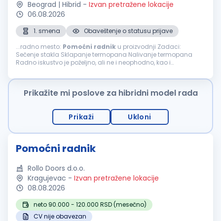
Beograd | Hibrid
-
Izvan pretražene lokacije
06.08.2026
1. smena
Obaveštenje o statusu prijave
...radno mesto:
Pomoćni
radnik
u proizvodnji Zadaci:
Sečenje stakla Sklapanje termopana Nalivanje termopana
Radno iskustvo je poželjno, ali ne i neophodno, kao i
eventualno poznavanje rada na CNC mašinama. Plata po
dogovoru. Obezbeđen topli obrok. Prijava...
Prikažite mi poslove za hibridni model rada
Prikaži
Ukloni
Pomoćni radnik
Rollo Doors d.o.o.
Kragujevac
-
Izvan pretražene lokacije
08.08.2026
neto 90.000 - 120.000 RSD (mesečno)
CV nije obavezan