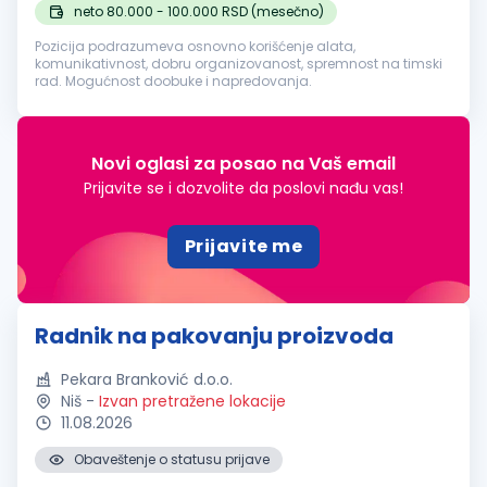
neto 80.000 - 100.000 RSD (mesečno)
Pozicija podrazumeva osnovno korišćenje alata,
komunikativnost, dobru organizovanost, spremnost na timski
rad. Mogućnost doobuke i napredovanja.
Novi oglasi za posao na Vaš email
Prijavite se i dozvolite da poslovi nađu vas!
Prijavite me
Radnik na pakovanju proizvoda
Pekara Branković d.o.o.
Niš
-
Izvan pretražene lokacije
11.08.2026
Obaveštenje o statusu prijave