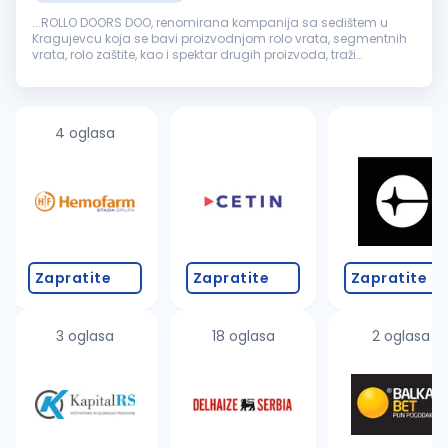
...ROLLO DOORS DOO, renomirana kompanija sa sedištem u
Kragujevcu koja se bavi proizvodnjom rolo vrata, segmentnih
vrata, rolo zaštite, kao i spektar drugih proizvoda, traži
kvalifikovane i motivisane osobe za rad na poziciji
Pomoćni
radnik
. ...
4 oglasa
Zapratite
Zapratite
Zapratite
3 oglasa
18 oglasa
2 oglasa