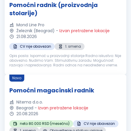
Pomoćni radnik (proizvodnja
stolarije)
Mond Line Pro
Železnik (Beograd)
-
Izvan pretražene lokacije
21.08.2026
CV nije obavezan
1. smena
Opis posla: Ispomoć u proizvodnji stolarije Radno iskustvo: Nije
obavezno. Nudimo Vam: Stimulativnu zaradu. Mogućnost
razvoja i napredovanja. Radni odnos na neodređeno vreme.
Novo
Pomoćni magacinski radnik
Nitema d.o.o.
Beograd
-
Izvan pretražene lokacije
20.08.2026
neto 80.000 RSD (mesečno)
CV nije obavezan
1. smena
Obaveštenje o statusu prijave