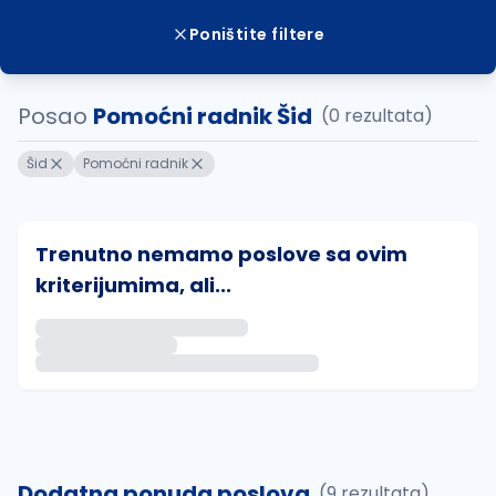
Poništite filtere
Posao
Pomoćni radnik Šid
(0 rezultata)
Šid
Pomoćni radnik
Trenutno nemamo poslove sa ovim
kriterijumima, ali...
Ako sačuvate ovu pretragu, obavestićemo vas putem 
uvajte pretragu
Dodatna ponuda poslova
(9 rezultata)