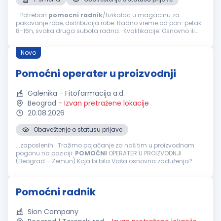
...Potreban
pomocni
radnik
/fizikalac u magacinu za
pakovanje robe, distribucija robe. Radno vreme od pon-petak
8-16h, svaka druga subota radna. Kvalifikacije: Osnovno ili
srednje obrazovanje Spremnost na fizički rad i timski rad
Organizovanost...
Novo
Pomoćni operater u proizvodnji
Galenika - Fitofarmacija a.d.
Beograd
-
Izvan pretražene lokacije
20.08.2026
Obaveštenje o statusu prijave
...zaposlenih. Tražimo pojačanje za naš tim u proizvodnom
pogonu na poziciji:
POMOĆNI
OPERATER U PROIZVODNJI
(Beograd – Zemun) Koja bi bila Vaša osnovna zaduženja?
Obavljanje aktivnosti u procesu pakovanja gotovih proizvoda,
kao što su postavljanje...
Pomoćni radnik
Sion Company