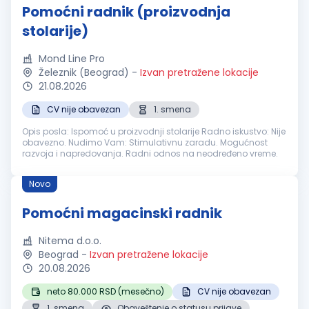
Pomoćni radnik (proizvodnja
stolarije)
Mond Line Pro
Železnik (Beograd)
-
Izvan pretražene lokacije
21.08.2026
CV nije obavezan
1. smena
Opis posla: Ispomoć u proizvodnji stolarije Radno iskustvo: Nije
obavezno. Nudimo Vam: Stimulativnu zaradu. Mogućnost
razvoja i napredovanja. Radni odnos na neodređeno vreme.
Novo
Pomoćni magacinski radnik
Nitema d.o.o.
Beograd
-
Izvan pretražene lokacije
20.08.2026
neto 80.000 RSD (mesečno)
CV nije obavezan
1. smena
Obaveštenje o statusu prijave