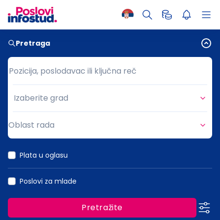
Pretraga
Pozicija, poslodavac ili ključna reč
Pozicija, poslodavac ili ključna reč
Izaberite grad
Grad
Oblast rada
Oblast rada
Plata u oglasu
Poslovi za mlade
Pretražite