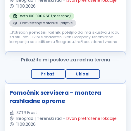
Beograd | Terenski rad
-
Izvan pretražene lokacije
11.08.2026
neto 100.000 RSD (mesečno)
Obaveštenje o statusu prijave
...Potreban
pomoćni
radnik
, poželjno da ima iskustva u radu
sa strujom. CV nije obavezan. Sion Company, renomirana
kompanija sa sedištem u Beogradu, traži pouzdane i vredne
osobe za poziciju
POMOĆNI
RADNIK
. Ukoliko želite da
postanete deo dinamičnog...
Prikažite mi poslove za rad na terenu
Prikaži
Ukloni
Pomoćnik servisera - montera
rashladne opreme
SZTR Frost
Beograd | Terenski rad
-
Izvan pretražene lokacije
11.08.2026