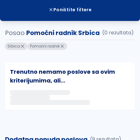
Poništite filtere
Posao
Pomoćni radnik Srbica
(0 rezultata)
Srbica
Pomoćni radnik
Trenutno nemamo poslove sa ovim
kriterijumima, ali...
Ako sačuvate ovu pretragu, obavestićemo vas putem 
uvajte pretragu
Dodatna ponuda poslova
(9 rezultata)