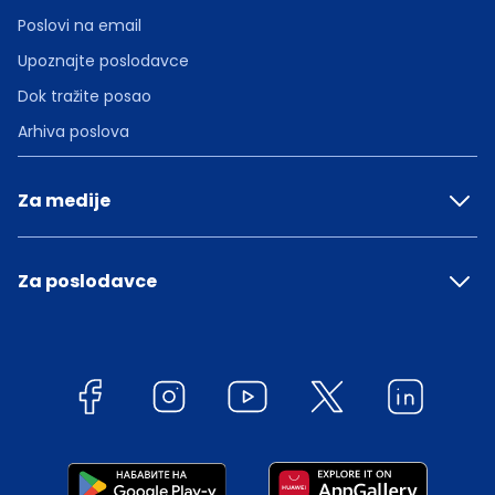
Poslovi na email
Upoznajte poslodavce
Dok tražite posao
Arhiva poslova
Za medije
Za poslodavce