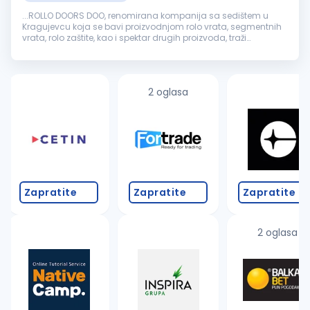
...ROLLO DOORS DOO, renomirana kompanija sa sedištem u
Kragujevcu koja se bavi proizvodnjom rolo vrata, segmentnih
vrata, rolo zaštite, kao i spektar drugih proizvoda, traži
kvalifikovane i motivisane osobe za rad na poziciji
Pomoćni
radnik
. ...
2 oglasa
Zapratite
Zapratite
Zapratite
2 oglasa