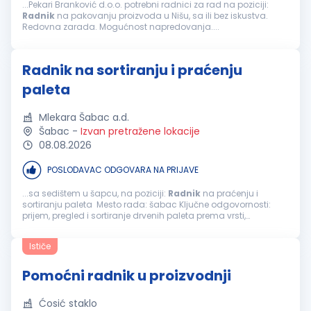
...Pekari Branković d.o.o. potrebni radnici za rad na poziciji:
Radnik
na pakovanju proizvoda u Nišu, sa ili bez iskustva.
Redovna zarada. Mogućnost napredovanja....
Radnik na sortiranju i praćenju
paleta
Mlekara Šabac a.d.
Šabac
-
Izvan pretražene lokacije
08.08.2026
POSLODAVAC ODGOVARA NA PRIJAVE
...sa sedištem u šapcu, na poziciji:
Radnik
na praćenju i
sortiranju paleta Mesto rada: šabac Ključne odgovornosti:
prijem, pregled i sortiranje drvenih paleta prema vrsti,
dimenzijama i stanju ispravnosti; razvrstavanje paleta na
ispravne, oštećene...
Ističe
Pomoćni radnik u proizvodnji
Ćosić staklo