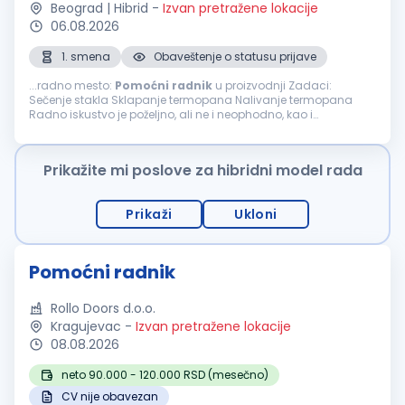
Beograd | Hibrid
-
Izvan pretražene lokacije
06.08.2026
1. smena
Obaveštenje o statusu prijave
...radno mesto:
Pomoćni
radnik
u proizvodnji Zadaci:
Sečenje stakla Sklapanje termopana Nalivanje termopana
Radno iskustvo je poželjno, ali ne i neophodno, kao i
eventualno poznavanje rada na CNC mašinama. Plata po
dogovoru. Obezbeđen topli obrok. Prijava...
Prikažite mi poslove za hibridni model rada
Prikaži
Ukloni
Pomoćni radnik
Rollo Doors d.o.o.
Kragujevac
-
Izvan pretražene lokacije
08.08.2026
neto 90.000 - 120.000 RSD (mesečno)
CV nije obavezan