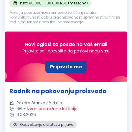
neto 80.000 - 100.000 RSD (mesečno)
Pozicija podrazumeva osnovno korišćenje alata,
komunikativnost, dobru organizovanost, spremnost na timski
rad. Mogućnost doobuke i napredovanja.
Novi oglasi za posao na Vaš email
Prijavite se i dozvolite da poslovi nađu vas!
Prijavite me
Radnik na pakovanju proizvoda
Pekara Branković d.o.o.
Niš
-
Izvan pretražene lokacije
11.08.2026
Obaveštenje o statusu prijave