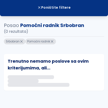
Poništite filtere
Posao
Pomoćni radnik Srbobran
(0 rezultata)
Srbobran
Pomoćni radnik
Trenutno nemamo poslove sa ovim
kriterijumima, ali...
Ako sačuvate ovu pretragu, obavestićemo vas putem 
uvajte pretragu