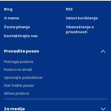
Blog
RSS
O nama
Uslovi korišćenja
Česta pitanja
Obaveštenje o
privatnosti
Kontaktirajte nas
Pronađite posao
Pretraga poslova
Poslovi na email
Upoznajte poslodavce
Dok tražite posao
Arhiva poslova
Za medije