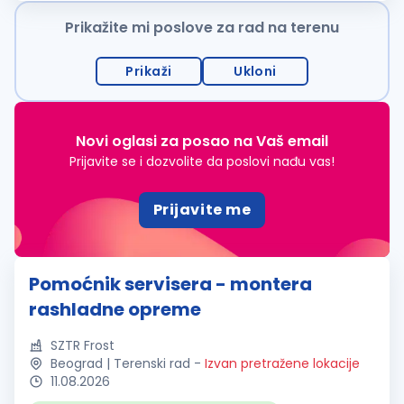
postanete deo dinamičnog...
Prikažite mi poslove za rad na terenu
Prikaži
Ukloni
Novi oglasi za posao na Vaš email
Prijavite se i dozvolite da poslovi nađu vas!
Prijavite me
Pomoćnik servisera - montera
rashladne opreme
SZTR Frost
Beograd | Terenski rad
-
Izvan pretražene lokacije
11.08.2026