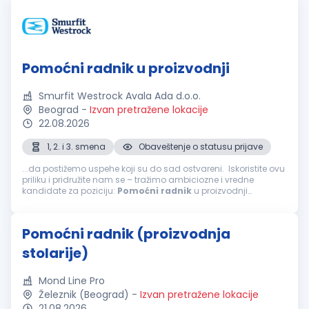
Pomoćni radnik u proizvodnji
Smurfit Westrock Avala Ada d.o.o.
Beograd
-
Izvan pretražene lokacije
22.08.2026
1, 2. i 3. smena
Obaveštenje o statusu prijave
...da postižemo uspehe koji su do sad ostvareni. Iskoristite ovu
priliku i pridružite nam se – tražimo ambiciozne i vredne
kandidate za poziciju:
Pomoćni
radnik
u proizvodnji
Osnovna zaduženja: Radi na izlaznom delu mašine; Obavlja
sečenje...
Pomoćni radnik (proizvodnja
stolarije)
Mond Line Pro
Železnik (Beograd)
-
Izvan pretražene lokacije
21.08.2026