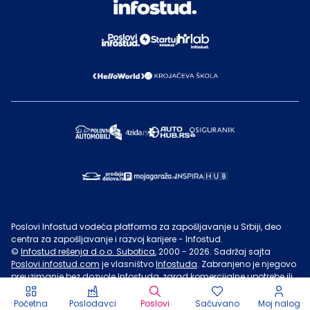
Poslovi Infostud vodeća platforma za zapošljavanje u Srbiji, deo
centra za zapošljavanje i razvoj karijere - Infostud.
©
Infostud rešenja d.o.o. Subotica
, 2000 -
2026
. Sadržaj sajta
Poslovi.infostud.com
je vlasništvo
Infostuda
. Zabranjeno je njegovo
preuzimanje bez dozvole
Infostuda
, zarad komercijalne upotrebe ili
u druge svrhe, osim za lične potrebe posetilaca sajta.
Uslovi
korišćenja.
Početna
Poslodavci
Poslovi
Sačuvano
Moj nalog