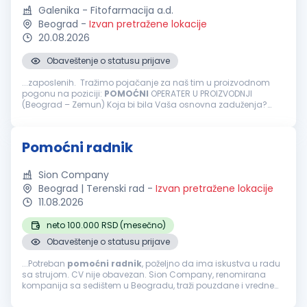
Galenika - Fitofarmacija a.d.
Beograd
-
Izvan pretražene lokacije
20.08.2026
Obaveštenje o statusu prijave
...zaposlenih. Tražimo pojačanje za naš tim u proizvodnom
pogonu na poziciji:
POMOĆNI
OPERATER U PROIZVODNJI
(Beograd – Zemun) Koja bi bila Vaša osnovna zaduženja?
Obavljanje aktivnosti u procesu pakovanja gotovih proizvoda,
kao što su postavljanje...
Pomoćni radnik
Sion Company
Beograd | Terenski rad
-
Izvan pretražene lokacije
11.08.2026
neto 100.000 RSD (mesečno)
Obaveštenje o statusu prijave
...Potreban
pomoćni
radnik
, poželjno da ima iskustva u radu
sa strujom. CV nije obavezan. Sion Company, renomirana
kompanija sa sedištem u Beogradu, traži pouzdane i vredne
osobe za poziciju
POMOĆNI
RADNIK
. Ukoliko želite da