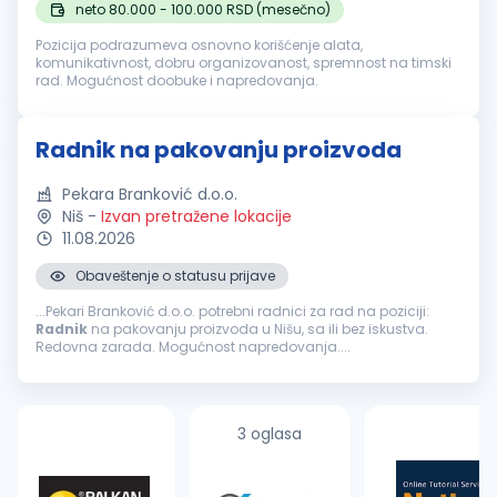
neto 80.000 - 100.000 RSD (mesečno)
Pozicija podrazumeva osnovno korišćenje alata,
komunikativnost, dobru organizovanost, spremnost na timski
rad. Mogućnost doobuke i napredovanja.
Radnik na pakovanju proizvoda
Pekara Branković d.o.o.
Niš
-
Izvan pretražene lokacije
11.08.2026
Obaveštenje o statusu prijave
...Pekari Branković d.o.o. potrebni radnici za rad na poziciji:
Radnik
na pakovanju proizvoda u Nišu, sa ili bez iskustva.
Redovna zarada. Mogućnost napredovanja....
3 oglasa