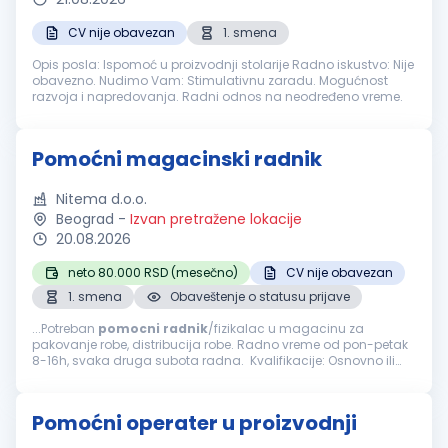
CV nije obavezan
1. smena
Opis posla: Ispomoć u proizvodnji stolarije Radno iskustvo: Nije
obavezno. Nudimo Vam: Stimulativnu zaradu. Mogućnost
razvoja i napredovanja. Radni odnos na neodređeno vreme.
Pomoćni magacinski radnik
Nitema d.o.o.
Beograd
-
Izvan pretražene lokacije
20.08.2026
neto 80.000 RSD (mesečno)
CV nije obavezan
1. smena
Obaveštenje o statusu prijave
...Potreban
pomocni
radnik
/fizikalac u magacinu za
pakovanje robe, distribucija robe. Radno vreme od pon-petak
8-16h, svaka druga subota radna. Kvalifikacije: Osnovno ili
srednje obrazovanje Spremnost na fizički rad i timski rad
Organizovanost...
Pomoćni operater u proizvodnji