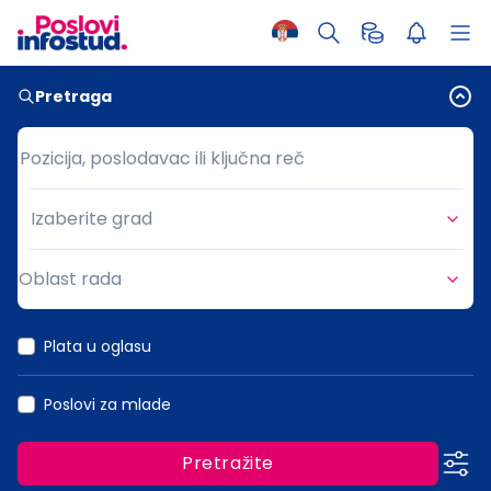
Pretraga
Pozicija, poslodavac ili ključna reč
Pozicija, poslodavac ili ključna reč
Izaberite grad
Grad
Oblast rada
Oblast rada
Plata u oglasu
Poslovi za mlade
Pretražite