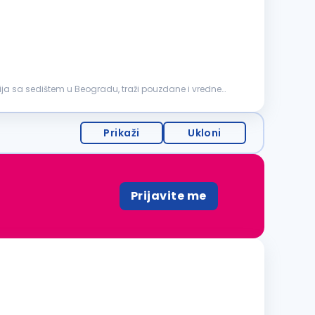
ja sa sedištem u Beogradu, traži pouzdane i vredne
Prikaži
Ukloni
Prijavite me