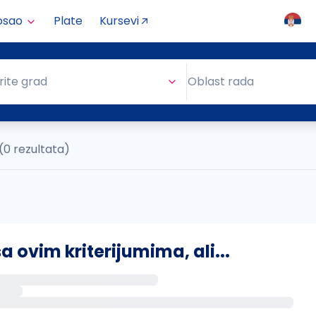
osao
Plate
Kursevi
Oblast rada
rite grad
Oblast rada
(0 rezultata)
ovim kriterijumima, ali...
s putem email-a kada se pojave novi poslovi.