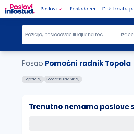
Poslovi
Poslodavci
Dok tražite p
Pozicija, poslodavac ili ključna reč
Izabe
Pozicija, poslodavac ili ključna reč
Grad
Posao
Pomoćni radnik Topola
Topola
Pomoćni radnik
Trenutno nemamo poslove sa 
Ako sačuvate ovu pretragu, obavestićemo va