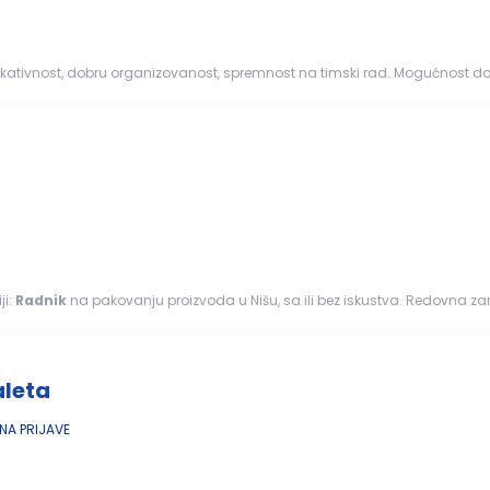
kativnost, dobru organizovanost, spremnost na timski rad. Mogućnost d
ji:
Radnik
na pakovanju proizvoda u Nišu, sa ili bez iskustva. Redovna z
aleta
A PRIJAVE