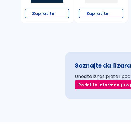
Zapratite
Zapratite
Saznajte da li zara
Unesite iznos plate i pog
Podelite informaciju o 