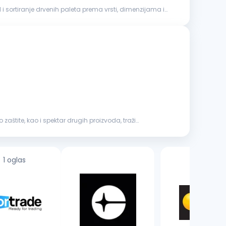
štite, kao i spektar drugih proizvoda, traži
1 oglas