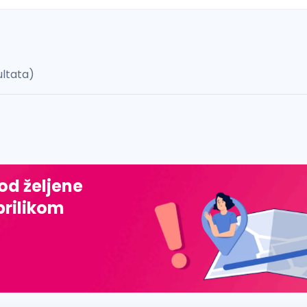
ultata)
 š, đ, ž, dž)
 od željene
prilikom