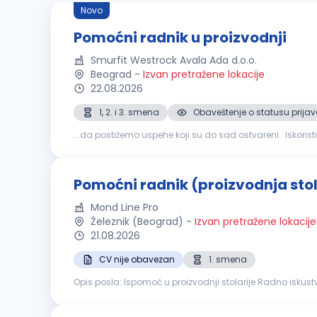
Novo
Pomoćni radnik u proizvodnji
Smurfit Westrock Avala Ada d.o.o.
Beograd
-
Izvan pretražene lokacije
22.08.2026
1, 2. i 3. smena
Obaveštenje o statusu prijav
...da postižemo uspehe koji su do sad ostvareni. Iskorist
radnik
u proizvodnji Osnovna z
Pomoćni radnik (proizvodnja stol
Mond Line Pro
Železnik (Beograd)
-
Izvan pretražene lokacije
21.08.2026
CV nije obavezan
1. smena