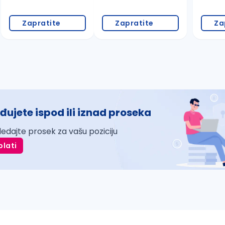
Zapratite
Zapratite
Za
đujete ispod ili iznad proseka
ledajte prosek za vašu poziciju
plati