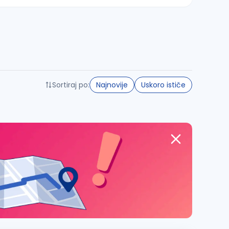
Sortiraj po:
Najnovije
Uskoro ističe