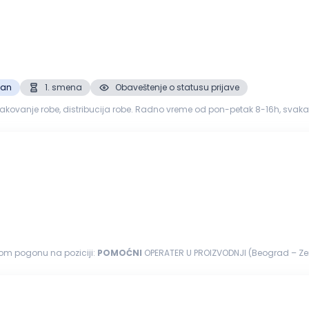
zan
1. smena
Obaveštenje o statusu prijave
anje robe, distribucija robe. Radno vreme od pon-petak 8-16h, svaka druga subota r
zovanost...
nom pogonu na poziciji:
POMOĆNI
OPERATER U PROIZVODNJI (Beograd – Zemun) 
o su postavljanje...