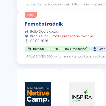
...sa sedištem u šapcu, na poziciji:
Radnik
na praćenju i sortiranju pa
stanju ispravnosti; razvrstavanje paleta na ispravne, ošt
Ističe
Pomoćni radnik
Rollo Doors d.o.o.
Kragujevac
-
Izvan pretražene lokacije
08.08.2026
neto 90.000 - 120.000 RSD (mesečno)
CV n
...ROLLO DOORS DOO, renomirana kompanija sa sedištem u K
kvalifikovane i motivisane osobe za rad na poziciji
Pom