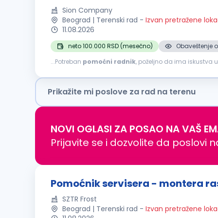
Sion Company
Beograd | Terenski rad
-
Izvan pretražene loka
11.08.2026
neto 100.000 RSD (mesečno)
Obaveštenje o
...Potreban
pomoćni
radnik
, poželjno da ima iskustva
osobe za poziciju
POMOĆNI
RADNIK
. Ukoliko želite da
Prikažite mi poslove za rad na terenu
NOVI OGLASI ZA POSAO NA VAŠ EM
Prijavite se i dozvolite da poslovi 
Pomoćnik servisera - montera r
SZTR Frost
Beograd | Terenski rad
-
Izvan pretražene loka