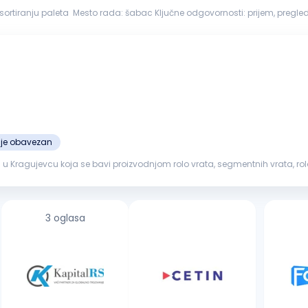
leta Mesto rada: šabac Ključne odgovornosti: prijem, pregled i sortiranje drvenih paleta prema vrsti, dimenzijama i
ećene...
ije obavezan
ragujevcu koja se bavi proizvodnjom rolo vrata, segmentnih vrata, rolo za
oćni
radnik
. ...
3 oglasa