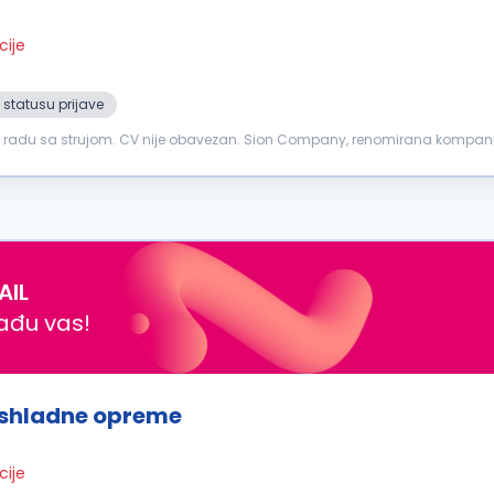
cije
 statusu prijave
 u radu sa strujom. CV nije obavezan. Sion Company, renomirana kompani
 postanete deo dinamičnog...
AIL
nađu vas!
ashladne opreme
cije