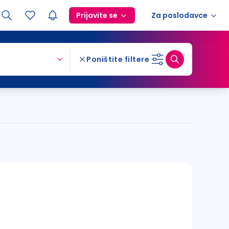
Prijavite se
Za poslodavce
Poništite filtere