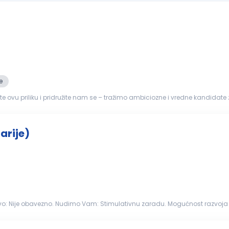
e
ite ovu priliku i pridružite nam se – tražimo ambiciozne i vredne kandidate 
aduženja: Radi na izlaznom delu mašine; Obavlja sečenje...
arije)
Opis posla: Ispomoć u proizvodnji stolarije Radno iskustvo: Nije obavezno. N