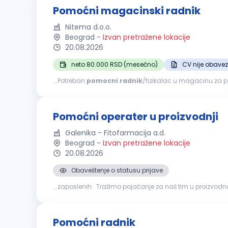
Pomoćni magacinski radnik
Nitema d.o.o.
Beograd
-
Izvan pretražene lokacije
20.08.2026
neto 80.000 RSD (mesečno)
CV nije obave
...Potreban
pomocni
radnik
/fizikalac u magacinu za pakov
obrazovanje Spremnost na fizički rad i timski rad Organi
Pomoćni operater u proizvodnji
Galenika - Fitofarmacija a.d.
Beograd
-
Izvan pretražene lokacije
20.08.2026
Obaveštenje o statusu prijave
...zaposlenih. Tražimo pojačanje za naš tim u proizvod
aktivnosti u procesu pakovanja gotovih proizvoda, kao št
Pomoćni radnik