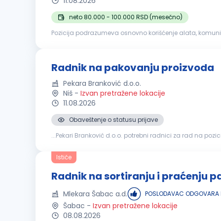
11.08.2026
neto 80.000 - 100.000 RSD (mesečno)
Pozicija podrazumeva osnovno korišćenje alata, komuni
Radnik na pakovanju proizvoda
Pekara Branković d.o.o.
Niš
-
Izvan pretražene lokacije
11.08.2026
Obaveštenje o statusu prijave
...Pekari Branković d.o.o. potrebni radnici za rad na pozici
Ističe
Radnik na sortiranju i praćenju p
Mlekara Šabac a.d.
POSLODAVAC ODGOVARA N
Šabac
-
Izvan pretražene lokacije
08.08.2026