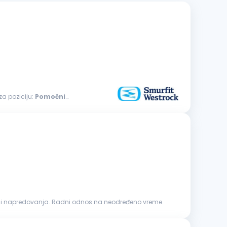
za poziciju:
Pomoćni
udimo Vam: Stimulativnu zaradu. Mogućnost razvoja i napredovanja. Radni odnos na neodređeno vreme.