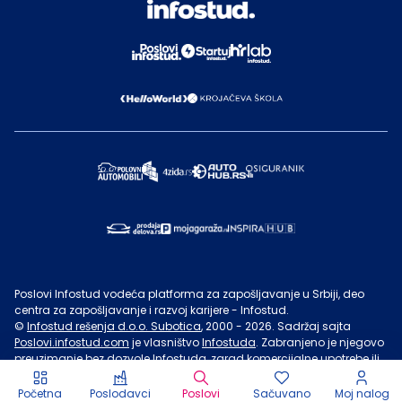
Poslovi Infostud vodeća platforma za zapošljavanje u Srbiji, deo
centra za zapošljavanje i razvoj karijere - Infostud.
©
Infostud rešenja d.o.o. Subotica
, 2000 -
2026
. Sadržaj sajta
Poslovi.infostud.com
je vlasništvo
Infostuda
. Zabranjeno je njegovo
preuzimanje bez dozvole
Infostuda
, zarad komercijalne upotrebe ili
u druge svrhe, osim za lične potrebe posetilaca sajta.
Uslovi
korišćenja.
Početna
Poslodavci
Poslovi
Sačuvano
Moj nalog