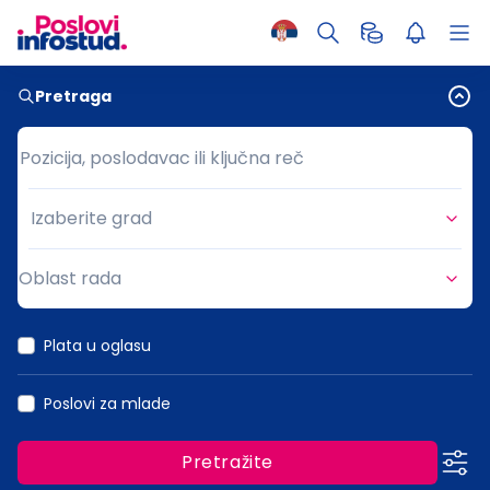
Pretraga
Pozicija, poslodavac ili ključna reč
Pozicija, poslodavac ili ključna reč
Izaberite grad
Grad
Oblast rada
Oblast rada
Plata u oglasu
Poslovi za mlade
Pretražite