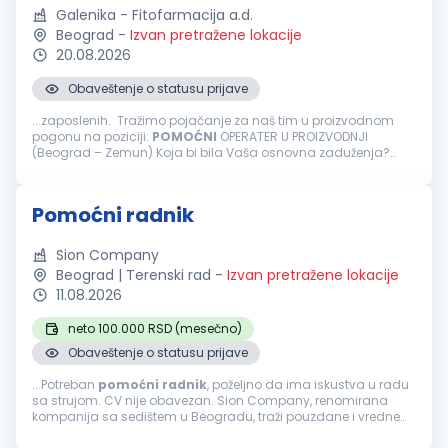
Galenika - Fitofarmacija a.d.
Beograd
-
Izvan pretražene lokacije
20.08.2026
Obaveštenje o statusu prijave
...zaposlenih. Tražimo pojačanje za naš tim u proizvodnom
pogonu na poziciji:
POMOĆNI
OPERATER U PROIZVODNJI
(Beograd – Zemun) Koja bi bila Vaša osnovna zaduženja?
Obavljanje aktivnosti u procesu pakovanja gotovih proizvoda,
kao što su postavljanje...
Pomoćni radnik
Sion Company
Beograd | Terenski rad
-
Izvan pretražene lokacije
11.08.2026
neto 100.000 RSD (mesečno)
Obaveštenje o statusu prijave
...Potreban
pomoćni
radnik
, poželjno da ima iskustva u radu
sa strujom. CV nije obavezan. Sion Company, renomirana
kompanija sa sedištem u Beogradu, traži pouzdane i vredne
osobe za poziciju
POMOĆNI
RADNIK
. Ukoliko želite da