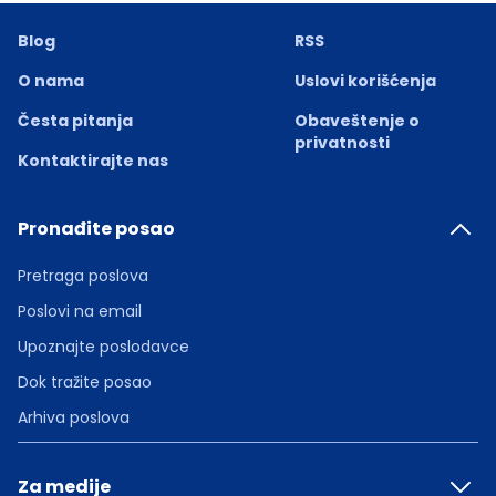
Blog
RSS
O nama
Uslovi korišćenja
Česta pitanja
Obaveštenje o
privatnosti
Kontaktirajte nas
Pronađite posao
Pretraga poslova
Poslovi na email
Upoznajte poslodavce
Dok tražite posao
Arhiva poslova
Za medije