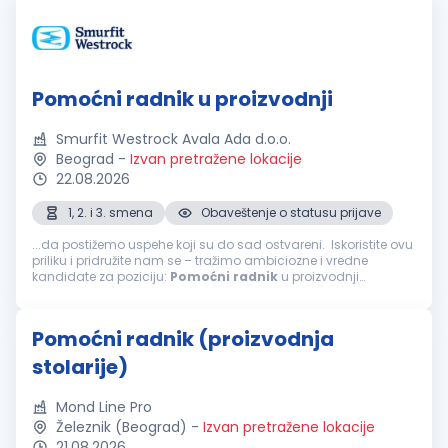
Pomoćni radnik u proizvodnji
Smurfit Westrock Avala Ada d.o.o.
Beograd
-
Izvan pretražene lokacije
22.08.2026
1, 2. i 3. smena
Obaveštenje o statusu prijave
...da postižemo uspehe koji su do sad ostvareni. Iskoristite ovu
priliku i pridružite nam se – tražimo ambiciozne i vredne
kandidate za poziciju:
Pomoćni
radnik
u proizvodnji
Osnovna zaduženja: Radi na izlaznom delu mašine; Obavlja
sečenje...
Pomoćni radnik (proizvodnja
stolarije)
Mond Line Pro
Železnik (Beograd)
-
Izvan pretražene lokacije
21.08.2026