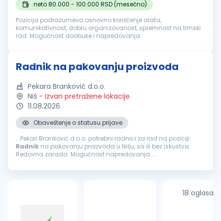
neto 80.000 - 100.000 RSD (mesečno)
Pozicija podrazumeva osnovno korišćenje alata,
komunikativnost, dobru organizovanost, spremnost na timski
rad. Mogućnost doobuke i napredovanja.
Radnik na pakovanju proizvoda
Pekara Branković d.o.o.
Niš
-
Izvan pretražene lokacije
11.08.2026
Obaveštenje o statusu prijave
...Pekari Branković d.o.o. potrebni radnici za rad na poziciji:
Radnik
na pakovanju proizvoda u Nišu, sa ili bez iskustva.
Redovna zarada. Mogućnost napredovanja....
18 oglasa