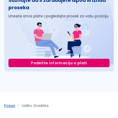
Saznajte da li zarađujete ispod ili iznad
proseka
Unesite iznos plate i pogledajte prosek za vašu poziciju
Podelite informaciju o plati
Posao
Veliko Gradište