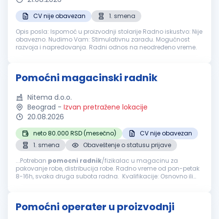
CV nije obavezan
1. smena
Opis posla: Ispomoć u proizvodnji stolarije Radno iskustvo: Nije
obavezno. Nudimo Vam: Stimulativnu zaradu. Mogućnost
razvoja i napredovanja. Radni odnos na neodređeno vreme.
Pomoćni magacinski radnik
Nitema d.o.o.
Beograd
-
Izvan pretražene lokacije
20.08.2026
neto 80.000 RSD (mesečno)
CV nije obavezan
1. smena
Obaveštenje o statusu prijave
...Potreban
pomocni
radnik
/fizikalac u magacinu za
pakovanje robe, distribucija robe. Radno vreme od pon-petak
8-16h, svaka druga subota radna. Kvalifikacije: Osnovno ili
srednje obrazovanje Spremnost na fizički rad i timski rad
Organizovanost...
Pomoćni operater u proizvodnji