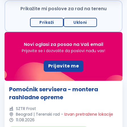
postanete deo dinamičnog...
Prikažite mi poslove za rad na terenu
Prikaži
Ukloni
Novi oglasi za posao na Vaš email
Prijavite se i dozvolite da poslovi nađu vas!
Prijavite me
Pomoćnik servisera - montera
rashladne opreme
SZTR Frost
Beograd | Terenski rad
-
Izvan pretražene lokacije
11.08.2026