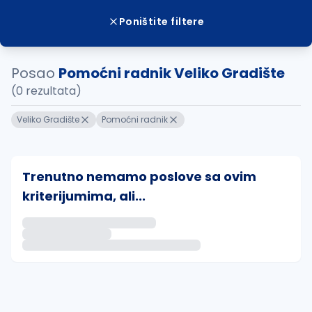
Poništite filtere
Posao
Pomoćni radnik Veliko Gradište
(0 rezultata)
Veliko Gradište
Pomoćni radnik
Trenutno nemamo poslove sa ovim
kriterijumima, ali...
Ako sačuvate ovu pretragu, obavestićemo vas putem 
uvajte pretragu