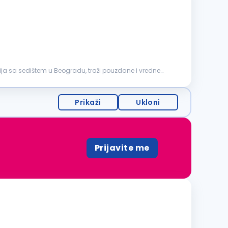
ja sa sedištem u Beogradu, traži pouzdane i vredne
Prikaži
Ukloni
Prijavite me