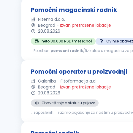
Pomoćni magacinski radnik
Nitema d.o.o.
Beograd
-
Izvan pretražene lokacije
20.08.2026
neto 80.000 RSD (mesečno)
CV nije obave
...Potreban
pomocni
radnik
/fizikalac u magacinu za pakov
obrazovanje Spremnost na fizički rad i timski rad Organi
Pomoćni operater u proizvodnji
Galenika - Fitofarmacija a.d.
Beograd
-
Izvan pretražene lokacije
20.08.2026
Obaveštenje o statusu prijave
...zaposlenih. Tražimo pojačanje za naš tim u proizvod
aktivnosti u procesu pakovanja gotovih proizvoda, kao št