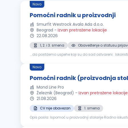
Novo
Pomoćni radnik u proizvodnji
Smurfit Westrock Avala Ada d.o.o.
Beograd
-
Izvan pretražene lokacije
22.08.2026
1, 2. i 3. smena
Obaveštenje o statusu prijav
...da postižemo uspehe koji su do sad ostvareni. Iskorist
radnik
u proizvodnji Osnovna z
Novo
Pomoćni radnik (proizvodnja stol
Mond Line Pro
Železnik (Beograd)
-
Izvan pretražene lokacije
21.08.2026
CV nije obavezan
1. smena