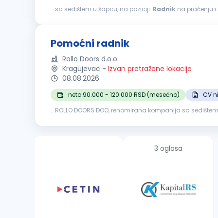
...sa sedištem u šapcu, na poziciji:
Radnik
na praćenju i sortiranju pa
stanju ispravnosti; razvrstavanje paleta na ispravne, ošt
Pomoćni radnik
Rollo Doors d.o.o.
Kragujevac
-
Izvan pretražene lokacije
08.08.2026
neto 90.000 - 120.000 RSD (mesečno)
CV n
...ROLLO DOORS DOO, renomirana kompanija sa sedištem u K
kvalifikovane i motivisane osobe za rad na poziciji
Pom
3 oglasa