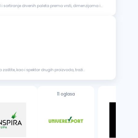
štite, kao i spektar drugih proizvoda, traži
11 oglasa