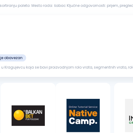
leta Mesto rada: šabac Ključne odgovornosti: prijem, pregled i sortiranje drvenih paleta prema vrsti, dimenzijama i
ećene...
ije obavezan
ragujevcu koja se bavi proizvodnjom rolo vrata, segmentnih vrata, rolo za
oćni
radnik
. ...