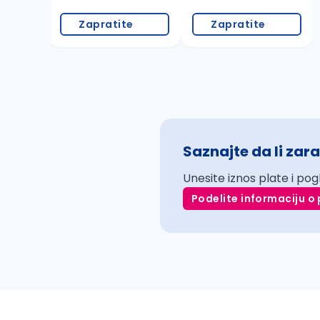
Zapratite
Zapratite
Saznajte da li zara
Unesite iznos plate i pog
Podelite informaciju o 