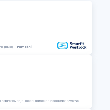
za poziciju:
Pomoćni
udimo Vam: Stimulativnu zaradu. Mogućnost razvoja i napredovanja. Radni odnos na neodređeno vreme.