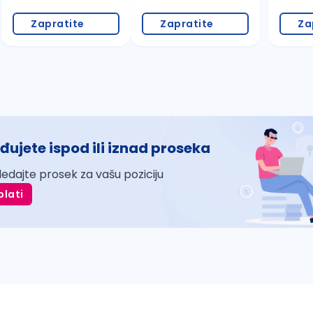
Zapratite
Zapratite
Za
đujete ispod ili iznad proseka
ledajte prosek za vašu poziciju
plati