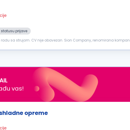
cije
 statusu prijave
 u radu sa strujom. CV nije obavezan. Sion Company, renomirana kompani
 postanete deo dinamičnog...
AIL
nađu vas!
ashladne opreme
cije