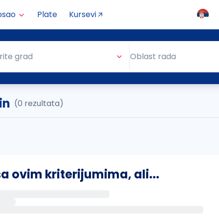
osao
Plate
Kursevi
Oblast rada
rite grad
Oblast rada
in
(0 rezultata)
ovim kriterijumima, ali...
s putem email-a kada se pojave novi poslovi.