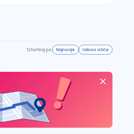
Sortiraj po:
Najnovije
Uskoro ističe