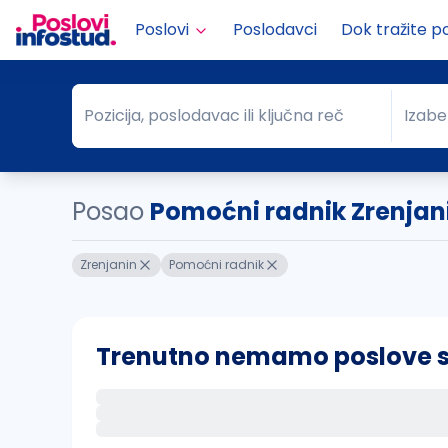
Poslovi
Poslodavci
Dok tražite p
Pozicija, poslodavac ili ključna reč
Izabe
Pozicija, poslodavac ili ključna reč
Grad
Posao
Pomoćni radnik Zrenjan
Zrenjanin
Pomoćni radnik
Trenutno nemamo poslove sa 
Ako sačuvate ovu pretragu, obavestićemo va