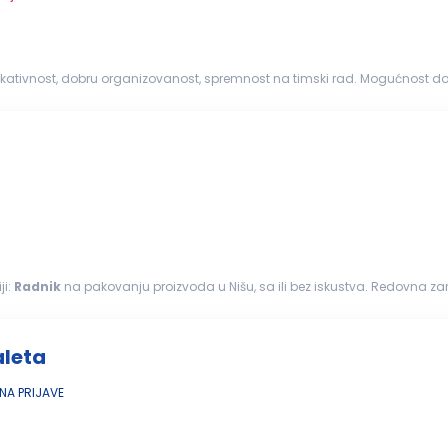
kativnost, dobru organizovanost, spremnost na timski rad. Mogućnost d
ji:
Radnik
na pakovanju proizvoda u Nišu, sa ili bez iskustva. Redovna z
aleta
A PRIJAVE