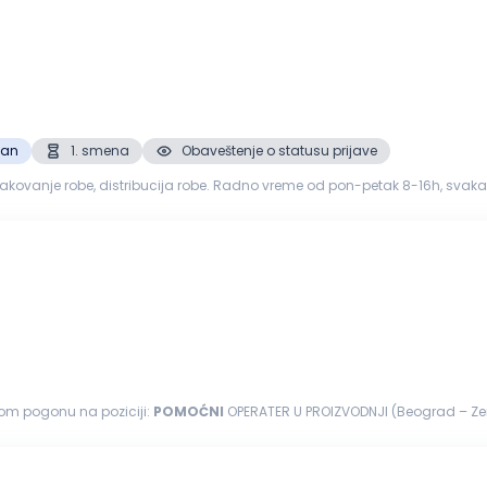
zan
1. smena
Obaveštenje o statusu prijave
anje robe, distribucija robe. Radno vreme od pon-petak 8-16h, svaka druga subota r
zovanost...
nom pogonu na poziciji:
POMOĆNI
OPERATER U PROIZVODNJI (Beograd – Zemun) 
o su postavljanje...