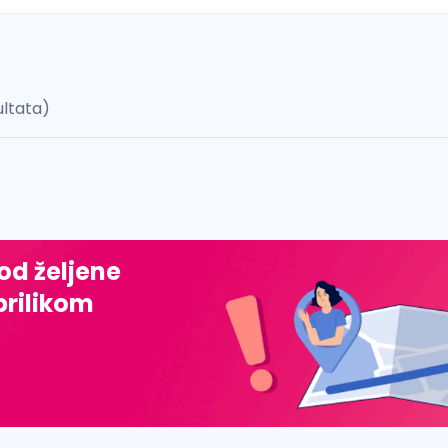
ultata)
 š, đ, ž, dž)
 od željene
prilikom