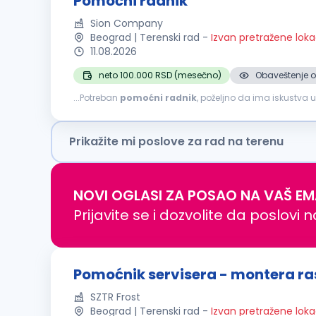
Pomoćni radnik
Sion Company
Beograd | Terenski rad
-
Izvan pretražene loka
11.08.2026
neto 100.000 RSD (mesečno)
Obaveštenje o
...Potreban
pomoćni
radnik
, poželjno da ima iskustva
osobe za poziciju
POMOĆNI
RADNIK
. Ukoliko želite da
Prikažite mi poslove za rad na terenu
NOVI OGLASI ZA POSAO NA VAŠ EM
Prijavite se i dozvolite da poslovi 
Pomoćnik servisera - montera r
SZTR Frost
Beograd | Terenski rad
-
Izvan pretražene loka