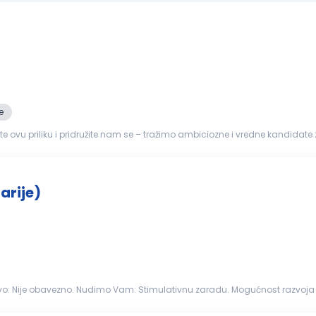
e
ite ovu priliku i pridružite nam se – tražimo ambiciozne i vredne kandidate 
aduženja: Radi na izlaznom delu mašine; Obavlja sečenje...
arije)
Opis posla: Ispomoć u proizvodnji stolarije Radno iskustvo: Nije obavezno. N