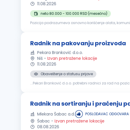
11.08.2026
neto 80.000 - 100.000 RSD (mesečno)
Pozicija podrazumeva osnovno korišćenje alata, komuni
Radnik na pakovanju proizvoda
Pekara Branković d.o.o.
Niš
-
Izvan pretražene lokacije
11.08.2026
Obaveštenje o statusu prijave
...Pekari Branković d.o.o. potrebni radnici za rad na pozici
Radnik na sortiranju i praćenju p
Mlekara Šabac a.d.
POSLODAVAC ODGOVARA N
Šabac
-
Izvan pretražene lokacije
08.08.2026