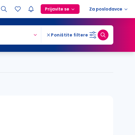
Prijavite se
Za poslodavce
Poništite filtere