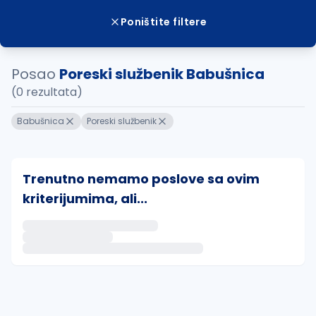
Poništite filtere
Posao
Poreski službenik Babušnica
(0 rezultata)
Babušnica
Poreski službenik
Trenutno nemamo poslove sa ovim
kriterijumima, ali...
Ako sačuvate ovu pretragu, obavestićemo vas putem 
uvajte pretragu