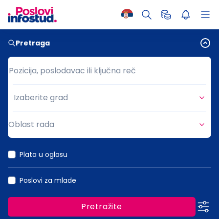
Pretraga
Pozicija, poslodavac ili ključna reč
Pozicija, poslodavac ili ključna reč
Izaberite grad
Grad
Oblast rada
Oblast rada
Plata u oglasu
Poslovi za mlade
Pretražite