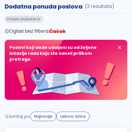
Dodatna ponuda poslova
(3 rezultata)
Takođe možete da:
Poreski službenik
proverite pravopisne greške (koristite č, ć, š, đ, ž,
povećajte radijus za odabrani grad
Oglasi bez filtera:
Čačak
promenite odabrane filtere pretrage
Poslovi koji slede udaljeni su od željene
lokacije rada koju ste naveli prilikom
pretrage.
Sortiraj po:
Najnovije
Uskoro ističe