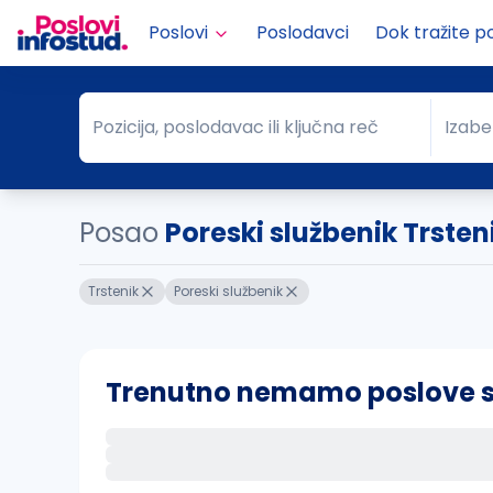
Poslovi
Poslodavci
Dok tražite p
Pozicija, poslodavac ili ključna reč
Izabe
Pozicija, poslodavac ili ključna reč
Grad
Posao
Poreski službenik Trsten
Trstenik
Poreski službenik
Trenutno nemamo poslove sa 
Ako sačuvate ovu pretragu, obavestićemo va