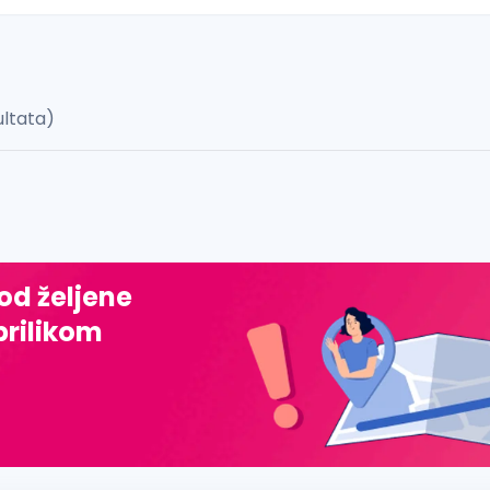
ultata)
 š, đ, ž, dž)
 od željene
prilikom