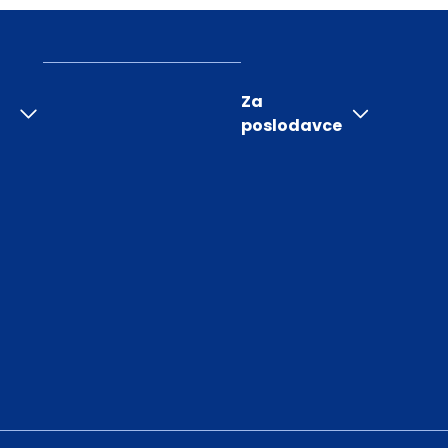
Za
poslodavce