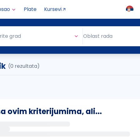
osao
Plate
Kursevi
Oblast rada
rite grad
Oblast rada
ik
(0 rezultata)
ovim kriterijumima, ali...
s putem email-a kada se pojave novi poslovi.