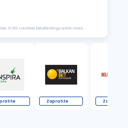
ries. In 150 countries Deloitte brings world-class
19 oglasa
pratite
Zapratite
Zapratite