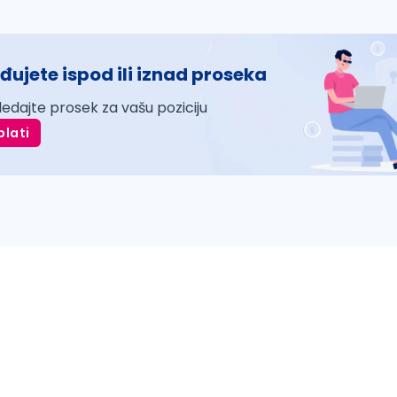
đujete ispod ili iznad proseka
ledajte prosek za vašu poziciju
plati