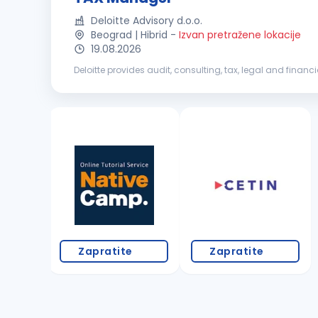
Deloitte Advisory d.o.o.
Beograd | Hibrid
-
Izvan pretražene lokacije
19.08.2026
Deloitte provides audit, consulting, tax, legal and financ
capabilities and deep local expertise to help clients suc
Zapratite
Zapratite