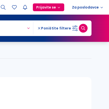
Prijavite se
Za poslodavce
Poništite filtere