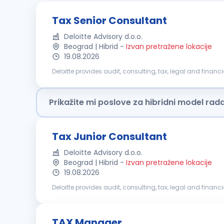
Tax Senior Consultant
Deloitte Advisory d.o.o.
Beograd | Hibrid
-
Izvan pretražene lokacije
19.08.2026
Deloitte provides audit, consulting, tax, legal and financ
capabilities and deep local expertise to help clients suc
Prikažite mi poslove za hibridni model rad
Tax Junior Consultant
Deloitte Advisory d.o.o.
Beograd | Hibrid
-
Izvan pretražene lokacije
19.08.2026
Deloitte provides audit, consulting, tax, legal and financ
capabilities and deep local expertise to help clients suc
TAX Manager