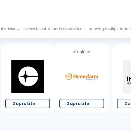
ial advisory services to public and private clients spanning multiple indust
ceed whe...
3 oglasa
Zapratite
Zapratite
Za