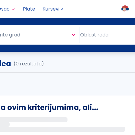
osao
Plate
Kursevi
Oblast rada
rite grad
Oblast rada
ica
(0 rezultata)
ovim kriterijumima, ali...
s putem email-a kada se pojave novi poslovi.