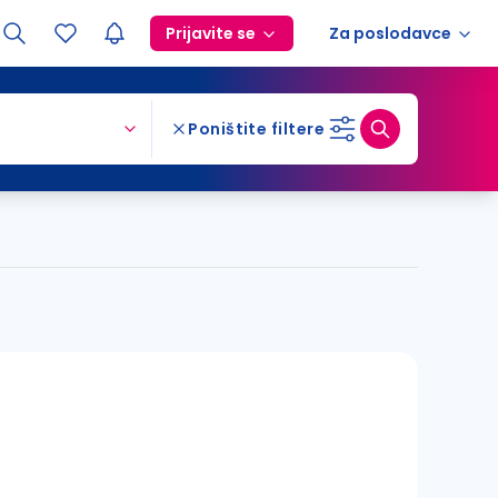
Prijavite se
Za poslodavce
Poništite filtere