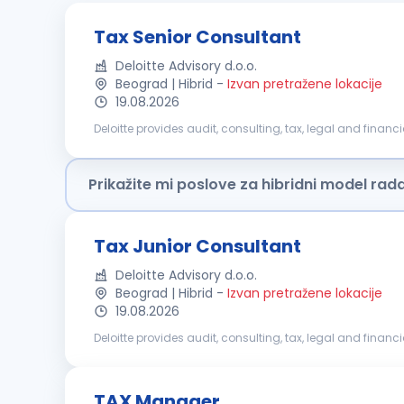
Tax Senior Consultant
Deloitte Advisory d.o.o.
Beograd | Hibrid
-
Izvan pretražene lokacije
19.08.2026
Deloitte provides audit, consulting, tax, legal and financ
capabilities and deep local expertise to help clients suc
Prikažite mi poslove za hibridni model rad
Tax Junior Consultant
Deloitte Advisory d.o.o.
Beograd | Hibrid
-
Izvan pretražene lokacije
19.08.2026
Deloitte provides audit, consulting, tax, legal and financ
capabilities and deep local expertise to help clients suc
TAX Manager