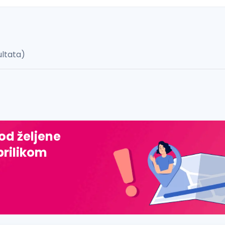
ultata)
 š, đ, ž, dž)
 od željene
prilikom