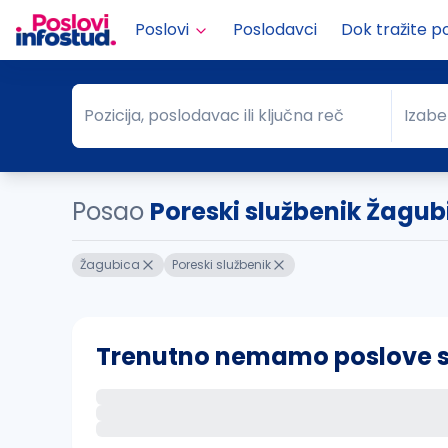
Poslovi
Poslodavci
Dok tražite p
Pozicija, poslodavac ili ključna reč
Izabe
Pozicija, poslodavac ili ključna reč
Grad
Posao
Poreski službenik Žagub
Žagubica
Poreski službenik
Trenutno nemamo poslove sa 
Ako sačuvate ovu pretragu, obavestićemo va