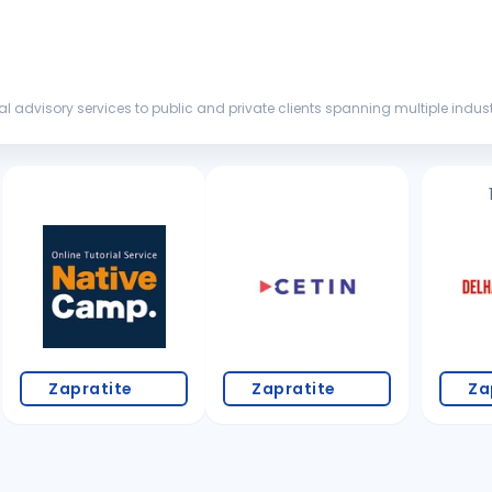
ial advisory services to public and private clients spanning multiple indust
ceed whe...
Zapratite
Zapratite
Za