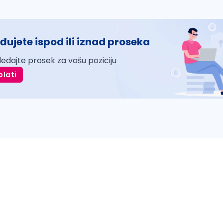
đujete ispod ili iznad proseka
ledajte prosek za vašu poziciju
plati