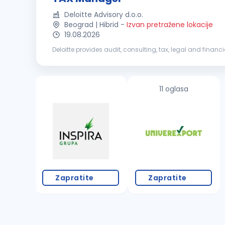
Deloitte Advisory d.o.o.
Beograd | Hibrid
-
Izvan pretražene lokacije
19.08.2026
Deloitte provides audit, consulting, tax, legal and financ
capabilities and deep local expertise to help clients suc
11 oglasa
Zapratite
Zapratite