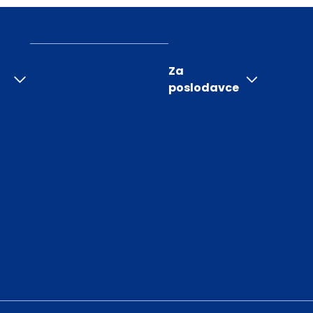
Za
poslodavce