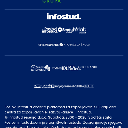
Poslovi Infostud vodeća platforma za zapošljavanje u Srbiji, deo
centra za zapošljavanje i razvoj karijere - Infostud.
©
Infostud rešenja d.o.o. Subotica
, 2000 -
2026
. Sadržaj sajta
Poslovi.infostud.com
je vlasništvo
Infostuda
. Zabranjeno je njegovo
preuzimanje bez dozvole
Infostuda
, zarad komercijalne upotrebe ili