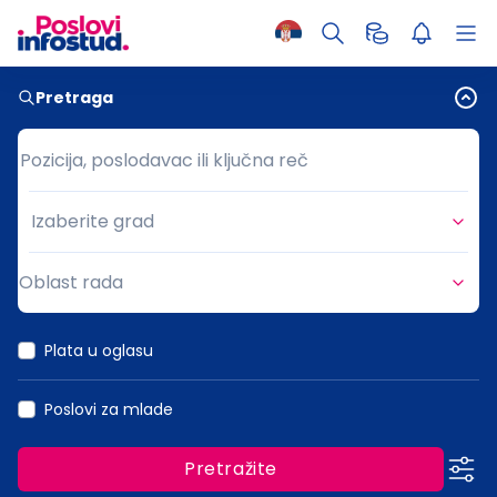
Pretraga
Pozicija, poslodavac ili ključna reč
Pozicija, poslodavac ili ključna reč
Izaberite grad
Grad
Oblast rada
Oblast rada
Plata u oglasu
Poslovi za mlade
Pretražite