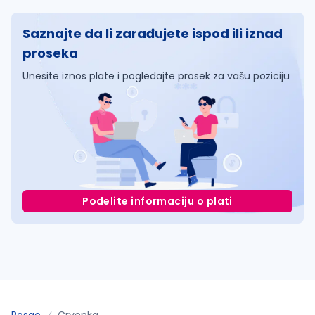
Saznajte da li zarađujete ispod ili iznad
proseka
Unesite iznos plate i pogledajte prosek za vašu poziciju
Podelite informaciju o plati
Posao
Crvenka