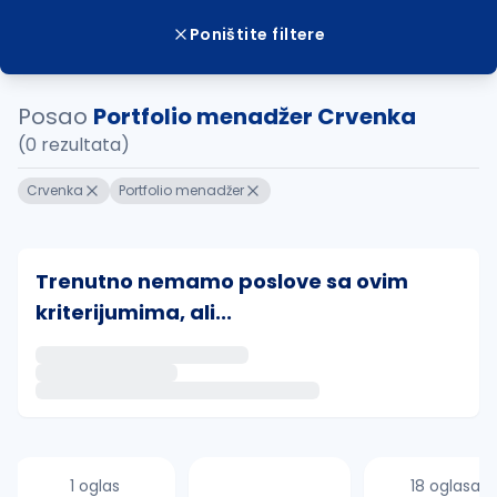
Poništite filtere
Posao
Portfolio menadžer Crvenka
(0 rezultata)
Crvenka
Portfolio menadžer
Trenutno nemamo poslove sa ovim
kriterijumima, ali...
Ako sačuvate ovu pretragu, obavestićemo vas putem 
uvajte pretragu
1 oglas
18 oglasa