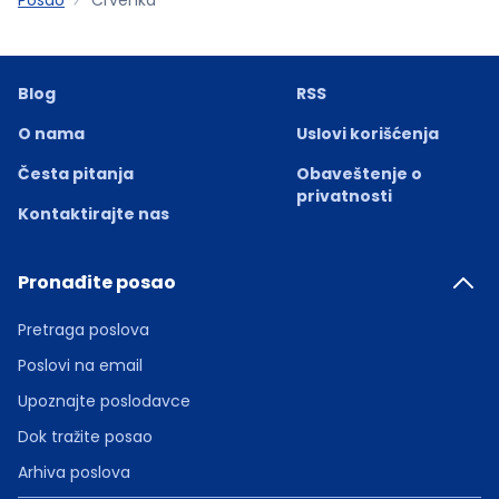
Blog
RSS
O nama
Uslovi korišćenja
Česta pitanja
Obaveštenje o
privatnosti
Kontaktirajte nas
Pronađite posao
Pretraga poslova
Poslovi na email
Upoznajte poslodavce
Dok tražite posao
Arhiva poslova