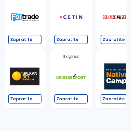
Takođe možete da:
proverite pravopisne greške (koristite č, ć, š, đ, ž,
povećajte radijus za odabrani grad
promenite odabrane filtere pretrage
Zapratite
Zapratite
Zapratite
11 oglasa
Zapratite
Zapratite
Zapratite