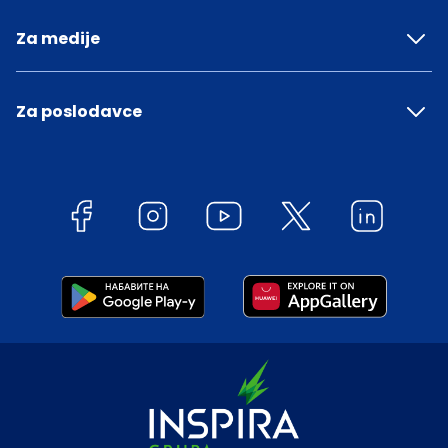
Za medije
Za poslodavce