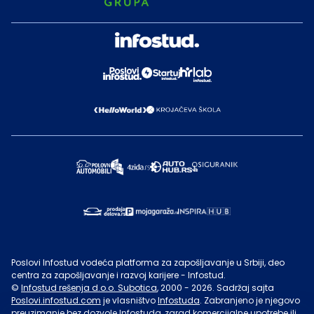
Poslovi Infostud vodeća platforma za zapošljavanje u Srbiji, deo
centra za zapošljavanje i razvoj karijere - Infostud.
©
Infostud rešenja d.o.o. Subotica
, 2000 -
2026
. Sadržaj sajta
Poslovi.infostud.com
je vlasništvo
Infostuda
. Zabranjeno je njegovo
preuzimanje bez dozvole
Infostuda
, zarad komercijalne upotrebe ili