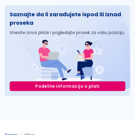
Saznajte da li zarađujete ispod ili iznad
proseka
Unesite iznos plate i pogledajte prosek za vašu poziciju
Podelite informaciju o plati
Posao
Klina