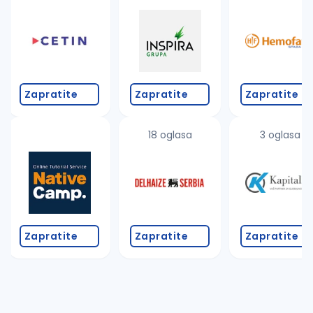
Takođe možete da:
proverite pravopisne greške (koristite č, ć, š, đ, ž,
povećajte radijus za odabrani grad
promenite odabrane filtere pretrage
Zapratite
Zapratite
Zapratite
18 oglasa
3 oglasa
Zapratite
Zapratite
Zapratite