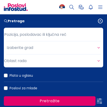
Pretraga
Pozicija, poslodavac ili ključna reč
Pozicija, poslodavac ili ključna reč
Izaberite grad
Grad
Oblast rada
Oblast rada
Plata u oglasu
Poslovi za mlade
Pretražite