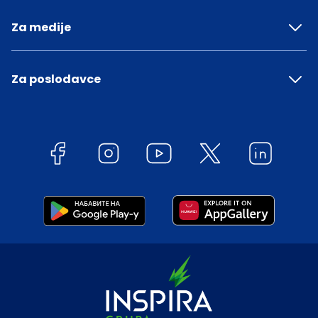
Za medije
Za poslodavce