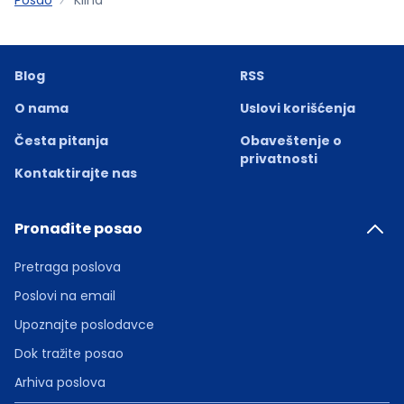
Blog
RSS
O nama
Uslovi korišćenja
Česta pitanja
Obaveštenje o
privatnosti
Kontaktirajte nas
Pronađite posao
Pretraga poslova
Poslovi na email
Upoznajte poslodavce
Dok tražite posao
Arhiva poslova