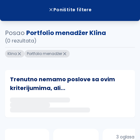
Poništite filtere
Posao
Portfolio menadžer Klina
(0 rezultata)
Klina
Portfolio menadžer
Trenutno nemamo poslove sa ovim
kriterijumima, ali...
Ako sačuvate ovu pretragu, obavestićemo vas putem 
uvajte pretragu
3 oglasa