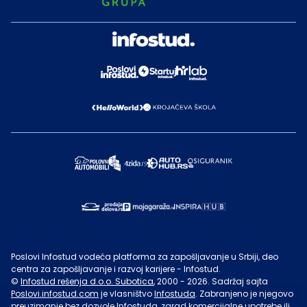
Poslovi Infostud vodeća platforma za zapošljavanje u Srbiji, deo
centra za zapošljavanje i razvoj karijere - Infostud.
©
Infostud rešenja d.o.o. Subotica
, 2000 -
2026
. Sadržaj sajta
Poslovi.infostud.com
je vlasništvo
Infostuda
. Zabranjeno je njegovo
preuzimanje bez dozvole
Infostuda
, zarad komercijalne upotrebe ili