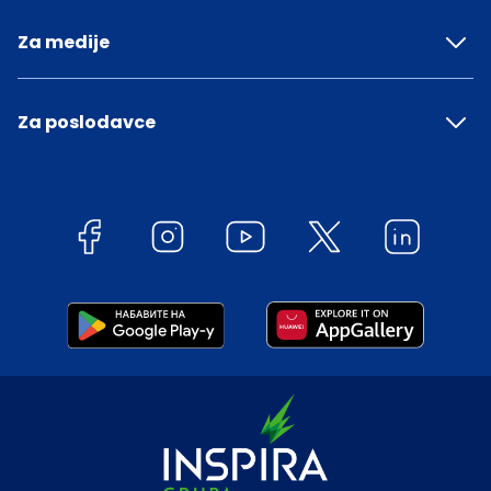
Za medije
Za poslodavce