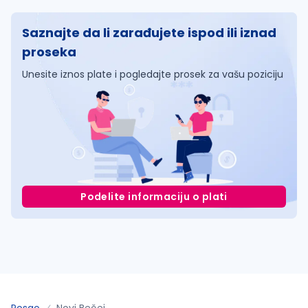
Saznajte da li zarađujete ispod ili iznad
proseka
Unesite iznos plate i pogledajte prosek za vašu poziciju
Podelite informaciju o plati
Posao
Novi Bečej