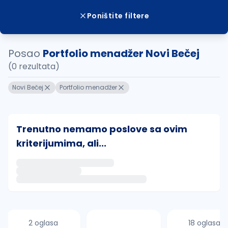
Poništite filtere
Posao
Portfolio menadžer Novi Bečej
(0 rezultata)
Novi Bečej
Portfolio menadžer
Trenutno nemamo poslove sa ovim
kriterijumima, ali...
Ako sačuvate ovu pretragu, obavestićemo vas putem 
uvajte pretragu
2 oglasa
18 oglasa