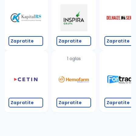
Takođe možete da:
proverite pravopisne greške (koristite č, ć, š, đ, ž,
povećajte radijus za odabrani grad
promenite odabrane filtere pretrage
Zapratite
Zapratite
Zapratite
1 oglas
Zapratite
Zapratite
Zapratite