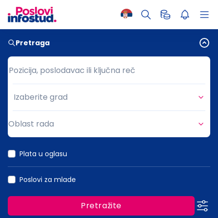
Pretraga
Pozicija, poslodavac ili ključna reč
Pozicija, poslodavac ili ključna reč
Izaberite grad
Grad
Oblast rada
Oblast rada
Plata u oglasu
Poslovi za mlade
Pretražite