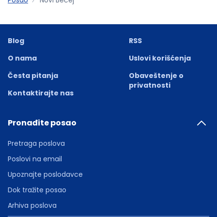
Blog
RSS
O nama
Uslovi korišćenja
Česta pitanja
Obaveštenje o
privatnosti
Kontaktirajte nas
Pronađite posao
Pretraga poslova
Poslovi na email
Upoznajte poslodavce
Dok tražite posao
Arhiva poslova