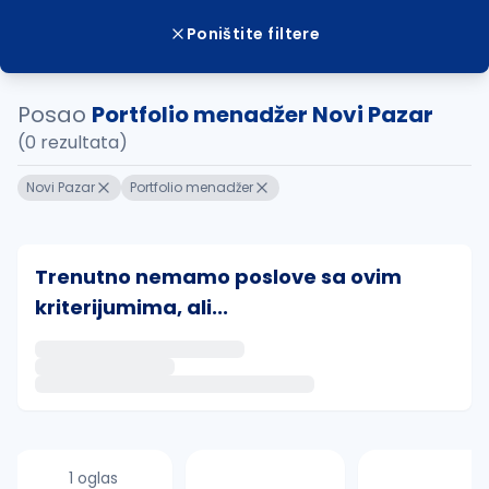
Poništite filtere
Posao
Portfolio menadžer Novi Pazar
(0 rezultata)
Novi Pazar
Portfolio menadžer
Trenutno nemamo poslove sa ovim
kriterijumima, ali...
Ako sačuvate ovu pretragu, obavestićemo vas putem 
uvajte pretragu
1 oglas