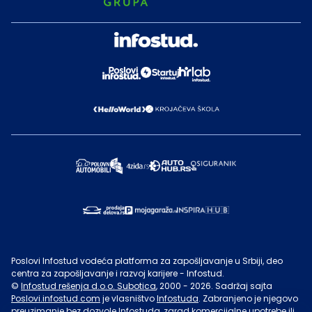
Poslovi Infostud vodeća platforma za zapošljavanje u Srbiji, deo
centra za zapošljavanje i razvoj karijere - Infostud.
©
Infostud rešenja d.o.o. Subotica
, 2000 -
2026
. Sadržaj sajta
Poslovi.infostud.com
je vlasništvo
Infostuda
. Zabranjeno je njegovo
preuzimanje bez dozvole
Infostuda
, zarad komercijalne upotrebe ili