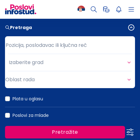
Pretraga
Pozicija, poslodavac ili ključna reč
Pozicija, poslodavac ili ključna reč
Izaberite grad
Grad
Oblast rada
Oblast rada
Plata u oglasu
Poslovi za mlade
Pretražite