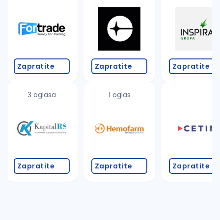
Takođe možete da:
proverite pravopisne greške (koristite č, ć, š, đ, ž,
povećajte radijus za odabrani grad
promenite odabrane filtere pretrage
Zapratite
Zapratite
Zapratite
3 oglasa
1 oglas
Zapratite
Zapratite
Zapratite