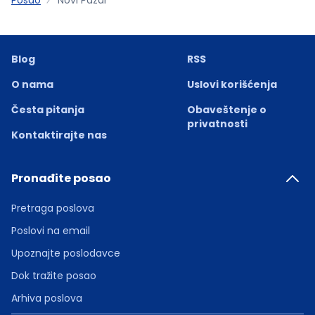
Blog
RSS
O nama
Uslovi korišćenja
Česta pitanja
Obaveštenje o
privatnosti
Kontaktirajte nas
Pronađite posao
Pretraga poslova
Poslovi na email
Upoznajte poslodavce
Dok tražite posao
Arhiva poslova