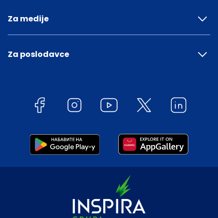
Za medije
Za poslodavce