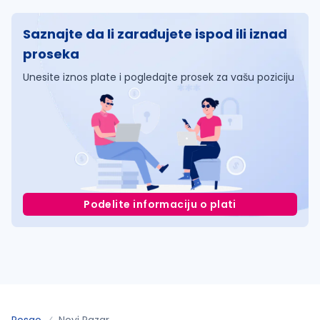
Saznajte da li zarađujete ispod ili iznad
proseka
Unesite iznos plate i pogledajte prosek za vašu poziciju
Podelite informaciju o plati
Posao
Novi Pazar