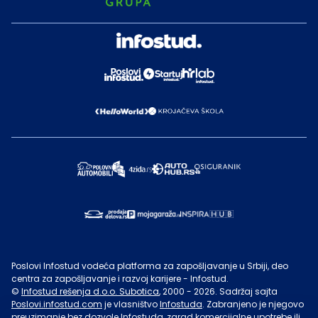
Poslovi Infostud vodeća platforma za zapošljavanje u Srbiji, deo
centra za zapošljavanje i razvoj karijere - Infostud.
©
Infostud rešenja d.o.o. Subotica
, 2000 -
2026
. Sadržaj sajta
Poslovi.infostud.com
je vlasništvo
Infostuda
. Zabranjeno je njegovo
preuzimanje bez dozvole
Infostuda
, zarad komercijalne upotrebe ili