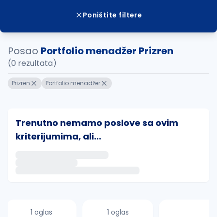
Poništite filtere
Posao
Portfolio menadžer Prizren
(0 rezultata)
Prizren
Portfolio menadžer
Trenutno nemamo poslove sa ovim
kriterijumima, ali...
Ako sačuvate ovu pretragu, obavestićemo vas putem 
uvajte pretragu
1 oglas
1 oglas