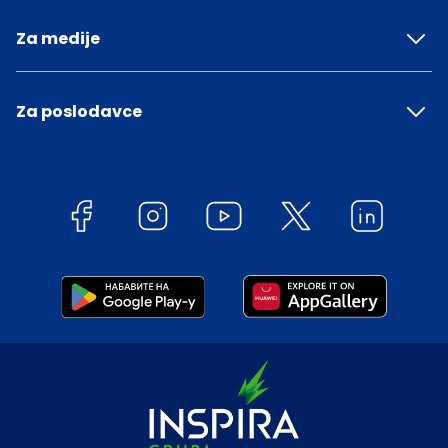
Za medije
Za poslodavce