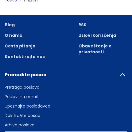
Blog
RSS
O nama
Uslovi korišćenja
Česta pitanja
Obaveštenje o
privatnosti
Kontaktirajte nas
Pronađite posao
Pretraga poslova
Poslovi na email
Upoznajte poslodavce
Dok tražite posao
Arhiva poslova