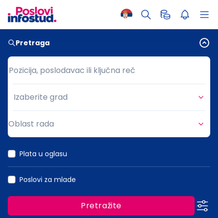
Pretraga
Pozicija, poslodavac ili ključna reč
Pozicija, poslodavac ili ključna reč
Izaberite grad
Grad
Oblast rada
Oblast rada
Plata u oglasu
Poslovi za mlade
Pretražite