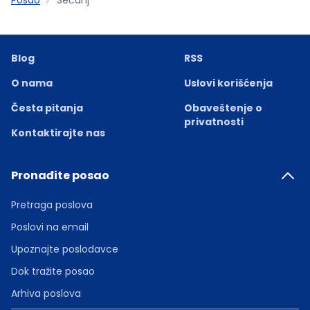
Blog
RSS
O nama
Uslovi korišćenja
Česta pitanja
Obaveštenje o
privatnosti
Kontaktirajte nas
Pronađite posao
Pretraga poslova
Poslovi na email
Upoznajte poslodavce
Dok tražite posao
Arhiva poslova