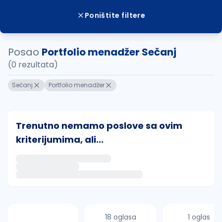
Poništite filtere
Posao
Portfolio menadžer Sečanj
(0 rezultata)
Sečanj
Portfolio menadžer
Trenutno nemamo poslove sa ovim
kriterijumima, ali...
Ako sačuvate ovu pretragu, obavestićemo vas putem 
uvajte pretragu
18 oglasa
1 oglas