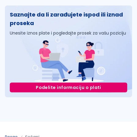
Saznajte da li zarađujete ispod ili iznad
proseka
Unesite iznos plate i pogledajte prosek za vašu poziciju
Podelite informaciju o plati
Posao
Sečanj