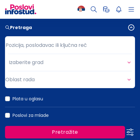
Pretraga
Pozicija, poslodavac ili ključna reč
Pozicija, poslodavac ili ključna reč
Izaberite grad
Grad
Oblast rada
Oblast rada
Plata u oglasu
Poslovi za mlade
Pretražite