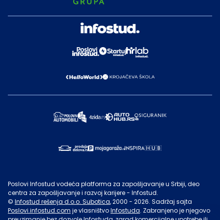
Poslovi Infostud vodeća platforma za zapošljavanje u Srbiji, deo
centra za zapošljavanje i razvoj karijere - Infostud.
©
Infostud rešenja d.o.o. Subotica
, 2000 -
2026
. Sadržaj sajta
Poslovi.infostud.com
je vlasništvo
Infostuda
. Zabranjeno je njegovo
preuzimanje bez dozvole
Infostuda
, zarad komercijalne upotrebe ili