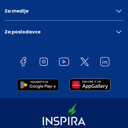
Za medije
Za poslodavce