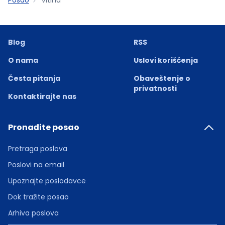
Blog
RSS
O nama
Uslovi korišćenja
Česta pitanja
Obaveštenje o
privatnosti
Kontaktirajte nas
Pronađite posao
Pretraga poslova
Poslovi na email
Upoznajte poslodavce
Dok tražite posao
Arhiva poslova