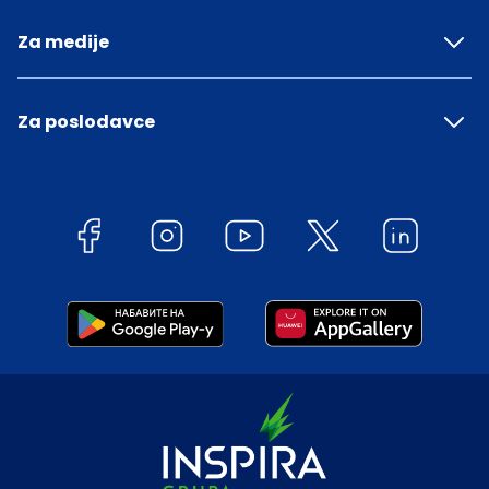
Za medije
Za poslodavce