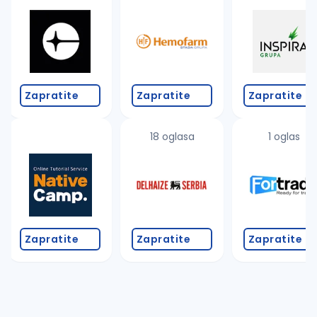
Takođe možete da:
proverite pravopisne greške (koristite č, ć, š, đ, ž,
povećajte radijus za odabrani grad
promenite odabrane filtere pretrage
Zapratite
Zapratite
Zapratite
18 oglasa
1 oglas
Zapratite
Zapratite
Zapratite