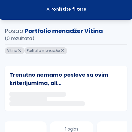
Poništite filtere
Posao
Portfolio menadžer Vitina
(0 rezultata)
Vitina
Portfolio menadžer
Trenutno nemamo poslove sa ovim
kriterijumima, ali...
Ako sačuvate ovu pretragu, obavestićemo vas putem 
uvajte pretragu
1 oglas