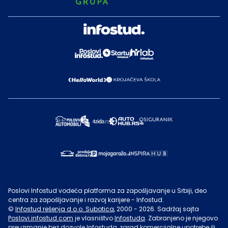
Poslovi Infostud vodeća platforma za zapošljavanje u Srbiji, deo
centra za zapošljavanje i razvoj karijere - Infostud.
©
Infostud rešenja d.o.o. Subotica
, 2000 -
2026
. Sadržaj sajta
Poslovi.infostud.com
je vlasništvo
Infostuda
. Zabranjeno je njegovo
preuzimanje bez dozvole
Infostuda
, zarad komercijalne upotrebe ili