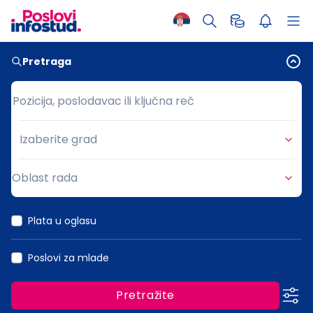
Pretraga
Pozicija, poslodavac ili ključna reč
Pozicija, poslodavac ili ključna reč
Izaberite grad
Grad
Oblast rada
Oblast rada
Plata u oglasu
Poslovi za mlade
Pretražite