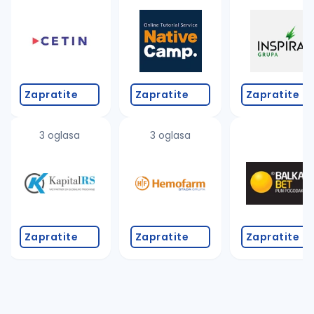
Takođe možete da:
proverite pravopisne greške (koristite č, ć, š, đ, ž,
povećajte radijus za odabrani grad
promenite odabrane filtere pretrage
Zapratite
Zapratite
Zapratite
3 oglasa
3 oglasa
Zapratite
Zapratite
Zapratite