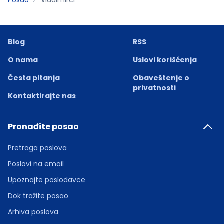
Blog
RSS
O nama
Uslovi korišćenja
Česta pitanja
Obaveštenje o
privatnosti
Kontaktirajte nas
Pronađite posao
Pretraga poslova
Poslovi na email
Upoznajte poslodavce
Dok tražite posao
Arhiva poslova