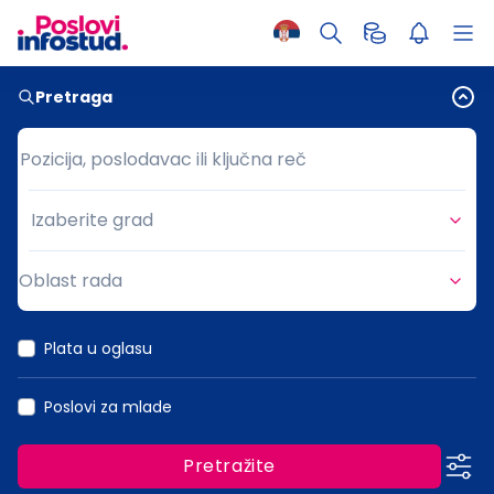
Pretraga
Pozicija, poslodavac ili ključna reč
Pozicija, poslodavac ili ključna reč
Izaberite grad
Grad
Oblast rada
Oblast rada
Plata u oglasu
Poslovi za mlade
Pretražite