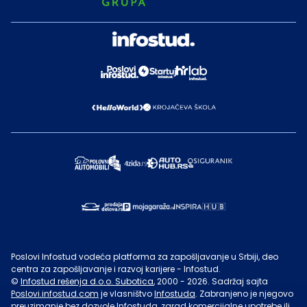
Poslovi Infostud vodeća platforma za zapošljavanje u Srbiji, deo
centra za zapošljavanje i razvoj karijere - Infostud.
©
Infostud rešenja d.o.o. Subotica
, 2000 -
2026
. Sadržaj sajta
Poslovi.infostud.com
je vlasništvo
Infostuda
. Zabranjeno je njegovo
preuzimanje bez dozvole
Infostuda
, zarad komercijalne upotrebe ili