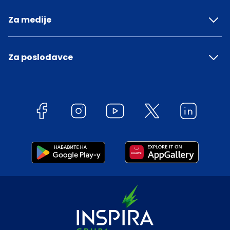
Za medije
Za poslodavce