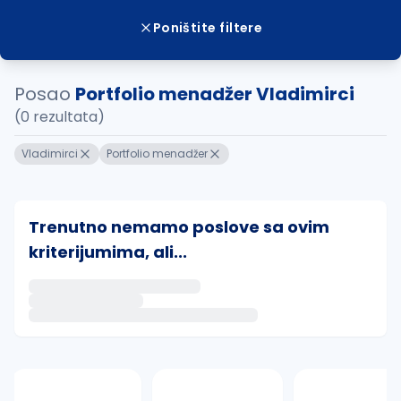
Poništite filtere
Posao
Portfolio menadžer Vladimirci
(0 rezultata)
Vladimirci
Portfolio menadžer
Trenutno nemamo poslove sa ovim
kriterijumima, ali...
Ako sačuvate ovu pretragu, obavestićemo vas putem 
uvajte pretragu