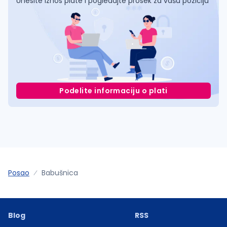
Unesite iznos plate i pogledajte prosek za vašu poziciju
Podelite informaciju o plati
Posao
Babušnica
Blog
RSS