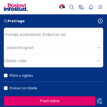
Pretraga
Pozicija, poslodavac ili ključna reč
Pozicija, poslodavac ili ključna reč
Izaberite grad
Grad
Oblast rada
Oblast rada
Plata u oglasu
Poslovi za mlade
Pretražite