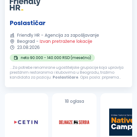
Poslastičar
Friendly HR - Agencija za zapošljavanje
Beograd
-
Izvan pretražene lokacije
23.08.2026
neto 90.000 - 140.000 RSD (mesečno)
...Za potrebe renomirane ugostiteljske grupacije koja upravlja
prestižnim restoranima i klubovima u Beogradu, tražimo
kandidata za poziciju:
Poslastičare
. Opis posla: priprema
kolača, torti, kremova i drugih poslastica; priprema i
dekoracija deserata...
18 oglasa