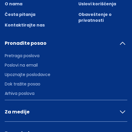
O nama
Uslovi korišćenja
Česta pitanja
Obaveštenje o
privatnosti
Kontaktirajte nas
Pronađite posao
Pretraga poslova
Poslovi na email
Upoznajte poslodavce
Dok tražite posao
Arhiva poslova
Za medije