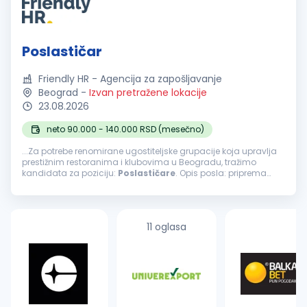
Poslastičar
Friendly HR - Agencija za zapošljavanje
Beograd
-
Izvan pretražene lokacije
23.08.2026
neto 90.000 - 140.000 RSD (mesečno)
...Za potrebe renomirane ugostiteljske grupacije koja upravlja
prestižnim restoranima i klubovima u Beogradu, tražimo
kandidata za poziciju:
Poslastičare
. Opis posla: priprema
kolača, torti, kremova i drugih poslastica; priprema i
dekoracija deserata...
11 oglasa