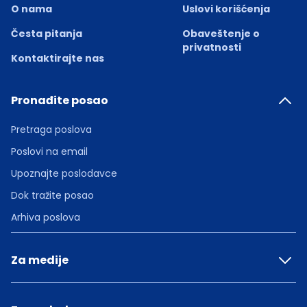
O nama
Uslovi korišćenja
Česta pitanja
Obaveštenje o
privatnosti
Kontaktirajte nas
Pronađite posao
Pretraga poslova
Poslovi na email
Upoznajte poslodavce
Dok tražite posao
Arhiva poslova
Za medije