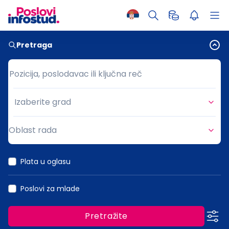
Pretraga
Pozicija, poslodavac ili ključna reč
Pozicija, poslodavac ili ključna reč
Izaberite grad
Grad
Oblast rada
Oblast rada
Plata u oglasu
Poslovi za mlade
Pretražite