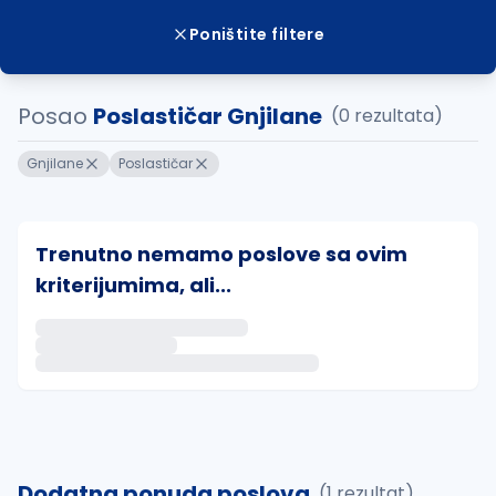
Poništite filtere
Posao
Poslastičar Gnjilane
(0 rezultata)
Gnjilane
Poslastičar
Trenutno nemamo poslove sa ovim
kriterijumima, ali...
Ako sačuvate ovu pretragu, obavestićemo vas putem 
uvajte pretragu
Dodatna ponuda poslova
(1 rezultat)