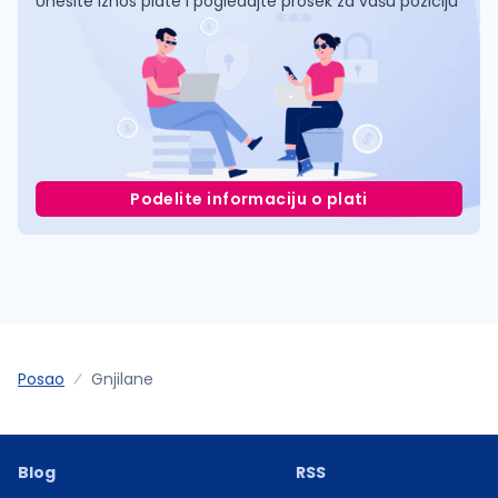
Unesite iznos plate i pogledajte prosek za vašu poziciju
Podelite informaciju o plati
Posao
Gnjilane
Blog
RSS