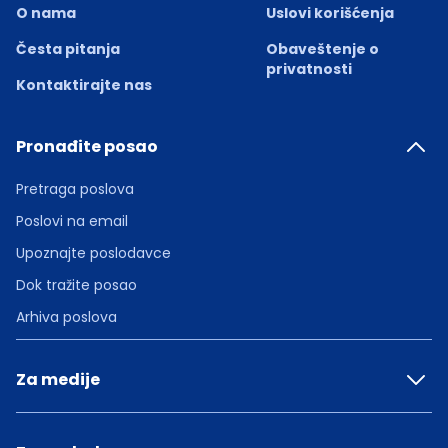
O nama
Uslovi korišćenja
Česta pitanja
Obaveštenje o
privatnosti
Kontaktirajte nas
Pronađite posao
Pretraga poslova
Poslovi na email
Upoznajte poslodavce
Dok tražite posao
Arhiva poslova
Za medije