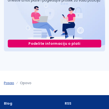
Unesite iznos plate i pogledajte prosek za vašu poziciju
Podelite informaciju o plati
Posao
Opovo
Blog
RSS