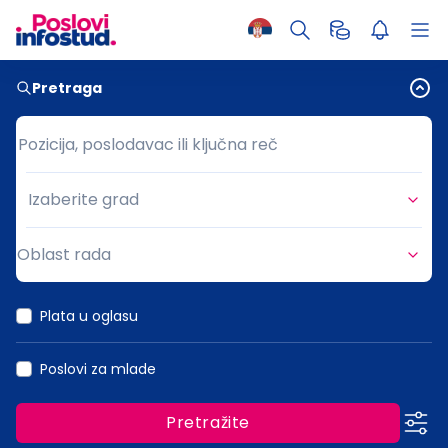
Pretraga
Pozicija, poslodavac ili ključna reč
Pozicija, poslodavac ili ključna reč
Izaberite grad
Grad
Oblast rada
Oblast rada
Plata u oglasu
Poslovi za mlade
Pretražite