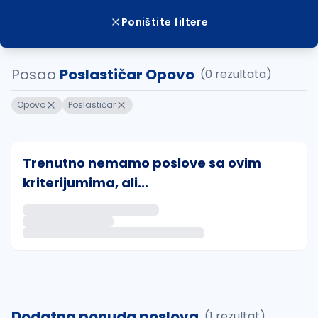
Poništite filtere
Posao
Poslastičar Opovo
(0 rezultata)
Opovo
Poslastičar
Trenutno nemamo poslove sa ovim
kriterijumima, ali...
Ako sačuvate ovu pretragu, obavestićemo vas putem 
uvajte pretragu
Dodatna ponuda poslova
(1 rezultat)