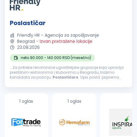
Poslastičar
Friendly HR - Agencija za zapošljavanje
Beograd
-
Izvan pretražene lokacije
23.08.2026
neto 90.000 - 140.000 RSD (mesečno)
...Za potrebe renomirane ugostiteljske grupacije koja upravlja
prestižnim restoranima i klubovima u Beogradu, tražimo
kandidata za poziciju:
Poslastičare
. Opis posla: priprema
kolača, torti, kremova i drugih poslastica; priprema i
dekoracija deserata...
1 oglas
1 oglas