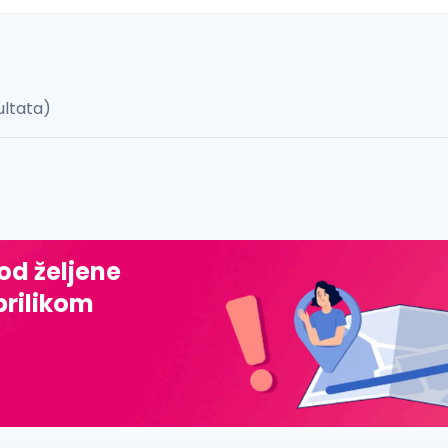
ultata)
 š, đ, ž, dž)
 od željene
prilikom