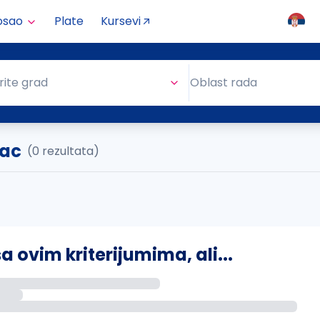
osao
Plate
Kursevi
Oblast rada
rite grad
Oblast rada
vac
(0 rezultata)
ovim kriterijumima, ali...
s putem email-a kada se pojave novi poslovi.