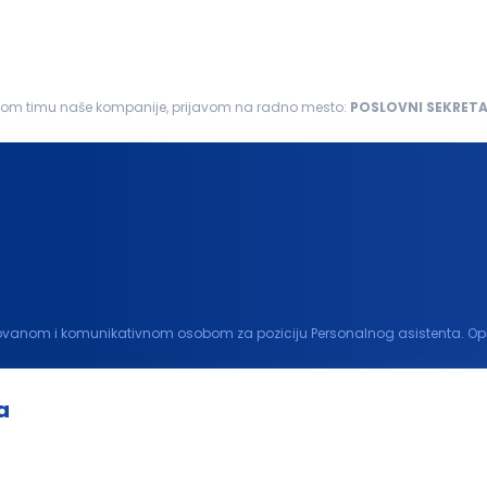
pešnom timu naše kompanije, prijavom na radno mesto:
POSLOVNI
SEKRET
zno poznavanje rada na računaru...
ka direktoru...
a