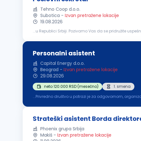
Tehno Coop d.o.o.
Subotica
-
Izvan pretražene lokacije
19.08.2026
...u Republici Srbiji. Pozivamo Vas da se pridružite us
poslovima
obavezno poznavanje stranog jezika obave
Personalni asistent
Capital Energy d.o.o.
Beograd
-
Izvan pretražene lokacije
29.08.2026
neto 120.000 RSD (mesečno)
1. smena
aktivnosti društva; Administrativna i organizaciona podrš
Strateški asistent Borda direktor
Phoenix grupa Srbija
Makiš
-
Izvan pretražene lokacije