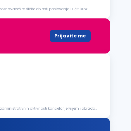
oznavaćeš različite oblasti poslovanja i učiti kroz
Prijavite me