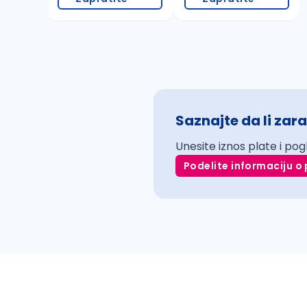
Saznajte da li zara
Unesite iznos plate i pog
Podelite informaciju o 