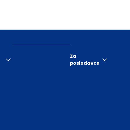
Za
poslodavce