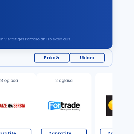
 vielfältiges Portfolio an Projekten aus
Prikaži
Ukloni
18 oglasa
2 oglasa
2 oglasa
pratite
Zapratite
Zapratite