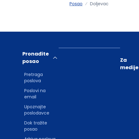
Posao
Doljevac
Pronađite
Za
posao
medije
Pretraga
poslova
Poslovi na
email
Upoznajte
poslodavce
Dok tražite
posao
Arhiva poslova