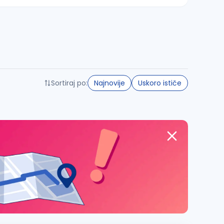
Sortiraj po:
Najnovije
Uskoro ističe