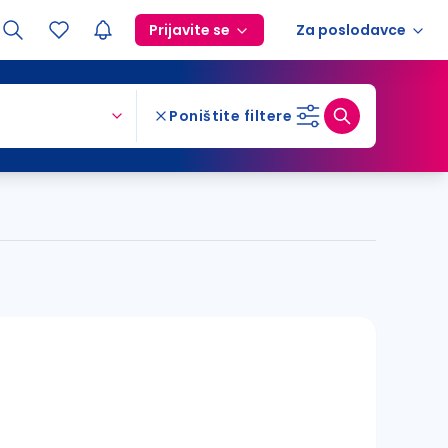
Prijavite se
Za poslodavce
Poništite filtere