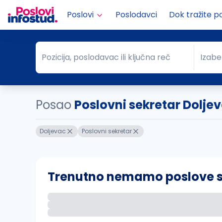
Poslovi
Poslodavci
Dok tražite p
Pozicija, poslodavac ili ključna reč
Izabe
Pozicija, poslodavac ili ključna reč
Grad
Posao
Poslovni sekretar Dolje
Doljevac
Poslovni sekretar
Trenutno nemamo poslove sa 
Ako sačuvate ovu pretragu, obavestićemo va