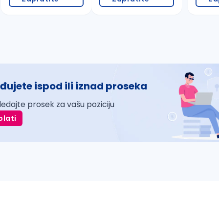
đujete ispod ili iznad proseka
ledajte prosek za vašu poziciju
plati