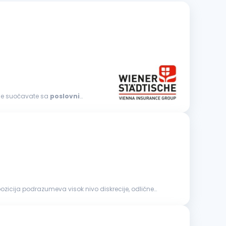
da se suočavate sa
poslovnim
zicija podrazumeva visok nivo diskrecije, odlične