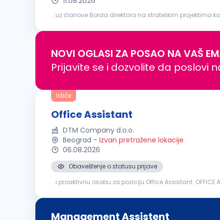
11.08.2026
...uz članove Borda direktora na strateškim projektima ko
rešavanje stvarnih
poslovnih
izazova. Bićeš aktivan čla
NOVI OGLASI ZA POSAO NA VAŠ EM
Prijavite se i dozvolite da poslovi 
Ističe
Office Assistant
DTM Company d.o.o.
Beograd
-
Izvan pretražene lokacije
06.08.2026
Obaveštenje o statusu prijave
...i proaktivnu osobu za poziciju Office Assistant. OFFICE ASSISTANT Tvoje odgovornosti: Organizacija i koordinacija sva
pošte, kurirskih pošiljki i dokumentacije Vođenje i arhivira
Management Assistent