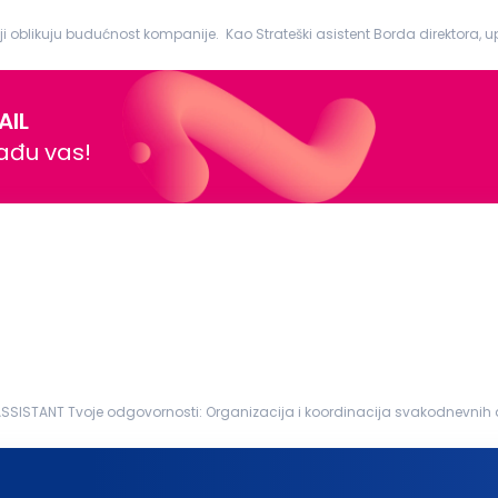
ji oblikuju budućnost kompanije. Kao Strateški asistent Borda direktora, up
n tima...
AIL
nađu vas!
kodnevnih administrativnih aktivnosti kancelarije Prijem i obrada
nje
poslovne
...