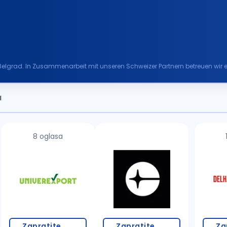
n Belgrad. In Zusammenarbeit mit unseren Schweizer Partnern betreuen wir ein
FinanceScout24.ch, Imm...
a
8 oglasa
Zapratite
Zapratite
Za