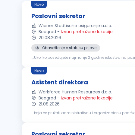
Novo
Poslovni sekretar
Wiener Stadtische osiguranje a.d.o.
Beograd
-
Izvan pretražene lokacije
20.08.2026
Obaveštenje o statusu prijave
...Ukoliko posedujete najmanje 2 godine iskustva na poz
izazovima, pozivamo Vas da razmotrite našu ponudu: M
Novo
Asistent direktora
Workforce Human Resources d.o.o.
Beograd
-
Izvan pretražene lokacije
21.08.2026
...koja će pružati administrativnu i organizacionu pod
organizacione i komunikacione veštine, kao i profesional
Poslovni sekretar