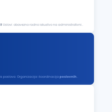
AR
Uslovi: obavezno radno iskustvo na administrativnim
...Privredno društvo u potrazi je za odgovornom, organizovanom i komunikativnom osobom za poziciju Personalnog asistenta. Opis poslova: Organizacija i koordinacija
poslovnih