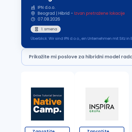
IPN d.o.o.
Beograd | Hibrid
-
Izvan pretražene lokacije
07.08.2026
1. smena
Überblick: Wir sind IPN d.o.o., ein Unternehmen mit Sitz i
unterschiedlichen Branchen, darunter AutoScout24.ch, 
Prikažite mi poslove za hibridni model rad
Zapratite
Zapratite