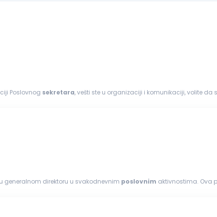
iciji Poslovnog
sekretara
, vešti ste u organizaciji i komunikaciji, volite 
i smo deo Vienna Insurance Group...
ršku generalnom direktoru u svakodnevnim
poslovnim
aktivnostima. Ova po
an pristup radu...