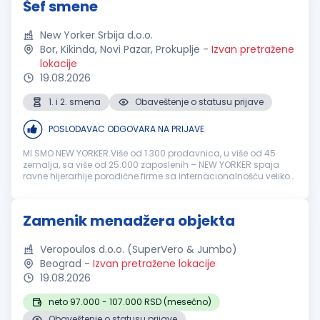
Šef smene
New Yorker Srbija d.o.o.
Bor, Kikinda, Novi Pazar, Prokuplje
-
Izvan pretražene
lokacije
19.08.2026
1. i 2. smena
Obaveštenje o statusu prijave
POSLODAVAC ODGOVARA NA PRIJAVE
MI SMO NEW YORKER.Više od 1.300 prodavnica, u više od 45
zemalja, sa više od 25.000 zaposlenih – NEW YORKER spaja
ravne hijerarhije porodične firme sa internacionalnošću velikog
sistema i tako stvara jedinstveno radno okruženje. Direktno i
iskreno. B...
Zamenik menadžera objekta
Veropoulos d.o.o. (SuperVero & Jumbo)
Beograd
-
Izvan pretražene lokacije
19.08.2026
neto 97.000 - 107.000 RSD (mesečno)
Obaveštenje o statusu prijave