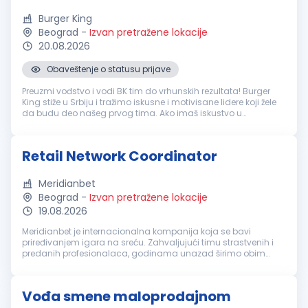
Burger King
Beograd
-
Izvan pretražene lokacije
20.08.2026
Obaveštenje o statusu prijave
Preuzmi vođstvo i vodi BK tim do vrhunskih rezultata! Burger
King stiže u Srbiju i tražimo iskusne i motivisane lidere koji žele
da budu deo našeg prvog tima. Ako imaš iskustvo u
ugostiteljstvu, maloprodaji ili uslužnim delatnostima, znaš
kako da org...
Retail Network Coordinator
Meridianbet
Beograd
-
Izvan pretražene lokacije
19.08.2026
Meridianbet je internacionalna kompanija koja se bavi
priređivanjem igara na sreću. Zahvaljujući timu strastvenih i
predanih profesionalaca, godinama unazad širimo obim
poslovanja razvijajući najnaprednija tehnološka rešenja.
Kreiramo dobru atmosferu...
Vođa smene maloprodajnom