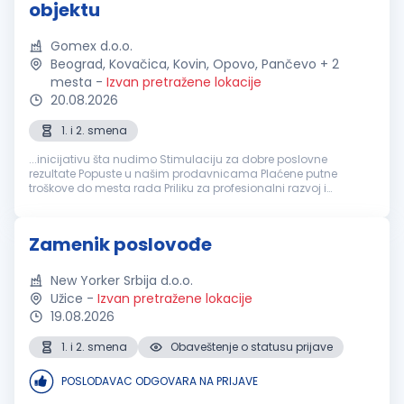
objektu
Gomex d.o.o.
Beograd, Kovačica, Kovin, Opovo, Pančevo + 2
mesta
-
Izvan pretražene lokacije
20.08.2026
1. i 2. smena
...inicijativu šta nudimo Stimulaciju za dobre poslovne
rezultate Popuste u našim prodavnicama Plaćene putne
troškove do mesta rada Priliku za profesionalni razvoj i
napredovanje na poziciju
poslovođe
u stabilnoj kompaniji
koja raste. Kontaktiraćemo kandidate...
Zamenik poslovođe
New Yorker Srbija d.o.o.
Užice
-
Izvan pretražene lokacije
19.08.2026
1. i 2. smena
Obaveštenje o statusu prijave
POSLODAVAC ODGOVARA NA PRIJAVE