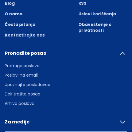
Blog
RSS
O nama
Uslovi korišćenja
Česta pitanja
Obaveštenje o
privatnosti
Kontaktirajte nas
Pronađite posao
Pretraga poslova
Poslovi na email
Upoznajte poslodavce
Dok tražite posao
Arhiva poslova
Za medije