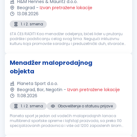
H&M Hennes & Mauritz d.o.o.
Beograd
-
Izvan pretražene lokacije
13.08.2026
1. i 2. smena
šTA ĆEš RADITI Kao menadžer odeljenja, bićeš lider u pružanju
podrške i podsticanju celog svog tima. Negujući inkluzivnu
kulturu koja promoviše saradnju i preduzetnički duh, stvaraćeš
okruženje u kome svako može da napreduje. Postupajući u
skladu sa ...
Menadžer maloprodajnog
objekta
Planeta Sport d.o.o.
Beograd, Bor, Negotin
-
Izvan pretražene lokacije
11.08.2026
1. i 2. smena
Obaveštenje o statusu prijave
Planeta sport je jedan od vodećih maloprodajnih lanaca
multibrend sportske opreme i lajfstajl proizvoda, sa preko 110
specijalizovanih prodavnica i više od 1200 zaposlenih širom
Srbije. Dinamična strategija razvoja kompanije, omogućila je i
pokreta...