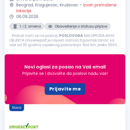
Beograd, Kragujevac, Kruševac
-
Izvan pretražene
lokacije
06.09.2026
1. i 2. smena
Obaveštenje o statusu prijave
...Pridruži nam se na poziciji:
POSLOVOĐA
MALOPRODAJNOG
OBJEKTA Univerexport je najveći domaći trgovinski lanac sa
više od 35 godina uspešnog poslovanja. Naš tim, preko 3500
zaposlenih čine odgovorni, pouzdani, vedri i posvećeni
pojedinci. Svakodnevno...
Novi oglasi za posao na Vaš email
Prijavite se i dozvolite da poslovi nađu vas!
Prijavite me
Novo