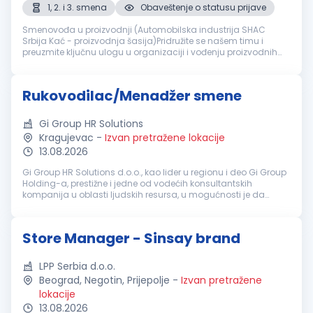
1, 2. i 3. smena
Obaveštenje o statusu prijave
Smenovođa u proizvodnji (Automobilska industrija SHAC
Srbija Kać - proizvodnja šasija)Pridružite se našem timu i
preuzmite ključnu ulogu u organizaciji i vođenju proizvodnih
procesa u modernom okruženju automobilske industrije.
Tražimo odgovornu, or...
Rukovodilac/Menadžer smene
Gi Group HR Solutions
Kragujevac
-
Izvan pretražene lokacije
13.08.2026
Gi Group HR Solutions d.o.o., kao lider u regionu i deo Gi Group
Holding-a, prestižne i jedne od vodećih konsultantskih
kompanija u oblasti ljudskih resursa, u mogućnosti je da
ponudi sveobuhvatna rešenja u svim segmentima
upravljanja ljudskim resurs...
Store Manager - Sinsay brand
LPP Serbia d.o.o.
Beograd, Negotin, Prijepolje
-
Izvan pretražene
lokacije
13.08.2026