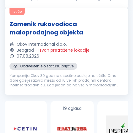
rukovodi radom zaposlenih u okviru dela proizvodnog
procesa u skladu sa planom proiz...
Ističe
Zamenik rukovodioca
maloprodajnog objekta
Okov International d.o.o.
Beograd
-
Izvan pretražene lokacije
07.08.2026
Obaveštenje o statusu prijave
Kompanija Okov 30 godina uspešno posluje na tržištu Crne
Gore gde je razvila mrežu od 16 velikih prodajnih centara i
internet prodavnicu. Kao jedan od najvećih maloprodajnih
lanaca zapošljava preko 550 ljudi i nudi preko 50.000 artikala
za opremanje ...
19 oglasa