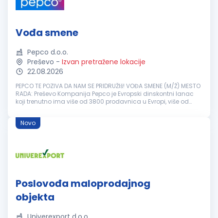
Vođa smene
Pepco d.o.o.
Preševo
-
Izvan pretražene lokacije
22.08.2026
PEPCO TE POZIVA DA NAM SE PRIDRUŽIš! VOĐA SMENE (M/Ž) MESTO
RADA: Preševo Kompanija Pepco je Evropski dinskontni lanac
koji trenutno ima više od 3800 prodavnica u Evropi, više od
23000 zaposlenih i više od 19 miliona kupaca mesečno. Pepco
se dinamičn...
Novo
Poslovođa maloprodajnog
objekta
Univerexport d.o.o.