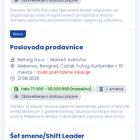
Obaveštenje o statusu prijave
Zarada: 95.500 RSD neto Opis posla Bićete odgovorni za:
Organizaciju rada magacionera i prodavaca-kasira;
Zamenu upravnika prodavnice tokom njegovog odsustva;
Uredno izlaganje robe i ažuriranje cena; Održavanje čistoće i
urednosti prodavnice, kao i ...
Novo
Poslovođa prodavnice
Beltorg d.o.o. - Marketi Svetofor
Aleksinac, Beograd, Čačak, Futog, Kuršumlija + 10
mesta
-
Izvan pretražene lokacije
21.08.2026
neto 77.000 - 110.000 RSD (mesečno)
1. smena
Obaveštenje o statusu prijave
Zahtevi: IV stepen stručne spreme (ekonomski, pravni ili tehnički
smer) Minimum 3 godine radnog iskustva na istoj ili sličnoj
poziciji Preferirana struka: menadžment, trgovina, ekonomija
Organizacione i liderske veštine Opis posla/Dužnosti: Organi...
Šef smene/Shift Leader