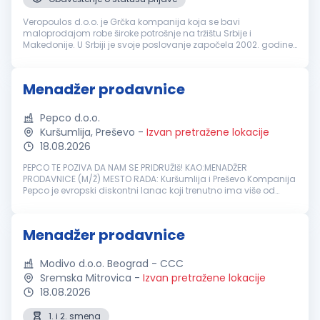
Veropoulos d.o.o. je Grčka kompanija koja se bavi
maloprodajom robe široke potrošnje na tržištu Srbije i
Makedonije. U Srbiji je svoje poslovanje započela 2002. godine
kao jedan od prvih stranih investitora. Danas, nakon više od 20
uspešnih godina, p...
Menadžer prodavnice
Pepco d.o.o.
Kuršumlija, Preševo
-
Izvan pretražene lokacije
18.08.2026
PEPCO TE POZIVA DA NAM SE PRIDRUŽIš! KAO:MENADŽER
PRODAVNICE (M/Ž) MESTO RADA: Kuršumlija i Preševo Kompanija
Pepco je evropski diskontni lanac koji trenutno ima više od
3700 prodavnica u Evropi, više od 23000 zaposlenih i više od 19
miliona ku...
Menadžer prodavnice
Modivo d.o.o. Beograd - CCC
Sremska Mitrovica
-
Izvan pretražene lokacije
18.08.2026
1. i 2. smena