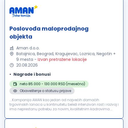
Poslovođa maloprodajnog
objekta
Aman d.o.o.
Batajnica, Beograd, Kragujevac, Loznica, Negotin +
9 mesta
-
Izvan pretražene lokacije
20.08.2026
Nagrade i bonusi
neto 85.000 - 130.000 RSD (mesečno)
Obaveštenje o statusu prijave
...Kompanija AMAN kao jedan od najvećih domaćih
trgovinskih lanaca u kontinuitetu beleži intenzivan rast i razvoj i
ima neprestanu potrebu za novim, kvalitetnim kadrovima.
Trenutno smo u potrazi za novim kolegama na poziciji
"
POSLOVOĐA
MALOPRODAJNOG...