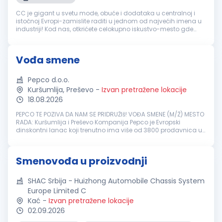
CC je gigant u svetu mode, obuće i dodataka u centralnoj i
istočnoj Evropi-zamislite raditi u jednom od najvećih imena u
industriji! Kod nas, otkrićete celokupno iskustvo-mesto gde
spajamo online i fizičke prodavnice u jedno! Ponosni smo na
naše pris...
Vođa smene
Pepco d.o.o.
Kuršumlija, Preševo
-
Izvan pretražene lokacije
18.08.2026
PEPCO TE POZIVA DA NAM SE PRIDRUŽIš! VOĐA SMENE (M/Ž) MESTO
RADA: Kuršumlija i Preševo Kompanija Pepco je Evropski
dinskontni lanac koji trenutno ima više od 3800 prodavnica u
Evropi, više od 23000 zaposlenih i više od 19 miliona kupaca
mesečno. Pepc...
Smenovođa u proizvodnji
SHAC Srbija - Huizhong Automobile Chassis System
Europe Limited C
Kać
-
Izvan pretražene lokacije
02.09.2026