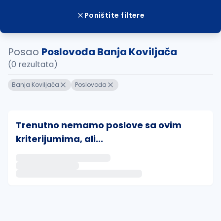
Poništite filtere
Posao
Poslovođa Banja Koviljača
(0 rezultata)
Banja Koviljača
Poslovođa
Trenutno nemamo poslove sa ovim
kriterijumima, ali...
Ako sačuvate ovu pretragu, obavestićemo vas putem 
uvajte pretragu