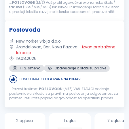
...
POSLOVOĐE
(M/Ž) Vaš profil trgovačka/ekonomska škola/
fakultet (SSS/ VšS/ VSS) iskustvo u rukovođenju radno iskustvo
u prodaji tekstila razvijene liderske sposobnosti preduzetnički
duh profesionalan odnos sa kupcima sklonost planiranja i
organizovanja...
Poslovođa
New Yorker Srbija d.o.o.
Aranđelovac, Bor, Nova Pazova
-
Izvan pretražene
lokacije
19.08.2026
1. i 2. smena
Obaveštenje o statusu prijave
POSLODAVAC ODGOVARA NA PRIJAVE
...Pazovi tražimo:
POSLOVOĐU
(M/Ž) VAšI ZADACI vođenje
poslovnice u skladu sa pravilima poslovanja odgovornost za
promet i rezultate popisa odgovornost za operativni proces
poslovanja rukovanje ključnim pokazateljima poslovanja
vođenje i motivacija tima...
2 oglasa
1 oglas
7 oglasa