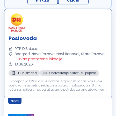
Prikaži
Ukloni
Poslovođa
PTP DIS d.o.o.
Beograd, Nova Pazova, Novi Banovci, Stara Pazova
-
Izvan pretražene lokacije
13.08.2026
1. i 2. smena
Obaveštenje o statusu prijave
...Kompanija DIS d.o.o. je domaći trgovinski lanac koji svoje
poslovanje uspešno realizuje u oblasti maloprodaje. U cilju
jačanja našeg tima, oglašavamo potrebu za angažovanjem
kandidata na poziciji:
Poslovođa
Zadaci i odgovornosti:
Organizacija...
Novo