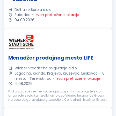
Delhaize Serbia d.o.o.
Subotica
-
Izvan pretražene lokacije
04.09.2026
Menadžer prodajnog mesta LIFE
Wiener Stadtische osiguranje a.d.o.
Jagodina, Kikinda, Kraljevo, Kruševac, Leskovac + 8
mesta | Terenski rad
-
Izvan pretražene lokacije
15.08.2026
Prilika za uspešne menadžere prodajnih timova koji žele da
unaprede svoju karijeru!Mi smo deo Vienna Insurance Group,
najveće osiguravajuće grupacije u Centralnoj i Istočnoj Evropi.
U Srbiji postojimo od 2003. godine, konstantno šireći naš portf...