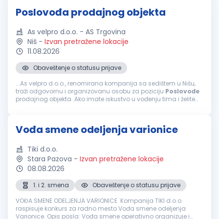
Poslovođa prodajnog objekta
As velpro d.o.o. - AS Trgovina
Niš
-
Izvan pretražene lokacije
11.08.2026
Obaveštenje o statusu prijave
...As velpro d.o.o., renomirana kompanija sa sedištem u Nišu,
traži odgovornu i organizovanu osobu za poziciju
Poslovođe
prodajnog objekta. Ako imate iskustvo u vođenju tima i želite
da doprinesete uspehu našeg prodajnog objekta, pridružite
nam...
Vođa smene odeljenja varionice
Tiki d.o.o.
Stara Pazova
-
Izvan pretražene lokacije
08.08.2026
1. i 2. smena
Obaveštenje o statusu prijave
VOĐA SMENE ODELJENJA VARIONICE Kompanija TIKI d.o.o.
raspisuje konkurs za radno mesto Vođa smene odeljenja
Varionice. Opis posla: Vođa smene operativno organizuje i