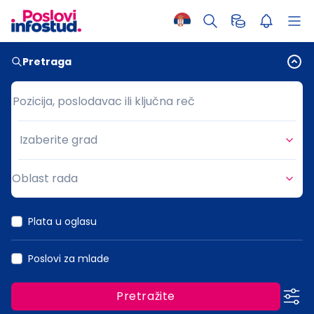
Pretraga
Pozicija, poslodavac ili ključna reč
Pozicija, poslodavac ili ključna reč
Izaberite grad
Grad
Oblast rada
Oblast rada
Plata u oglasu
Poslovi za mlade
Pretražite