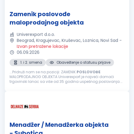
Zamenik poslovođe
maloprodajnog objekta
Univerexport d.o.o.
Beograd, Kragujevac, Kruševac, Loznica, Novi Sad
-
Izvan pretražene lokacije
06.09.2026
1. i 2. smena
Obaveštenje o statusu prijave
...Pridruži nam se na poziciji: ZAMENIK
POSLOVOĐE
MALOPRODAJNOG OBJEKTA Univerexport je najveći domaći
trgovinski lanac sa više od 35 godina uspešnog poslovanja.
Naš tim, preko 3500 zaposlenih čine odgovorni, pouzdani, vedri
i posvećeni pojedinci...
Menadžer / Menadžerka objekta
- Subotica