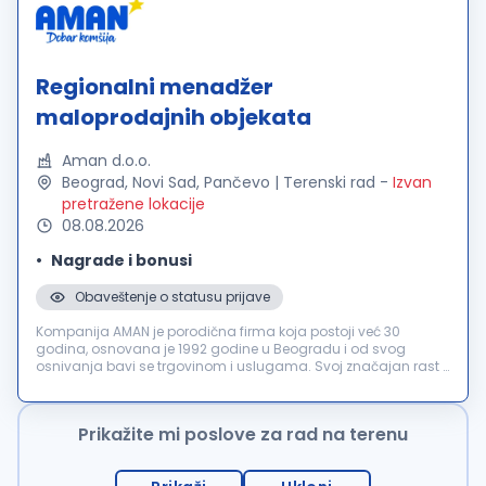
Regionalni menadžer
maloprodajnih objekata
Aman d.o.o.
Beograd, Novi Sad, Pančevo | Terenski rad
-
Izvan
pretražene lokacije
08.08.2026
Nagrade i bonusi
Obaveštenje o statusu prijave
Kompanija AMAN je porodična firma koja postoji već 30
godina, osnovana je 1992 godine u Beogradu i od svog
osnivanja bavi se trgovinom i uslugama. Svoj značajan rast i
razvoj kompanija beleži od 2008 godine, kada kreće sa
otvaranjem i povećanjem broj...
Prikažite mi poslove za rad na terenu