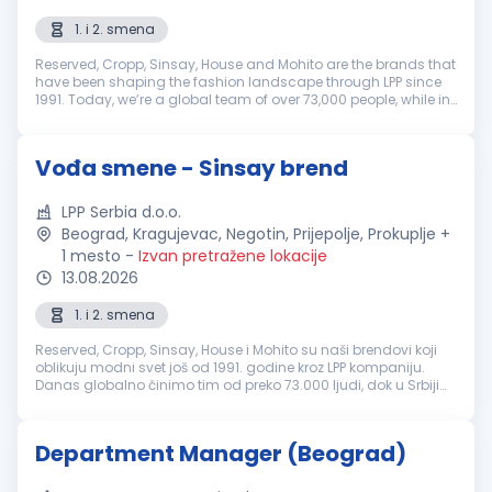
1. i 2. smena
Reserved, Cropp, Sinsay, House and Mohito are the brands that
have been shaping the fashion landscape through LPP since
1991. Today, we’re a global team of over 73,000 people, while in
Serbia more than 1,300 colleagues contribute to our growth
and su...
Vođa smene - Sinsay brend
LPP Serbia d.o.o.
Beograd, Kragujevac, Negotin, Prijepolje, Prokuplje +
1 mesto
-
Izvan pretražene lokacije
13.08.2026
1. i 2. smena
Reserved, Cropp, Sinsay, House i Mohito su naši brendovi koji
oblikuju modni svet još od 1991. godine kroz LPP kompaniju.
Danas globalno činimo tim od preko 73.000 ljudi, dok u Srbiji
okupljamo više od 1.300 kolega koji svakodnevno doprinose
rastu i ...
Department Manager (Beograd)