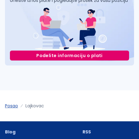
Unesite iznos plate i pogledajte prosek za vašu poziciju
Podelite informaciju o plati
Posao
Lajkovac
Blog
RSS