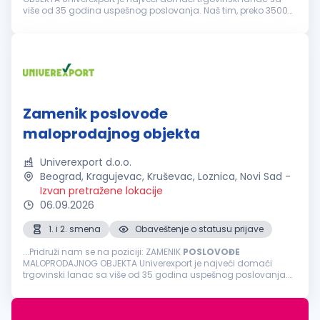
više od 35 godina uspešnog poslovanja. Naš tim, preko 3500
zaposlenih čine odgovorni, pouzdani, vedri i posvećeni
pojedinci. Svakodnevno...
Zamenik poslovođe
maloprodajnog objekta
Univerexport d.o.o.
Beograd, Kragujevac, Kruševac, Loznica, Novi Sad
-
Izvan pretražene lokacije
06.09.2026
1. i 2. smena
Obaveštenje o statusu prijave
...Pridruži nam se na poziciji: ZAMENIK
POSLOVOĐE
MALOPRODAJNOG OBJEKTA Univerexport je najveći domaći
trgovinski lanac sa više od 35 godina uspešnog poslovanja.
Naš tim, preko 3500 zaposlenih čine odgovorni, pouzdani, vedri
i posvećeni pojedinci...