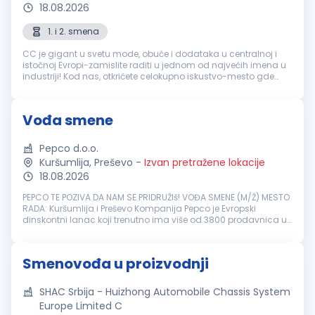
18.08.2026
1. i 2. smena
CC je gigant u svetu mode, obuće i dodataka u centralnoj i
istočnoj Evropi-zamislite raditi u jednom od najvećih imena u
industriji! Kod nas, otkrićete celokupno iskustvo-mesto gde
spajamo online i fizičke prodavnice u jedno! Ponosni smo na
naše pris...
Vođa smene
Pepco d.o.o.
Kuršumlija, Preševo
-
Izvan pretražene lokacije
18.08.2026
PEPCO TE POZIVA DA NAM SE PRIDRUŽIš! VOĐA SMENE (M/Ž) MESTO
RADA: Kuršumlija i Preševo Kompanija Pepco je Evropski
dinskontni lanac koji trenutno ima više od 3800 prodavnica u
Evropi, više od 23000 zaposlenih i više od 19 miliona kupaca
mesečno. Pepc...
Smenovođa u proizvodnji
SHAC Srbija - Huizhong Automobile Chassis System
Europe Limited C