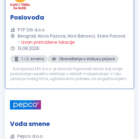
Poslovođa
PTP DIS d.o.o.
Beograd, Nova Pazova, Novi Banovci, Stara Pazova
-
Izvan pretražene lokacije
13.08.2026
1. i 2. smena
Obaveštenje o statusu prijave
...Kompanija DIS d.o.o. je domaći trgovinski lanac koji svoje
poslovanje uspešno realizuje u oblasti maloprodaje. U cilju
jačanja našeg tima, oglašavamo potrebu za angažovanjem
kandidata na poziciji:
Poslovođa
Zadaci i odgovornosti:
Organizacija...
Vođa smene
Pepco d.o.o.