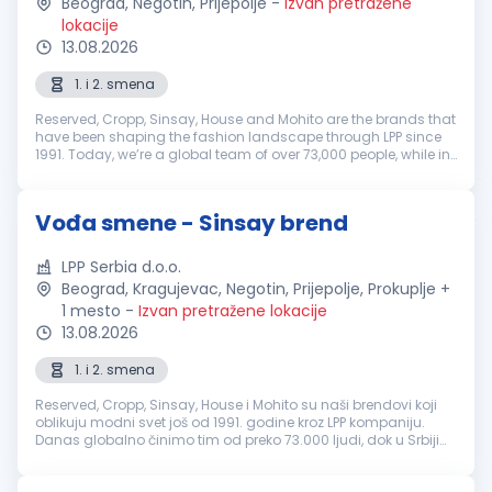
Beograd, Negotin, Prijepolje
-
Izvan pretražene
lokacije
13.08.2026
1. i 2. smena
Reserved, Cropp, Sinsay, House and Mohito are the brands that
have been shaping the fashion landscape through LPP since
1991. Today, we’re a global team of over 73,000 people, while in
Serbia more than 1,300 colleagues contribute to our growth
and su...
Vođa smene - Sinsay brend
LPP Serbia d.o.o.
Beograd, Kragujevac, Negotin, Prijepolje, Prokuplje +
1 mesto
-
Izvan pretražene lokacije
13.08.2026
1. i 2. smena
Reserved, Cropp, Sinsay, House i Mohito su naši brendovi koji
oblikuju modni svet još od 1991. godine kroz LPP kompaniju.
Danas globalno činimo tim od preko 73.000 ljudi, dok u Srbiji
okupljamo više od 1.300 kolega koji svakodnevno doprinose
rastu i ...