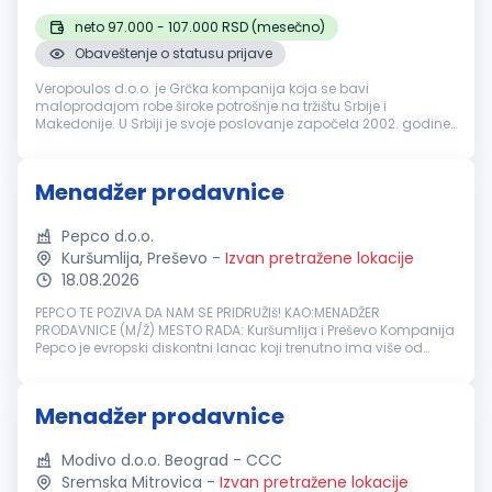
neto 97.000 - 107.000 RSD (mesečno)
Obaveštenje o statusu prijave
Veropoulos d.o.o. je Grčka kompanija koja se bavi
maloprodajom robe široke potrošnje na tržištu Srbije i
Makedonije. U Srbiji je svoje poslovanje započela 2002. godine
kao jedan od prvih stranih investitora. Danas, nakon više od 20
uspešnih godina, p...
Menadžer prodavnice
Pepco d.o.o.
Kuršumlija, Preševo
-
Izvan pretražene lokacije
18.08.2026
PEPCO TE POZIVA DA NAM SE PRIDRUŽIš! KAO:MENADŽER
PRODAVNICE (M/Ž) MESTO RADA: Kuršumlija i Preševo Kompanija
Pepco je evropski diskontni lanac koji trenutno ima više od
3700 prodavnica u Evropi, više od 23000 zaposlenih i više od 19
miliona ku...
Menadžer prodavnice
Modivo d.o.o. Beograd - CCC
Sremska Mitrovica
-
Izvan pretražene lokacije