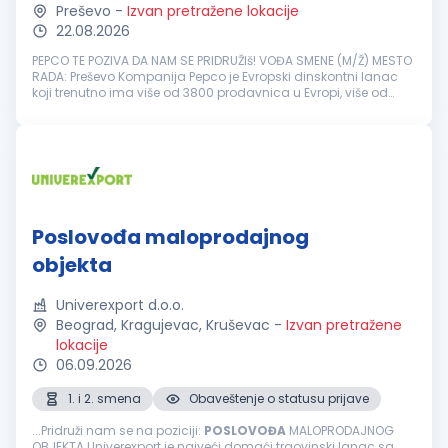
Preševo
-
Izvan pretražene lokacije
22.08.2026
PEPCO TE POZIVA DA NAM SE PRIDRUŽIš! VOĐA SMENE (M/Ž) MESTO
RADA: Preševo Kompanija Pepco je Evropski dinskontni lanac
koji trenutno ima više od 3800 prodavnica u Evropi, više od
23000 zaposlenih i više od 19 miliona kupaca mesečno. Pepco
se dinamičn...
Poslovođa maloprodajnog
objekta
Univerexport d.o.o.
Beograd, Kragujevac, Kruševac
-
Izvan pretražene
lokacije
06.09.2026
1. i 2. smena
Obaveštenje o statusu prijave
...Pridruži nam se na poziciji:
POSLOVOĐA
MALOPRODAJNOG
OBJEKTA Univerexport je najveći domaći trgovinski lanac sa