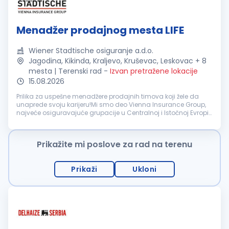
Menadžer prodajnog mesta LIFE
Wiener Stadtische osiguranje a.d.o.
Jagodina, Kikinda, Kraljevo, Kruševac, Leskovac + 8
mesta | Terenski rad
-
Izvan pretražene lokacije
15.08.2026
Prilika za uspešne menadžere prodajnih timova koji žele da
unaprede svoju karijeru!Mi smo deo Vienna Insurance Group,
najveće osiguravajuće grupacije u Centralnoj i Istočnoj Evropi.
U Srbiji postojimo od 2003. godine, konstantno šireći naš portf...
Prikažite mi poslove za rad na terenu
Prikaži
Ukloni