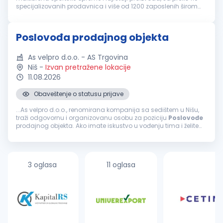
specijalizovanih prodavnica i više od 1200 zaposlenih širom
Srbije. Dinamična strategija razvoja kompanije, omogućila je i
pokreta...
Poslovođa prodajnog objekta
As velpro d.o.o. - AS Trgovina
Niš
-
Izvan pretražene lokacije
11.08.2026
Obaveštenje o statusu prijave
...As velpro d.o.o., renomirana kompanija sa sedištem u Nišu,
traži odgovornu i organizovanu osobu za poziciju
Poslovođe
prodajnog objekta. Ako imate iskustvo u vođenju tima i želite
da doprinesete uspehu našeg prodajnog objekta, pridružite
nam...
3 oglasa
11 oglasa