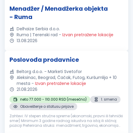
Menadžer / Menadžerka objekta
- Ruma
Delhaize Serbia d.o.o.
Ruma | Terenski rad
-
Izvan pretražene lokacije
13.08.2026
Poslovođa prodavnice
Beltorg d.o.o. - Marketi Svetofor
Aleksinac, Beograd, Čačak, Futog, Kuršumlija + 10
mesta
-
Izvan pretražene lokacije
21.08.2026
neto 77.000 - 110.000 RSD (mesečno)
1. smena
Obaveštenje o statusu prijave
Zahtevi: IV stepen stručne spreme (ekonomski, pravni ili tehnički
smer) Minimum 3 godine radnog iskustva na istoj ili sličnoj
poziciji Preferirana struka: menadžment, trgovina, ekonomija
Organizacione i liderske veštine Opis posla/Dužnosti: Organi...