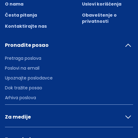
O nama
Uslovi korišćenja
Česta pitanja
Obaveštenje o
privatnosti
Kontaktirajte nas
Pronađite posao
Pretraga poslova
Poslovi na email
Upoznajte poslodavce
Dok tražite posao
Arhiva poslova
Za medije