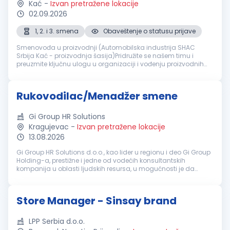
Kać
-
Izvan pretražene lokacije
02.09.2026
1, 2. i 3. smena
Obaveštenje o statusu prijave
Smenovođa u proizvodnji (Automobilska industrija SHAC
Srbija Kać - proizvodnja šasija)Pridružite se našem timu i
preuzmite ključnu ulogu u organizaciji i vođenju proizvodnih
procesa u modernom okruženju automobilske industrije.
Tražimo odgovornu, or...
Rukovodilac/Menadžer smene
Gi Group HR Solutions
Kragujevac
-
Izvan pretražene lokacije
13.08.2026
Gi Group HR Solutions d.o.o., kao lider u regionu i deo Gi Group
Holding-a, prestižne i jedne od vodećih konsultantskih
kompanija u oblasti ljudskih resursa, u mogućnosti je da
ponudi sveobuhvatna rešenja u svim segmentima
upravljanja ljudskim resurs...
Store Manager - Sinsay brand
LPP Serbia d.o.o.