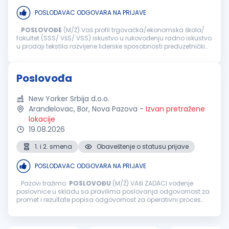
POSLODAVAC ODGOVARA NA PRIJAVE
...
POSLOVOĐE
(M/Ž) Vaš profil trgovačka/ekonomska škola/
fakultet (SSS/ VšS/ VSS) iskustvo u rukovođenju radno iskustvo
u prodaji tekstila razvijene liderske sposobnosti preduzetnički
duh profesionalan odnos sa kupcima sklonost planiranja i
organizovanja...
Poslovođa
New Yorker Srbija d.o.o.
Aranđelovac, Bor, Nova Pazova
-
Izvan pretražene
lokacije
19.08.2026
1. i 2. smena
Obaveštenje o statusu prijave
POSLODAVAC ODGOVARA NA PRIJAVE
...Pazovi tražimo:
POSLOVOĐU
(M/Ž) VAšI ZADACI vođenje
poslovnice u skladu sa pravilima poslovanja odgovornost za
promet i rezultate popisa odgovornost za operativni proces
poslovanja rukovanje ključnim pokazateljima poslovanja
vođenje i motivacija tima...