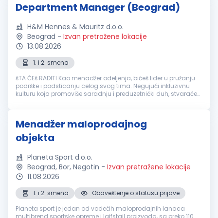
Department Manager (Beograd)
H&M Hennes & Mauritz d.o.o.
Beograd
-
Izvan pretražene lokacije
13.08.2026
1. i 2. smena
šTA ĆEš RADITI Kao menadžer odeljenja, bićeš lider u pružanju
podrške i podsticanju celog svog tima. Negujući inkluzivnu
kulturu koja promoviše saradnju i preduzetnički duh, stvaraćeš
okruženje u kome svako može da napreduje. Postupajući u
skladu sa ...
Menadžer maloprodajnog
objekta
Planeta Sport d.o.o.
Beograd, Bor, Negotin
-
Izvan pretražene lokacije
11.08.2026
1. i 2. smena
Obaveštenje o statusu prijave
Planeta sport je jedan od vodećih maloprodajnih lanaca
multibrend sportske opreme i lajfstajl proizvoda, sa preko 110