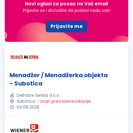
Novi oglasi za posao na Vaš email
Prijavite se i dozvolite da poslovi nađu vas!
Prijavite me
Menadžer / Menadžerka objekta
- Subotica
Delhaize Serbia d.o.o.
Subotica
-
Izvan pretražene lokacije
04.09.2026