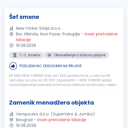
Šef smene
New Yorker Srbija d.o.o.
Bor, Kikinda, Novi Pazar, Prokuplje
-
Izvan pretražene
lokacije
19.08.2026
1. i 2. smena
Obaveštenje o statusu prijave
POSLODAVAC ODGOVARA NA PRIJAVE
MI SMO NEW YORKER.Više od 1.300 prodavnica, u više od 45
zemalja, sa više od 25.000 zaposlenih – NEW YORKER spaja
ravne hijerarhije porodične firme sa internacionalnošću velikog
sistema i tako stvara jedinstveno radno okruženje. Direktno i
iskreno. B...
Zamenik menadžera objekta
Veropoulos d.o.o. (SuperVero & Jumbo)
Beograd
-
Izvan pretražene lokacije
19.08.2026