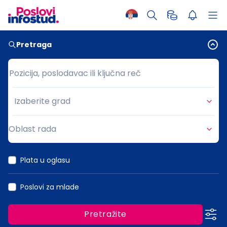
Pretraga
Pozicija, poslodavac ili ključna reč
Pozicija, poslodavac ili ključna reč
Izaberite grad
Grad
Oblast rada
Oblast rada
Plata u oglasu
Poslovi za mlade
Pretražite