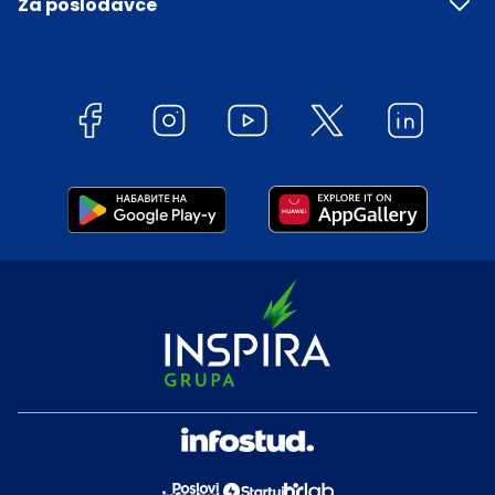
Za poslodavce