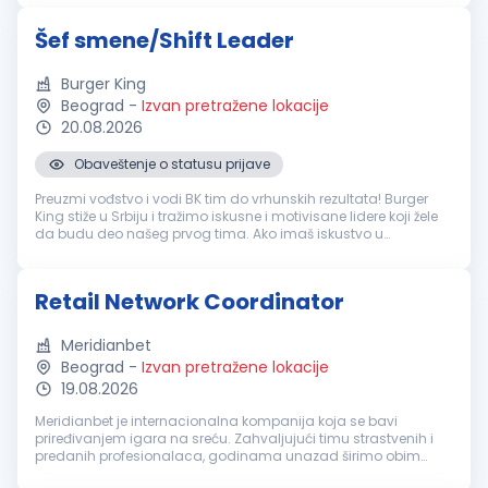
Šef smene/Shift Leader
Burger King
Beograd
-
Izvan pretražene lokacije
20.08.2026
Obaveštenje o statusu prijave
Preuzmi vođstvo i vodi BK tim do vrhunskih rezultata! Burger
King stiže u Srbiju i tražimo iskusne i motivisane lidere koji žele
da budu deo našeg prvog tima. Ako imaš iskustvo u
ugostiteljstvu, maloprodaji ili uslužnim delatnostima, znaš
kako da org...
Retail Network Coordinator
Meridianbet
Beograd
-
Izvan pretražene lokacije
19.08.2026
Meridianbet je internacionalna kompanija koja se bavi
priređivanjem igara na sreću. Zahvaljujući timu strastvenih i
predanih profesionalaca, godinama unazad širimo obim
poslovanja razvijajući najnaprednija tehnološka rešenja.