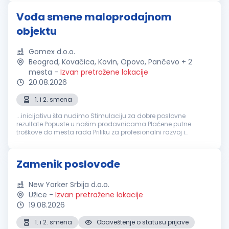
Kreiramo dobru atmosferu...
Vođa smene maloprodajnom
objektu
Gomex d.o.o.
Beograd, Kovačica, Kovin, Opovo, Pančevo + 2
mesta
-
Izvan pretražene lokacije
20.08.2026
1. i 2. smena
...inicijativu šta nudimo Stimulaciju za dobre poslovne
rezultate Popuste u našim prodavnicama Plaćene putne
troškove do mesta rada Priliku za profesionalni razvoj i
napredovanje na poziciju
poslovođe
u stabilnoj kompaniji
koja raste. Kontaktiraćemo kandidate...
Zamenik poslovođe
New Yorker Srbija d.o.o.
Užice
-
Izvan pretražene lokacije
19.08.2026
1. i 2. smena
Obaveštenje o statusu prijave