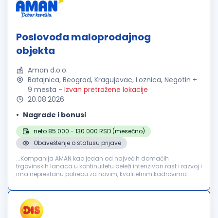
Poslovođa maloprodajnog
objekta
Aman d.o.o.
Batajnica, Beograd, Kragujevac, Loznica, Negotin +
9 mesta
-
Izvan pretražene lokacije
20.08.2026
Nagrade i bonusi
neto 85.000 - 130.000 RSD (mesečno)
Obaveštenje o statusu prijave
...Kompanija AMAN kao jedan od najvećih domaćih
trgovinskih lanaca u kontinuitetu beleži intenzivan rast i razvoj i
ima neprestanu potrebu za novim, kvalitetnim kadrovima.
Trenutno smo u potrazi za novim kolegama na poziciji
"
POSLOVOĐA
MALOPRODAJNOG...