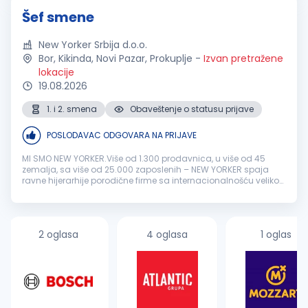
Šef smene
New Yorker Srbija d.o.o.
Bor, Kikinda, Novi Pazar, Prokuplje
-
Izvan pretražene
lokacije
19.08.2026
1. i 2. smena
Obaveštenje o statusu prijave
POSLODAVAC ODGOVARA NA PRIJAVE
MI SMO NEW YORKER.Više od 1.300 prodavnica, u više od 45
zemalja, sa više od 25.000 zaposlenih – NEW YORKER spaja
ravne hijerarhije porodične firme sa internacionalnošću velikog
sistema i tako stvara jedinstveno radno okruženje. Direktno i
iskreno. B...
2 oglasa
4 oglasa
1 oglas