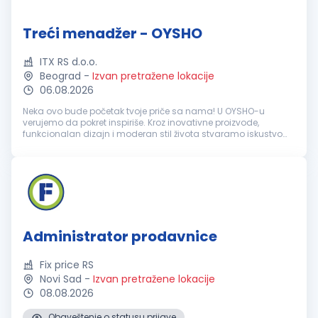
Treći menadžer - OYSHO
ITX RS d.o.o.
Beograd
-
Izvan pretražene lokacije
06.08.2026
Neka ovo bude početak tvoje priče sa nama! U OYSHO-u
verujemo da pokret inspiriše. Kroz inovativne proizvode,
funkcionalan dizajn i moderan stil života stvaramo iskustvo
koje prati naše kupce svakog dana. Kao Third Manager, bićeš
važan deo menadžment...
Administrator prodavnice
Fix price RS
Novi Sad
-
Izvan pretražene lokacije
08.08.2026
Obaveštenje o statusu prijave