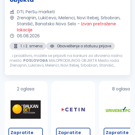
DTL PerSu marketi
Zrenajnin, Lukićevo, Melenci, Novi Itebej, Srbobran,
Stanišić, Banatsko Novo Selo
-
Izvan pretražene
lokacije
06.08.2026
1. i 2. smena
Obaveštenje o statusu prijave
...i proaktivni, možete se prijaviti na konkurs za otvoreno radno
mesto:
POSLOVOĐA
MALOPRODAJNOG OBJEKTA Mesto rada:
Zrenajnin, Lukićevo, Melenci, Novi Itebej, Srbobran, Stanišić,
Banatsko Novo Selo Opis dužnosti radnog mesta: Upravlja
maloprodajnim objektom...
2 oglasa
8 oglasa
Zapratite
Zapratite
Zapratite