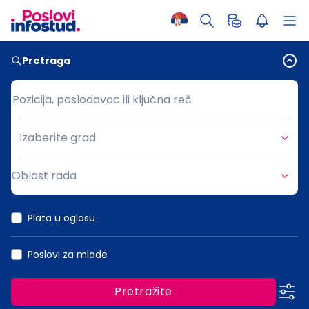
Pretraga
Pozicija, poslodavac ili ključna reč
Pozicija, poslodavac ili ključna reč
Izaberite grad
Grad
Oblast rada
Oblast rada
Plata u oglasu
Poslovi za mlade
Pretražite