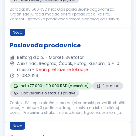
Zarada: 95.500 RSD neto Opis posla Bićete odgovorni za:
Organizaciju rada magacionera i prodavaca-kasira;
Zamenu upravnika prodavnice tokom njegovog odsustva;
Uredno izlaganje robe i ažuriranje cena; Održavanje čistoće i
urednosti prodavnice, kao i ...
Novo
Poslovođa prodavnice
Beltorg d.o.o. - Marketi Svetofor
Aleksinac, Beograd, Čačak, Futog, Kuršumlija + 10
mesta
-
Izvan pretražene lokacije
21.08.2026
neto 77.000 - 110.000 RSD (mesečno)
1. smena
Obaveštenje o statusu prijave
Zahtevi: IV stepen stručne spreme (ekonomski, pravni ili tehnički
smer) Minimum 3 godine radnog iskustva na istoj ili sličnoj
poziciji Preferirana struka: menadžment, trgovina, ekonomija
Organizacione i liderske veštine Opis posla/Dužnosti: Organi...
Novo