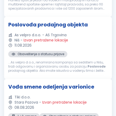
Planeta sport je jedan od vodećih maloprodajnih lanaca
multibrend sportske opreme i lajfstajl proizvoda, sa preko 110
specijalizovanih prodavnica i više od 1200 zaposlenih širom
Srbije. Dinamična strategija razvoja kompanije, omogućila je i
pokreta...
Poslovođa prodajnog objekta
As velpro d.o.o. - AS Trgovina
Niš
-
Izvan pretražene lokacije
11.08.2026
Obaveštenje o statusu prijave
...As velpro d.o.o., renomirana kompanija sa sedištem u Nišu,
traži odgovornu i organizovanu osobu za poziciju
Poslovođe
prodajnog objekta. Ako imate iskustvo u vođenju tima i želite
da doprinesete uspehu našeg prodajnog objekta, pridružite
nam...
Vođa smene odeljenja varionice
Tiki d.o.o.
Stara Pazova
-
Izvan pretražene lokacije
08.08.2026