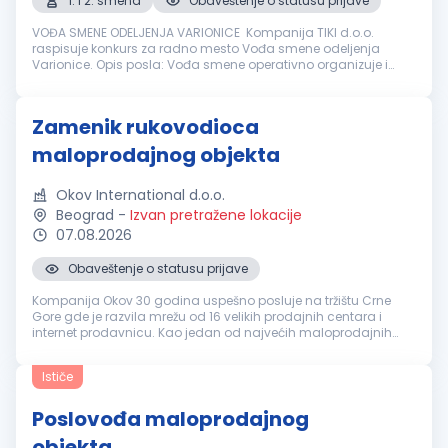
1. i 2. smena
Obaveštenje o statusu prijave
VOĐA SMENE ODELJENJA VARIONICE Kompanija TIKI d.o.o.
raspisuje konkurs za radno mesto Vođa smene odeljenja
Varionice. Opis posla: Vođa smene operativno organizuje i
rukovodi radom zaposlenih u okviru dela proizvodnog
procesa u skladu sa planom proiz...
Zamenik rukovodioca
maloprodajnog objekta
Okov International d.o.o.
Beograd
-
Izvan pretražene lokacije
07.08.2026
Obaveštenje o statusu prijave
Kompanija Okov 30 godina uspešno posluje na tržištu Crne
Gore gde je razvila mrežu od 16 velikih prodajnih centara i
internet prodavnicu. Kao jedan od najvećih maloprodajnih
lanaca zapošljava preko 550 ljudi i nudi preko 50.000 artikala
za opremanje ...
Ističe
Poslovođa maloprodajnog
objekta