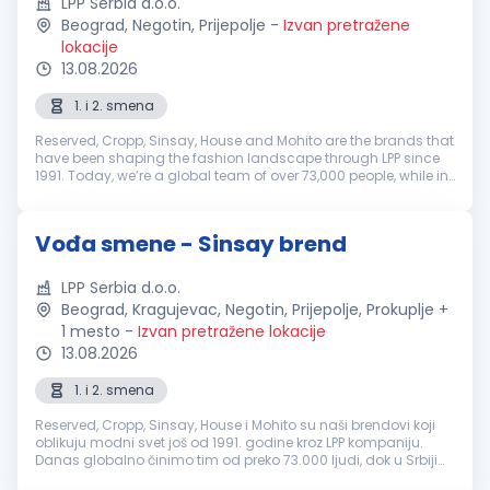
LPP Serbia d.o.o.
Beograd, Negotin, Prijepolje
-
Izvan pretražene
lokacije
13.08.2026
1. i 2. smena
Reserved, Cropp, Sinsay, House and Mohito are the brands that
have been shaping the fashion landscape through LPP since
1991. Today, we’re a global team of over 73,000 people, while in
Serbia more than 1,300 colleagues contribute to our growth
and su...
Vođa smene - Sinsay brend
LPP Serbia d.o.o.
Beograd, Kragujevac, Negotin, Prijepolje, Prokuplje +
1 mesto
-
Izvan pretražene lokacije
13.08.2026
1. i 2. smena
Reserved, Cropp, Sinsay, House i Mohito su naši brendovi koji
oblikuju modni svet još od 1991. godine kroz LPP kompaniju.
Danas globalno činimo tim od preko 73.000 ljudi, dok u Srbiji
okupljamo više od 1.300 kolega koji svakodnevno doprinose