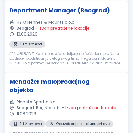
rastu i ...
Department Manager (Beograd)
H&M Hennes & Mauritz d.o.o.
Beograd
-
Izvan pretražene lokacije
13.08.2026
1. i 2. smena
šTA ĆEš RADITI Kao menadžer odeljenja, bićeš lider u pružanju
podrške i podsticanju celog svog tima. Negujući inkluzivnu
kulturu koja promoviše saradnju i preduzetnički duh, stvaraćeš
okruženje u kome svako može da napreduje. Postupajući u
skladu sa ...
Menadžer maloprodajnog
objekta
Planeta Sport d.o.o.
Beograd, Bor, Negotin
-
Izvan pretražene lokacije
11.08.2026
1. i 2. smena
Obaveštenje o statusu prijave