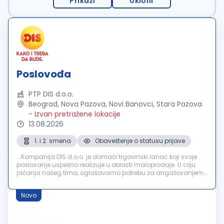
Prikaži
Ukloni
Poslovođa
PTP DIS d.o.o.
Beograd, Nova Pazova, Novi Banovci, Stara Pazova
-
Izvan pretražene lokacije
13.08.2026
1. i 2. smena
Obaveštenje o statusu prijave
...Kompanija DIS d.o.o. je domaći trgovinski lanac koji svoje
poslovanje uspešno realizuje u oblasti maloprodaje. U cilju
jačanja našeg tima, oglašavamo potrebu za angažovanjem
kandidata na poziciji:
Poslovođa
Zadaci i odgovornosti:
Organizacija...
Novo