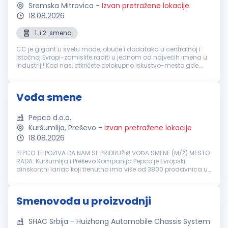
Sremska Mitrovica
-
Izvan pretražene lokacije
18.08.2026
1. i 2. smena
CC je gigant u svetu mode, obuće i dodataka u centralnoj i
istočnoj Evropi-zamislite raditi u jednom od najvećih imena u
industriji! Kod nas, otkrićete celokupno iskustvo-mesto gde
spajamo online i fizičke prodavnice u jedno! Ponosni smo na
naše pris...
Vođa smene
Pepco d.o.o.
Kuršumlija, Preševo
-
Izvan pretražene lokacije
18.08.2026
PEPCO TE POZIVA DA NAM SE PRIDRUŽIš! VOĐA SMENE (M/Ž) MESTO
RADA: Kuršumlija i Preševo Kompanija Pepco je Evropski
dinskontni lanac koji trenutno ima više od 3800 prodavnica u
Evropi, više od 23000 zaposlenih i više od 19 miliona kupaca
mesečno. Pepc...
Smenovođa u proizvodnji
SHAC Srbija - Huizhong Automobile Chassis System