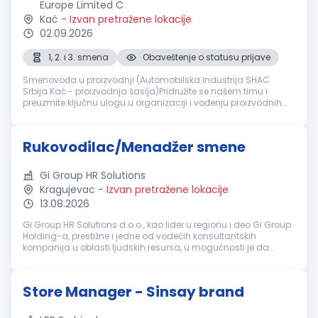
Europe Limited C
Kać
-
Izvan pretražene lokacije
02.09.2026
1, 2. i 3. smena
Obaveštenje o statusu prijave
Smenovođa u proizvodnji (Automobilska industrija SHAC
Srbija Kać - proizvodnja šasija)Pridružite se našem timu i
preuzmite ključnu ulogu u organizaciji i vođenju proizvodnih
procesa u modernom okruženju automobilske industrije.
Tražimo odgovornu, or...
Rukovodilac/Menadžer smene
Gi Group HR Solutions
Kragujevac
-
Izvan pretražene lokacije
13.08.2026
Gi Group HR Solutions d.o.o., kao lider u regionu i deo Gi Group
Holding-a, prestižne i jedne od vodećih konsultantskih
kompanija u oblasti ljudskih resursa, u mogućnosti je da
ponudi sveobuhvatna rešenja u svim segmentima
upravljanja ljudskim resurs...
Store Manager - Sinsay brand