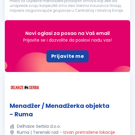
Prilika za uspešne menadžere prodajnih timova koji žele da
unaprede svoju karijeru!Mi smo deo Vienna Insurance Group,
najveće osiguravajuće grupacije u Centralnoj i Istočnoj Evropi.
U Srbiji postojimo od 2003. godine, konstantno šireći naš portf...
Novi oglasi za posao na Vaš email
Prijavite se i dozvolite da poslovi nađu vas!
Prijavite me
Menadžer / Menadžerka objekta
- Ruma
Delhaize Serbia d.o.o.
Ruma | Terenski rad
-
Izvan pretražene lokacije