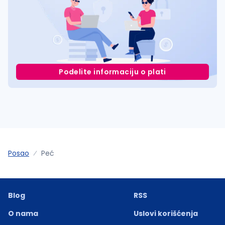
Podelite informaciju o plati
Posao
Peć
Blog
RSS
O nama
Uslovi korišćenja