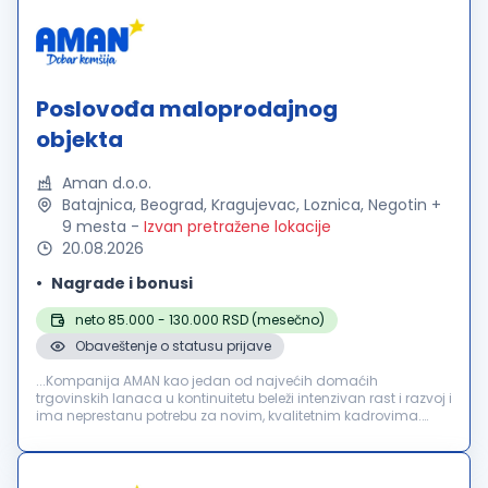
Poslovođa maloprodajnog
objekta
Aman d.o.o.
Batajnica, Beograd, Kragujevac, Loznica, Negotin +
9 mesta
-
Izvan pretražene lokacije
20.08.2026
Nagrade i bonusi
neto 85.000 - 130.000 RSD (mesečno)
Obaveštenje o statusu prijave
...Kompanija AMAN kao jedan od najvećih domaćih
trgovinskih lanaca u kontinuitetu beleži intenzivan rast i razvoj i
ima neprestanu potrebu za novim, kvalitetnim kadrovima.
Trenutno smo u potrazi za novim kolegama na poziciji
"
POSLOVOĐA
MALOPRODAJNOG...