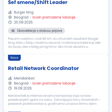
Šef smene/Shift Leader
Burger King
Beograd
-
Izvan pretražene lokacije
20.08.2026
Obaveštenje o statusu prijave
Preuzmi vođstvo i vodi BK tim do vrhunskih rezultata! Burger
King stiže u Srbiju i tražimo iskusne i motivisane lidere koji žele
da budu deo našeg prvog tima. Ako imaš iskustvo u
ugostiteljstvu, maloprodaji ili uslužnim delatnostima, znaš
kako da org...
Novo
Retail Network Coordinator
Meridianbet
Beograd
-
Izvan pretražene lokacije
19.08.2026
Meridianbet je internacionalna kompanija koja se bavi
priređivanjem igara na sreću. Zahvaljujući timu strastvenih i
predanih profesionalaca, godinama unazad širimo obim
poslovanja razvijajući najnaprednija tehnološka rešenja.
Kreiramo dobru atmosferu...