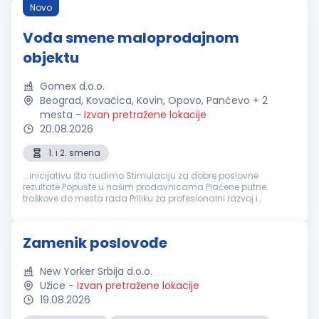
Novo
Vođa smene maloprodajnom
objektu
Gomex d.o.o.
Beograd, Kovačica, Kovin, Opovo, Pančevo + 2
mesta
-
Izvan pretražene lokacije
20.08.2026
1. i 2. smena
...inicijativu šta nudimo Stimulaciju za dobre poslovne
rezultate Popuste u našim prodavnicama Plaćene putne
troškove do mesta rada Priliku za profesionalni razvoj i
napredovanje na poziciju
poslovođe
u stabilnoj kompaniji
koja raste. Kontaktiraćemo kandidate...
Zamenik poslovođe
New Yorker Srbija d.o.o.
Užice
-
Izvan pretražene lokacije
19.08.2026