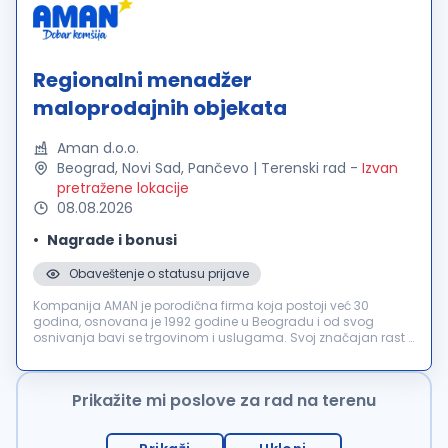
Regionalni menadžer
maloprodajnih objekata
Aman d.o.o.
Beograd, Novi Sad, Pančevo | Terenski rad
-
Izvan
pretražene lokacije
08.08.2026
Nagrade i bonusi
Obaveštenje o statusu prijave
Kompanija AMAN je porodična firma koja postoji već 30
godina, osnovana je 1992 godine u Beogradu i od svog
osnivanja bavi se trgovinom i uslugama. Svoj značajan rast i
razvoj kompanija beleži od 2008 godine, kada kreće sa
otvaranjem i povećanjem broj...
Prikažite mi poslove za rad na terenu