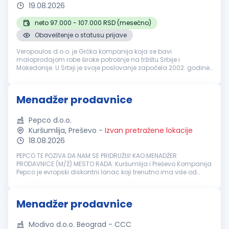
19.08.2026
neto 97.000 - 107.000 RSD (mesečno)
Obaveštenje o statusu prijave
Veropoulos d.o.o. je Grčka kompanija koja se bavi
maloprodajom robe široke potrošnje na tržištu Srbije i
Makedonije. U Srbiji je svoje poslovanje započela 2002. godine
kao jedan od prvih stranih investitora. Danas, nakon više od 20
uspešnih godina, p...
Menadžer prodavnice
Pepco d.o.o.
Kuršumlija, Preševo
-
Izvan pretražene lokacije
18.08.2026
PEPCO TE POZIVA DA NAM SE PRIDRUŽIš! KAO:MENADŽER
PRODAVNICE (M/Ž) MESTO RADA: Kuršumlija i Preševo Kompanija
Pepco je evropski diskontni lanac koji trenutno ima više od
3700 prodavnica u Evropi, više od 23000 zaposlenih i više od 19
miliona ku...
Menadžer prodavnice
Modivo d.o.o. Beograd - CCC