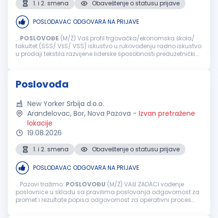
1. i 2. smena
Obaveštenje o statusu prijave
POSLODAVAC ODGOVARA NA PRIJAVE
...
POSLOVOĐE
(M/Ž) Vaš profil trgovačka/ekonomska škola/
fakultet (SSS/ VšS/ VSS) iskustvo u rukovođenju radno iskustvo
u prodaji tekstila razvijene liderske sposobnosti preduzetnički
duh profesionalan odnos sa kupcima sklonost planiranja i
organizovanja...
Poslovođa
New Yorker Srbija d.o.o.
Aranđelovac, Bor, Nova Pazova
-
Izvan pretražene
lokacije
19.08.2026
1. i 2. smena
Obaveštenje o statusu prijave
POSLODAVAC ODGOVARA NA PRIJAVE
...Pazovi tražimo:
POSLOVOĐU
(M/Ž) VAšI ZADACI vođenje
poslovnice u skladu sa pravilima poslovanja odgovornost za
promet i rezultate popisa odgovornost za operativni proces
poslovanja rukovanje ključnim pokazateljima poslovanja
vođenje i motivacija tima...