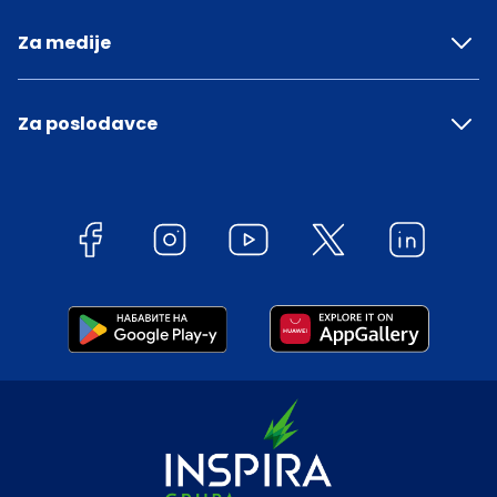
Za medije
Za poslodavce