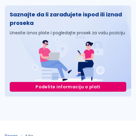
Saznajte da li zarađujete ispod ili iznad
proseka
Unesite iznos plate i pogledajte prosek za vašu poziciju
Podelite informaciju o plati
Posao
Ada