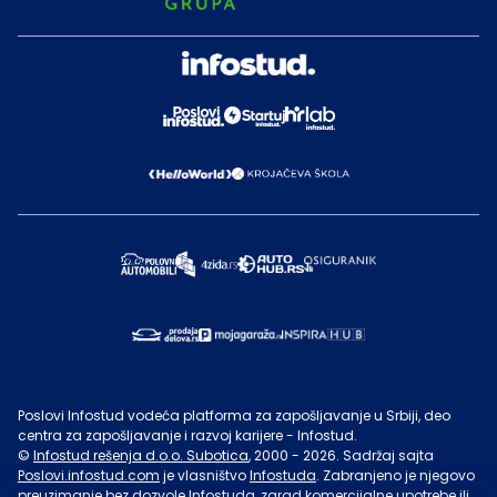
Poslovi Infostud vodeća platforma za zapošljavanje u Srbiji, deo
centra za zapošljavanje i razvoj karijere - Infostud.
©
Infostud rešenja d.o.o. Subotica
, 2000 -
2026
. Sadržaj sajta
Poslovi.infostud.com
je vlasništvo
Infostuda
. Zabranjeno je njegovo
preuzimanje bez dozvole
Infostuda
, zarad komercijalne upotrebe ili