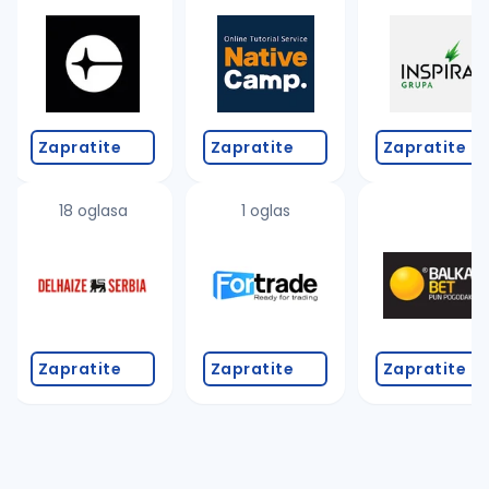
Takođe možete da:
proverite pravopisne greške (koristite č, ć, š, đ, ž,
povećajte radijus za odabrani grad
promenite odabrane filtere pretrage
Zapratite
Zapratite
Zapratite
18 oglasa
1 oglas
Zapratite
Zapratite
Zapratite