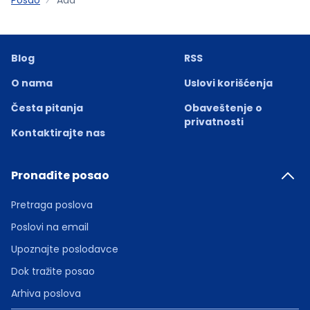
Blog
RSS
O nama
Uslovi korišćenja
Česta pitanja
Obaveštenje o
privatnosti
Kontaktirajte nas
Pronađite posao
Pretraga poslova
Poslovi na email
Upoznajte poslodavce
Dok tražite posao
Arhiva poslova