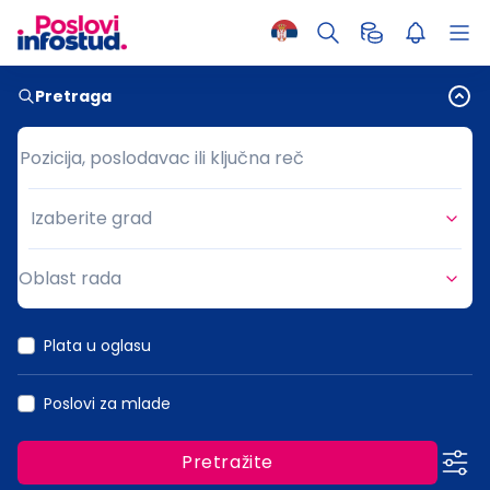
Pretraga
Pozicija, poslodavac ili ključna reč
Pozicija, poslodavac ili ključna reč
Izaberite grad
Grad
Oblast rada
Oblast rada
Plata u oglasu
Poslovi za mlade
Pretražite