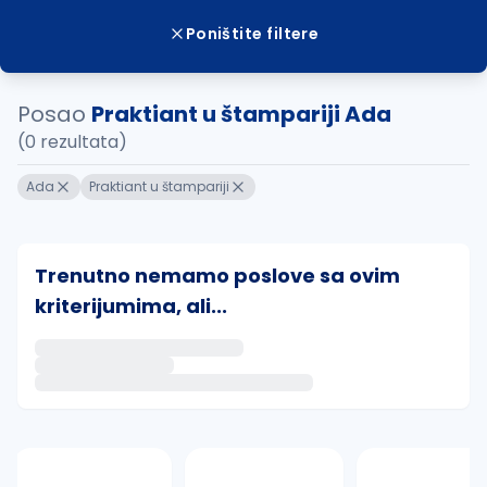
Poništite filtere
Posao
Praktiant u štampariji Ada
(0 rezultata)
Ada
Praktiant u štampariji
Trenutno nemamo poslove sa ovim
kriterijumima, ali...
Ako sačuvate ovu pretragu, obavestićemo vas putem 
uvajte pretragu