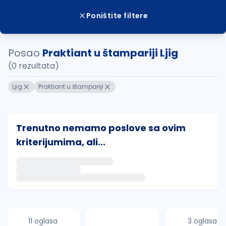
Poništite filtere
Posao
Praktiant u štampariji Ljig
(0 rezultata)
Ljig
Praktiant u štampariji
Trenutno nemamo poslove sa ovim
kriterijumima, ali...
Ako sačuvate ovu pretragu, obavestićemo vas putem 
uvajte pretragu
11 oglasa
3 oglasa