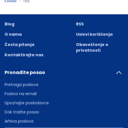
Blog
RSS
O nama
Uslovi korišćenja
Česta pitanja
Obaveštenje o
privatnosti
Kontaktirajte nas
Pronađite posao
Pretraga poslova
Poslovi na email
Upoznajte poslodavce
Dok tražite posao
Arhiva poslova