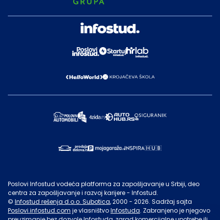
Poslovi Infostud vodeća platforma za zapošljavanje u Srbiji, deo
centra za zapošljavanje i razvoj karijere - Infostud.
©
Infostud rešenja d.o.o. Subotica
, 2000 -
2026
. Sadržaj sajta
Poslovi.infostud.com
je vlasništvo
Infostuda
. Zabranjeno je njegovo
preuzimanje bez dozvole
Infostuda
, zarad komercijalne upotrebe ili