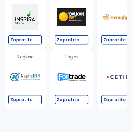
Takođe možete da:
proverite pravopisne greške (koristite č, ć, š, đ, ž,
povećajte radijus za odabrani grad
promenite odabrane filtere pretrage
Zapratite
Zapratite
Zapratite
3 oglasa
1 oglas
Zapratite
Zapratite
Zapratite