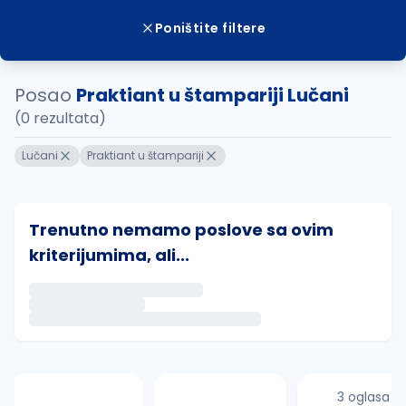
Poništite filtere
Posao
Praktiant u štampariji Lučani
(0 rezultata)
Lučani
Praktiant u štampariji
Trenutno nemamo poslove sa ovim
kriterijumima, ali...
Ako sačuvate ovu pretragu, obavestićemo vas putem 
uvajte pretragu
3 oglasa