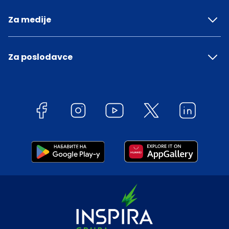
Za medije
Za poslodavce