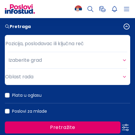
Pretraga
Pozicija, poslodavac ili ključna reč
Pozicija, poslodavac ili ključna reč
Izaberite grad
Grad
Oblast rada
Oblast rada
Plata u oglasu
Poslovi za mlade
Pretražite