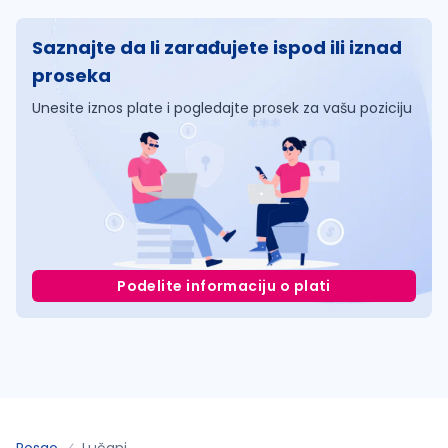
Saznajte da li zarađujete ispod ili iznad
proseka
Unesite iznos plate i pogledajte prosek za vašu poziciju
Podelite informaciju o plati
Posao
Lučani