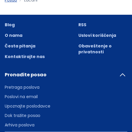
Blog
RSS
O nama
Uslovi korišćenja
Česta pitanja
Obaveštenje o
privatnosti
Kontaktirajte nas
Pronađite posao
Pretraga poslova
Poslovi na email
Upoznajte poslodavce
Dok tražite posao
Arhiva poslova